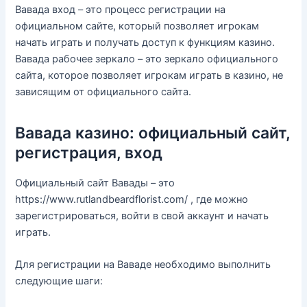
Вавада вход – это процесс регистрации на
официальном сайте, который позволяет игрокам
начать играть и получать доступ к функциям казино.
Вавада рабочее зеркало – это зеркало официального
сайта, которое позволяет игрокам играть в казино, не
зависящим от официального сайта.
Вавада казино: официальный сайт,
регистрация, вход
Официальный сайт Вавады – это
https://www.rutlandbeardflorist.com/ , где можно
зарегистрироваться, войти в свой аккаунт и начать
играть.
Для регистрации на Ваваде необходимо выполнить
следующие шаги: