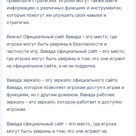
правилах и стратегиях. Игроки могут также найти
информацию о различных функциях и инструментах,
которые помогут им улучшить свои навыки и
стратегии.
Важно! Официальный сайт Вавада – это место, где
игроки могут быть уверены в безопасности и
честности игр. Вавада официальный сайт – это место,
где игроки могут быть уверены в том, что они играют
на официальном сайте, а не на подделке.
Вавада зеркало – это зеркало официального сайта
Вавада, которое позволяет игрокам доступ к играм и
функциям, но с другим доменом. Вавада рабочее
зеркало – это зеркало, которое работает и доступно
игрокам.
Вавада официальный сайт – это место, где игроки
могут быть уверены в том, что они играют на