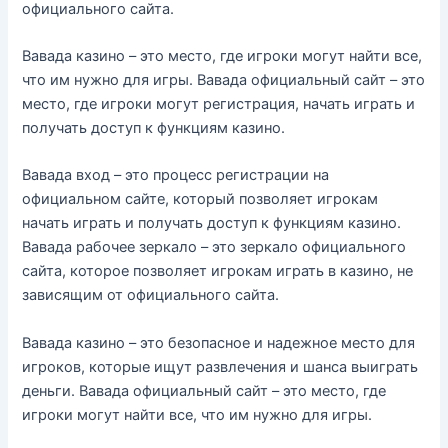
официального сайта.
Вавада казино – это место, где игроки могут найти все,
что им нужно для игры. Вавада официальный сайт – это
место, где игроки могут регистрация, начать играть и
получать доступ к функциям казино.
Вавада вход – это процесс регистрации на
официальном сайте, который позволяет игрокам
начать играть и получать доступ к функциям казино.
Вавада рабочее зеркало – это зеркало официального
сайта, которое позволяет игрокам играть в казино, не
зависящим от официального сайта.
Вавада казино – это безопасное и надежное место для
игроков, которые ищут развлечения и шанса выиграть
деньги. Вавада официальный сайт – это место, где
игроки могут найти все, что им нужно для игры.