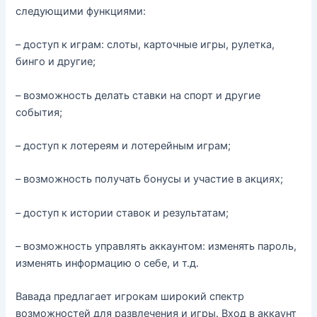
следующими функциями:
– доступ к играм: слоты, карточные игры, рулетка,
бинго и другие;
– возможность делать ставки на спорт и другие
события;
– доступ к лотереям и лотерейным играм;
– возможность получать бонусы и участие в акциях;
– доступ к истории ставок и результатам;
– возможность управлять аккаунтом: изменять пароль,
изменять информацию о себе, и т.д.
Вавада предлагает игрокам широкий спектр
возможностей для развлечения и игры. Вход в аккаунт