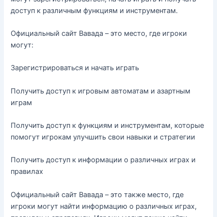
доступ к различным функциям и инструментам.
Официальный сайт Вавада – это место, где игроки
могут:
Зарегистрироваться и начать играть
Получить доступ к игровым автоматам и азартным
играм
Получить доступ к функциям и инструментам, которые
помогут игрокам улучшить свои навыки и стратегии
Получить доступ к информации о различных играх и
правилах
Официальный сайт Вавада – это также место, где
игроки могут найти информацию о различных играх,