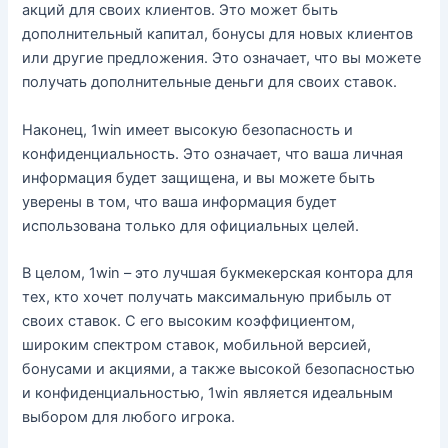
акций для своих клиентов. Это может быть
дополнительный капитал, бонусы для новых клиентов
или другие предложения. Это означает, что вы можете
получать дополнительные деньги для своих ставок.
Наконец, 1win имеет высокую безопасность и
конфиденциальность. Это означает, что ваша личная
информация будет защищена, и вы можете быть
уверены в том, что ваша информация будет
использована только для официальных целей.
В целом, 1win – это лучшая букмекерская контора для
тех, кто хочет получать максимальную прибыль от
своих ставок. С его высоким коэффициентом,
широким спектром ставок, мобильной версией,
бонусами и акциями, а также высокой безопасностью
и конфиденциальностью, 1win является идеальным
выбором для любого игрока.