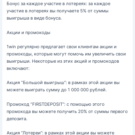
Бонус за каждое участие в лотереях: за каждое
участие в лотереях вы получаете 5% от суммы
выигрыша в виде бонуса.
Акции и промокоды
1win регулярно предлагает свои клиентам акции и
промокоды, которые могут помочь им увеличить свои
выигрыши. Некоторые из этих акций и промокодов
включают:
Акция “Большой выигрыш”: в рамках этой акции вы
можете выиграть сумму до 1 000 000 рублей.
Промокод “FIRSTDEPOSIT”: с помощью этого
промокода вы можете получить 20% от суммы первого
депозита.
Акция “Лотереи”: в рамках этой акции вы можете