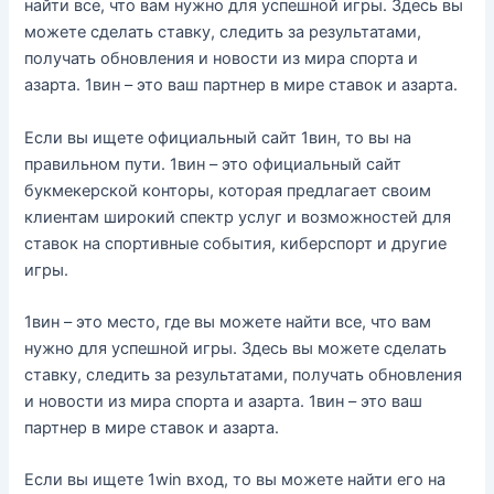
найти все, что вам нужно для успешной игры. Здесь вы
можете сделать ставку, следить за результатами,
получать обновления и новости из мира спорта и
азарта. 1вин – это ваш партнер в мире ставок и азарта.
Если вы ищете официальный сайт 1вин, то вы на
правильном пути. 1вин – это официальный сайт
букмекерской конторы, которая предлагает своим
клиентам широкий спектр услуг и возможностей для
ставок на спортивные события, киберспорт и другие
игры.
1вин – это место, где вы можете найти все, что вам
нужно для успешной игры. Здесь вы можете сделать
ставку, следить за результатами, получать обновления
и новости из мира спорта и азарта. 1вин – это ваш
партнер в мире ставок и азарта.
Если вы ищете 1win вход, то вы можете найти его на