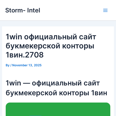
Skip
Storm- Intel
to
Main
content
Men
1win официальный сайт
букмекерской конторы
1вин.2708
By
/
November 13, 2025
1win — официальный сайт
букмекерской конторы 1вин