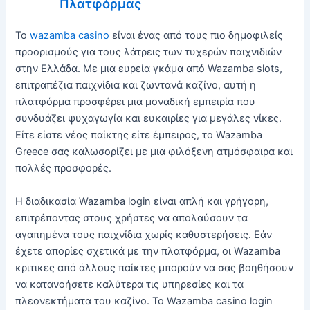
Πλατφόρμας
Το
wazamba casino
είναι ένας από τους πιο δημοφιλείς
προορισμούς για τους λάτρεις των τυχερών παιχνιδιών
στην Ελλάδα. Με μια ευρεία γκάμα από Wazamba slots,
επιτραπέζια παιχνίδια και ζωντανά καζίνο, αυτή η
πλατφόρμα προσφέρει μια μοναδική εμπειρία που
συνδυάζει ψυχαγωγία και ευκαιρίες για μεγάλες νίκες.
Είτε είστε νέος παίκτης είτε έμπειρος, το Wazamba
Greece σας καλωσορίζει με μια φιλόξενη ατμόσφαιρα και
πολλές προσφορές.
Η διαδικασία Wazamba login είναι απλή και γρήγορη,
επιτρέποντας στους χρήστες να απολαύσουν τα
αγαπημένα τους παιχνίδια χωρίς καθυστερήσεις. Εάν
έχετε απορίες σχετικά με την πλατφόρμα, οι Wazamba
κριτικες από άλλους παίκτες μπορούν να σας βοηθήσουν
να κατανοήσετε καλύτερα τις υπηρεσίες και τα
πλεονεκτήματα του καζίνο. Το Wazamba casino login