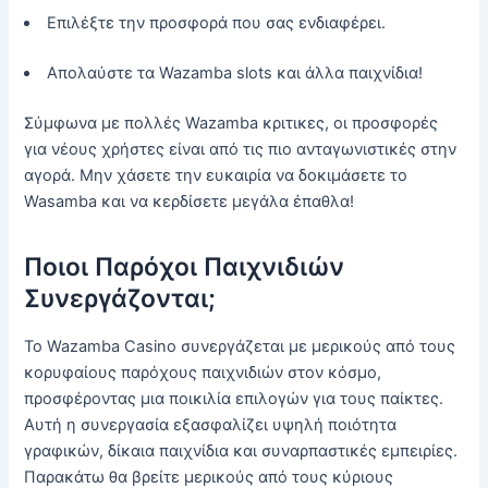
Επιλέξτε την προσφορά που σας ενδιαφέρει.
Απολαύστε τα Wazamba slots και άλλα παιχνίδια!
Σύμφωνα με πολλές Wazamba κριτικες, οι προσφορές
για νέους χρήστες είναι από τις πιο ανταγωνιστικές στην
αγορά. Μην χάσετε την ευκαιρία να δοκιμάσετε το
Wasamba και να κερδίσετε μεγάλα έπαθλα!
Ποιοι Παρόχοι Παιχνιδιών
Συνεργάζονται;
Το Wazamba Casino συνεργάζεται με μερικούς από τους
κορυφαίους παρόχους παιχνιδιών στον κόσμο,
προσφέροντας μια ποικιλία επιλογών για τους παίκτες.
Αυτή η συνεργασία εξασφαλίζει υψηλή ποιότητα
γραφικών, δίκαια παιχνίδια και συναρπαστικές εμπειρίες.
Παρακάτω θα βρείτε μερικούς από τους κύριους