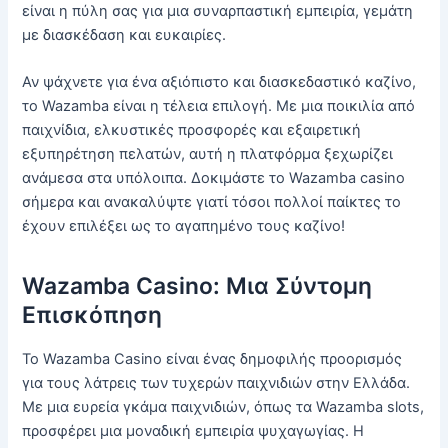
είναι η πύλη σας για μια συναρπαστική εμπειρία, γεμάτη
με διασκέδαση και ευκαιρίες.
Αν ψάχνετε για ένα αξιόπιστο και διασκεδαστικό καζίνο,
το Wazamba είναι η τέλεια επιλογή. Με μια ποικιλία από
παιχνίδια, ελκυστικές προσφορές και εξαιρετική
εξυπηρέτηση πελατών, αυτή η πλατφόρμα ξεχωρίζει
ανάμεσα στα υπόλοιπα. Δοκιμάστε το Wazamba casino
σήμερα και ανακαλύψτε γιατί τόσοι πολλοί παίκτες το
έχουν επιλέξει ως το αγαπημένο τους καζίνο!
Wazamba Casino: Μια Σύντομη
Επισκόπηση
Το Wazamba Casino είναι ένας δημοφιλής προορισμός
για τους λάτρεις των τυχερών παιχνιδιών στην Ελλάδα.
Με μια ευρεία γκάμα παιχνιδιών, όπως τα Wazamba slots,
προσφέρει μια μοναδική εμπειρία ψυχαγωγίας. Η