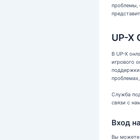
проблемы, 
представи
UP-X 
В UP-X онл
игрового о
поддержки,
проблемах,
Служба под
связи с на
Вход н
Вы можете 