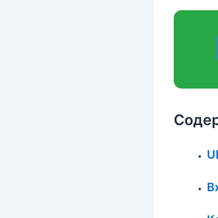
Соде
U
В