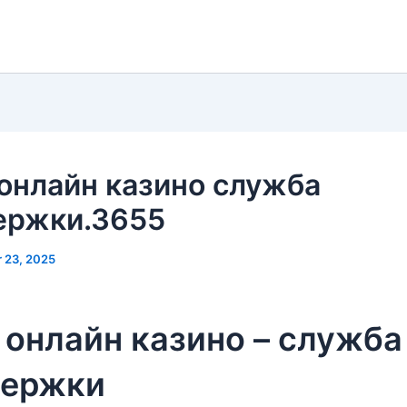
онлайн казино служба
ержки.3655
 23, 2025
 онлайн казино – служба
держки