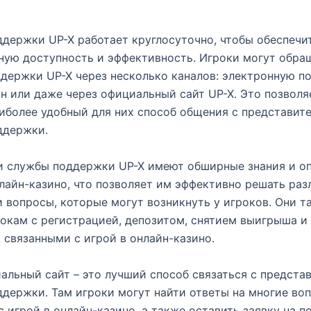
держки UP-X работает круглосуточно, чтобы обеспечи
ую доступность и эффективность. Игроки могут обра
держки UP-X через несколько каналов: электронную поч
он или даже через официальный сайт UP-X. Это позвол
иболее удобный для них способ общения с представит
ддержки.
и службы поддержки UP-X имеют обширные знания и о
лайн-казино, что позволяет им эффективно решать раз
 вопросы, которые могут возникнуть у игроков. Они т
окам с регистрацией, депозитом, снятием выигрыша и
 связанными с игрой в онлайн-казино.
альный сайт – это лучший способ связаться с предста
держки. Там игроки могут найти ответы на многие во
с игрой в онлайн-казино, а также оставить заявку на п