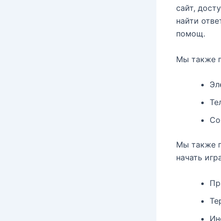
сайт, дост
найти отве
помощ.
Мы также п
Эл
Те
Со
Мы также п
начать игр
Пр
Те
Ин