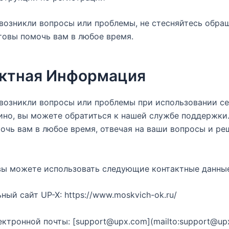
 возникли вопросы или проблемы, не стесняйтесь обра
товы помочь вам в любое время.
ктная Информация
 возникли вопросы или проблемы при использовании с
ино, вы можете обратиться к нашей службе поддержки
очь вам в любое время, отвечая на ваши вопросы и ре
вы можете использовать следующие контактные данны
ный сайт UP-X: https://www.moskvich-ok.ru/
ектронной почты: [support@upx.com](mailto:support@up