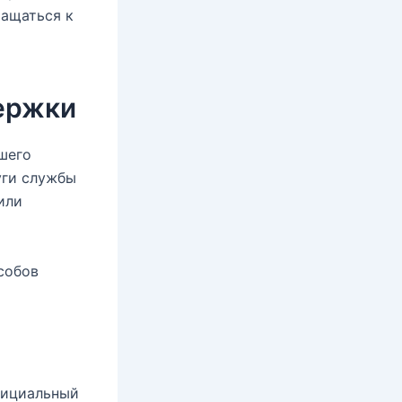
ращаться к
ержки
шего
уги службы
или
собов
фициальный