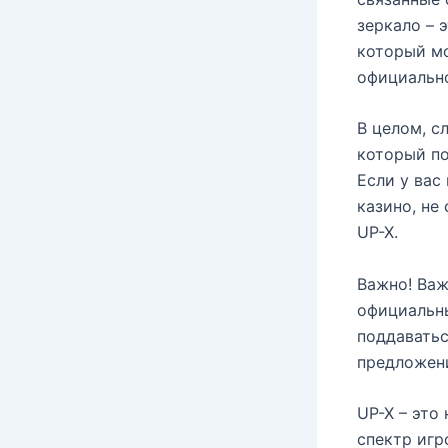
зеркало – 
который мо
официально
В целом, с
который по
Если у вас
казино, не
UP-X.
Важно! Важ
официальны
поддаватьс
предложен
UP-X – это
спектр игр