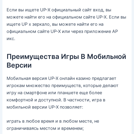
Если вы ищете UP-X официальный сайт вход, вы
можете найти его на официальном сайте UP-X. Если вы
ищете UP x зеркало, вы можете найти его на
официальном сайте UP-X или через приложение AP
икс.
Преимущества Игры В Мобильной
Версии
Мобильная версия UP-X онлайн казино предлагает
игрокам множество преимуществ, которые делают
игру на смартфоне или планшете еще более
комфортной и доступной. В частности, игра в
мобильной версии UP-X позволяет:
играть в любое время и в любом месте, не
ограничиваясь местом и временем;