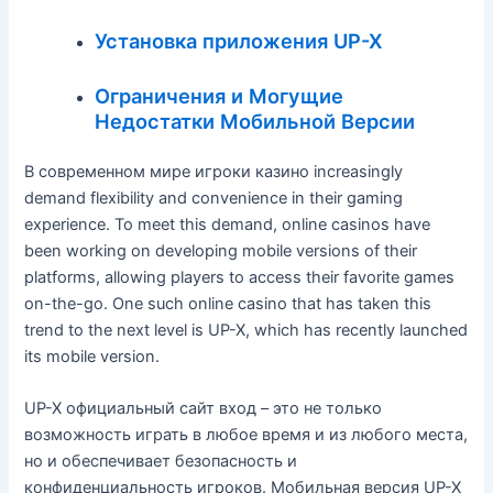
Установка приложения UP-X
Ограничения и Могущие
Недостатки Мобильной Версии
В современном мире игроки казино increasingly
demand flexibility and convenience in their gaming
experience. To meet this demand, online casinos have
been working on developing mobile versions of their
platforms, allowing players to access their favorite games
on-the-go. One such online casino that has taken this
trend to the next level is UP-X, which has recently launched
its mobile version.
UP-X официальный сайт вход – это не только
возможность играть в любое время и из любого места,
но и обеспечивает безопасность и
конфиденциальность игроков. Мобильная версия UP-X