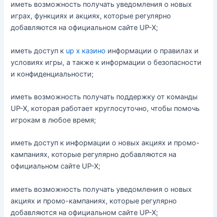
иметь возможность получать уведомления о новых
играх, функциях и акциях, которые регулярно
добавляются на официальном сайте UP-X;
иметь доступ к
up x казино
информации о правилах и
условиях игры, а также к информации о безопасности
и конфиденциальности;
иметь возможность получать поддержку от команды
UP-X, которая работает круглосуточно, чтобы помочь
игрокам в любое время;
иметь доступ к информации о новых акциях и промо-
кампаниях, которые регулярно добавляются на
официальном сайте UP-X;
иметь возможность получать уведомления о новых
акциях и промо-кампаниях, которые регулярно
добавляются на официальном сайте UP-X;