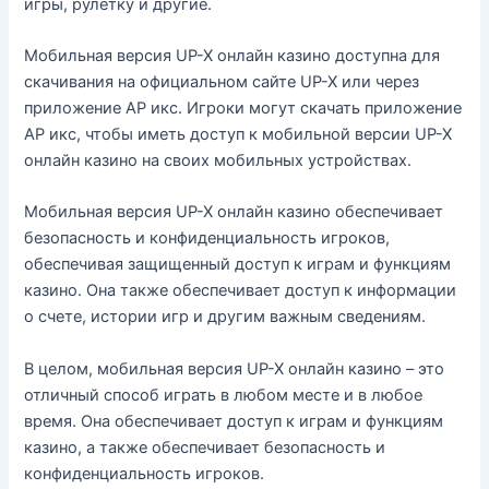
игры, рулетку и другие.
Мобильная версия UP-X онлайн казино доступна для
скачивания на официальном сайте UP-X или через
приложение AP икс. Игроки могут скачать приложение
AP икс, чтобы иметь доступ к мобильной версии UP-X
онлайн казино на своих мобильных устройствах.
Мобильная версия UP-X онлайн казино обеспечивает
безопасность и конфиденциальность игроков,
обеспечивая защищенный доступ к играм и функциям
казино. Она также обеспечивает доступ к информации
о счете, истории игр и другим важным сведениям.
В целом, мобильная версия UP-X онлайн казино – это
отличный способ играть в любом месте и в любое
время. Она обеспечивает доступ к играм и функциям
казино, а также обеспечивает безопасность и
конфиденциальность игроков.