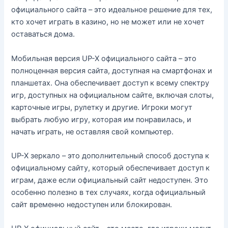
официального сайта – это идеальное решение для тех,
кто хочет играть в казино, но не может или не хочет
оставаться дома.
Мобильная версия UP-X официального сайта – это
полноценная версия сайта, доступная на смартфонах и
планшетах. Она обеспечивает доступ к всему спектру
игр, доступных на официальном сайте, включая слоты,
карточные игры, рулетку и другие. Игроки могут
выбрать любую игру, которая им понравилась, и
начать играть, не оставляя свой компьютер.
UP-X зеркало – это дополнительный способ доступа к
официальному сайту, который обеспечивает доступ к
играм, даже если официальный сайт недоступен. Это
особенно полезно в тех случаях, когда официальный
сайт временно недоступен или блокирован.