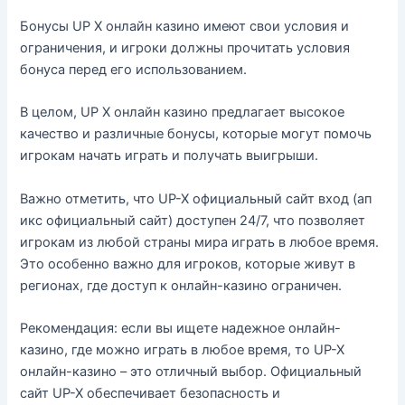
Бонусы UP X онлайн казино имеют свои условия и
ограничения, и игроки должны прочитать условия
бонуса перед его использованием.
В целом, UP X онлайн казино предлагает высокое
качество и различные бонусы, которые могут помочь
игрокам начать играть и получать выигрыши.
Важно отметить, что UP-X официальный сайт вход (ап
икс официальный сайт) доступен 24/7, что позволяет
игрокам из любой страны мира играть в любое время.
Это особенно важно для игроков, которые живут в
регионах, где доступ к онлайн-казино ограничен.
Рекомендация: если вы ищете надежное онлайн-
казино, где можно играть в любое время, то UP-X
онлайн-казино – это отличный выбор. Официальный
сайт UP-X обеспечивает безопасность и