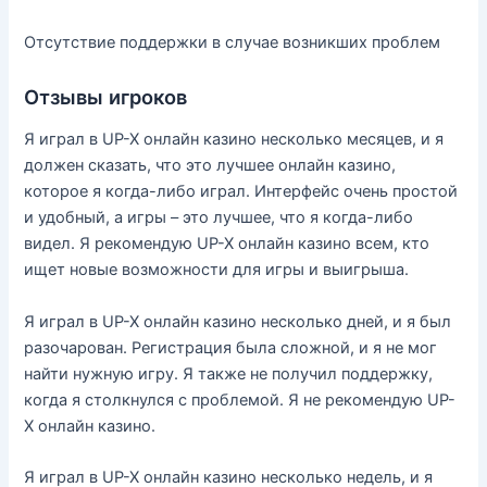
Отсутствие поддержки в случае возникших проблем
Отзывы игроков
Я играл в UP-X онлайн казино несколько месяцев, и я
должен сказать, что это лучшее онлайн казино,
которое я когда-либо играл. Интерфейс очень простой
и удобный, а игры – это лучшее, что я когда-либо
видел. Я рекомендую UP-X онлайн казино всем, кто
ищет новые возможности для игры и выигрыша.
Я играл в UP-X онлайн казино несколько дней, и я был
разочарован. Регистрация была сложной, и я не мог
найти нужную игру. Я также не получил поддержку,
когда я столкнулся с проблемой. Я не рекомендую UP-
X онлайн казино.
Я играл в UP-X онлайн казино несколько недель, и я