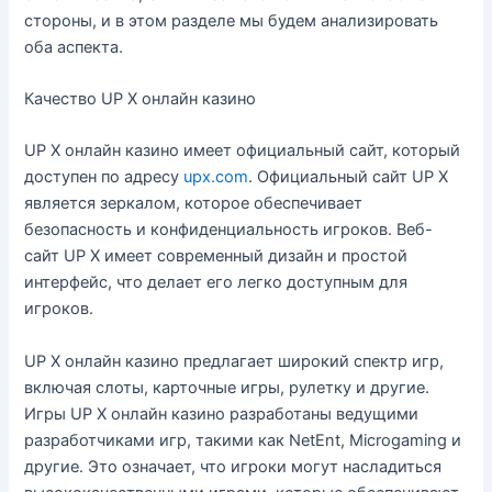
стороны, и в этом разделе мы будем анализировать
оба аспекта.
Качество UP X онлайн казино
UP X онлайн казино имеет официальный сайт, который
доступен по адресу
upx.com
. Официальный сайт UP X
является зеркалом, которое обеспечивает
безопасность и конфиденциальность игроков. Веб-
сайт UP X имеет современный дизайн и простой
интерфейс, что делает его легко доступным для
игроков.
UP X онлайн казино предлагает широкий спектр игр,
включая слоты, карточные игры, рулетку и другие.
Игры UP X онлайн казино разработаны ведущими
разработчиками игр, такими как NetEnt, Microgaming и
другие. Это означает, что игроки могут насладиться