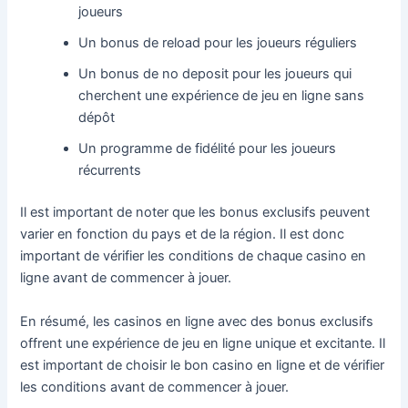
joueurs
Un bonus de reload pour les joueurs réguliers
Un bonus de no deposit pour les joueurs qui
cherchent une expérience de jeu en ligne sans
dépôt
Un programme de fidélité pour les joueurs
récurrents
Il est important de noter que les bonus exclusifs peuvent
varier en fonction du pays et de la région. Il est donc
important de vérifier les conditions de chaque casino en
ligne avant de commencer à jouer.
En résumé, les casinos en ligne avec des bonus exclusifs
offrent une expérience de jeu en ligne unique et excitante. Il
est important de choisir le bon casino en ligne et de vérifier
les conditions avant de commencer à jouer.