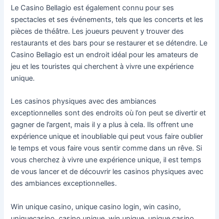
Le Casino Bellagio est également connu pour ses
spectacles et ses événements, tels que les concerts et les
pièces de théâtre. Les joueurs peuvent y trouver des
restaurants et des bars pour se restaurer et se détendre. Le
Casino Bellagio est un endroit idéal pour les amateurs de
jeu et les touristes qui cherchent à vivre une expérience
unique.
Les casinos physiques avec des ambiances
exceptionnelles sont des endroits où l’on peut se divertir et
gagner de l’argent, mais il y a plus à cela. Ils offrent une
expérience unique et inoubliable qui peut vous faire oublier
le temps et vous faire vous sentir comme dans un rêve. Si
vous cherchez à vivre une expérience unique, il est temps
de vous lancer et de découvrir les casinos physiques avec
des ambiances exceptionnelles.
Win unique casino, unique casino login, win casino,
uniquecasino, casino unique, win unique, unique casino,