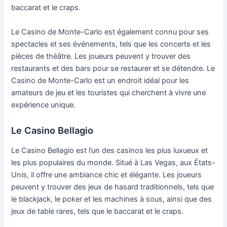
baccarat et le craps.
Le Casino de Monte-Carlo est également connu pour ses
spectacles et ses événements, tels que les concerts et les
pièces de théâtre. Les joueurs peuvent y trouver des
restaurants et des bars pour se restaurer et se détendre. Le
Casino de Monte-Carlo est un endroit idéal pour les
amateurs de jeu et les touristes qui cherchent à vivre une
expérience unique.
Le Casino Bellagio
Le Casino Bellagio est l’un des casinos les plus luxueux et
les plus populaires du monde. Situé à Las Vegas, aux États-
Unis, il offre une ambiance chic et élégante. Les joueurs
peuvent y trouver des jeux de hasard traditionnels, tels que
le blackjack, le poker et les machines à sous, ainsi que des
jeux de table rares, tels que le baccarat et le craps.