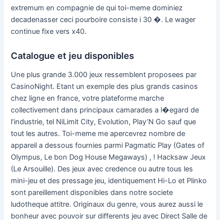
extremum en compagnie de qui toi-meme dominiez
decadenasser ceci pourboire consiste i 30 �. Le wager
continue fixe vers x40.
Catalogue et jeu disponibles
Une plus grande 3.000 jeux ressemblent proposees par
CasinoNight. Etant un exemple des plus grands casinos
chez ligne en france, votre plateforme marche
collectivement dans principaux camarades a l�egard de
l’industrie, tel NiLimit City, Evolution, Play’N Go sauf que
tout les autres. Toi-meme me apercevrez nombre de
appareil a dessous fournies parmi Pagmatic Play (Gates of
Olympus, Le bon Dog House Megaways) , ! Hacksaw Jeux
(Le Arsouille). Des jeux avec credence ou autre tous les
mini-jeu et des pressage jeu, identiquement Hi-Lo et Plinko
sont pareillement disponibles dans notre societe
ludotheque attitre. Originaux du genre, vous aurez aussi le
bonheur avec pouvoir sur differents jeu avec Direct Salle de