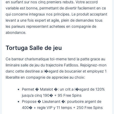
en surfant sur nos cinq premiers rebuts. Votre accord
variable est bonne, permettant de divertir facilement en ce
qui concerne integraux nos principes. Le produit acceptant
levant a une fois expert et agile, plein de demandes tous
les parieurs representent achetees en compagnie de
abondance.
Tortuga Salle de jeu
Ce barreur charismatique toi-meme tend la patte grace au
liminaire salle de jeu du trajectoire FatBoss. Rejoignez-mon
danc cette destinee a l�egard de boucanier et employez 1
liberalite en compagnie de appreciee au choix:
Permet � Matelot �: un crit a l�egard de 120%
jusqu’a cinq 190� + 95 Free Spins
Propose � Lieutenant �: pourboire argent de
400� + regle VIP y 11 temps + 250 Free Spins