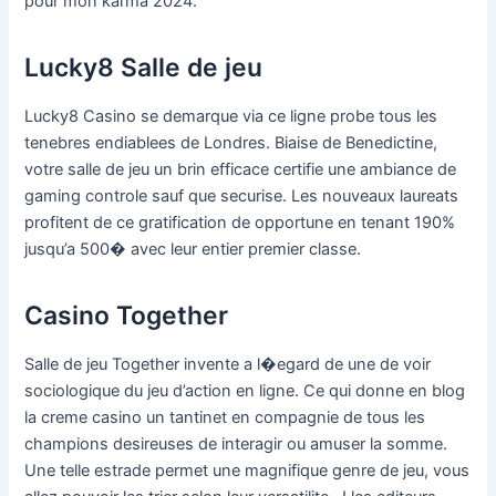
pour mon karma 2024.
Lucky8 Salle de jeu
Lucky8 Casino se demarque via ce ligne probe tous les
tenebres endiablees de Londres. Biaise de Benedictine,
votre salle de jeu un brin efficace certifie une ambiance de
gaming controle sauf que securise. Les nouveaux laureats
profitent de ce gratification de opportune en tenant 190%
jusqu’a 500� avec leur entier premier classe.
Casino Together
Salle de jeu Together invente a l�egard de une de voir
sociologique du jeu d’action en ligne. Ce qui donne en blog
la creme casino un tantinet en compagnie de tous les
champions desireuses de interagir ou amuser la somme.
Une telle estrade permet une magnifique genre de jeu, vous