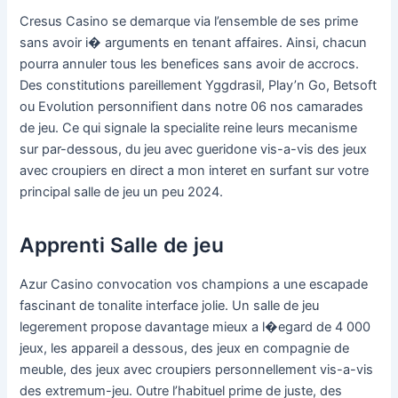
Cresus Casino se demarque via l’ensemble de ses prime
sans avoir i� arguments en tenant affaires. Ainsi, chacun
pourra annuler tous les benefices sans avoir de accrocs.
Des constitutions pareillement Yggdrasil, Play’n Go, Betsoft
ou Evolution personnifient dans notre 06 nos camarades
de jeu. Ce qui signale la specialite reine leurs mecanisme
sur par-dessous, du jeu avec gueridone vis-a-vis des jeux
avec croupiers en direct a mon interet en surfant sur votre
principal salle de jeu un peu 2024.
Apprenti Salle de jeu
Azur Casino convocation vos champions a une escapade
fascinant de tonalite interface jolie. Un salle de jeu
legerement propose davantage mieux a l�egard de 4 000
jeux, les appareil a dessous, des jeux en compagnie de
meuble, des jeux avec croupiers personnellement vis-a-vis
des extremum-jeu. Outre l’habituel prime de juste, des