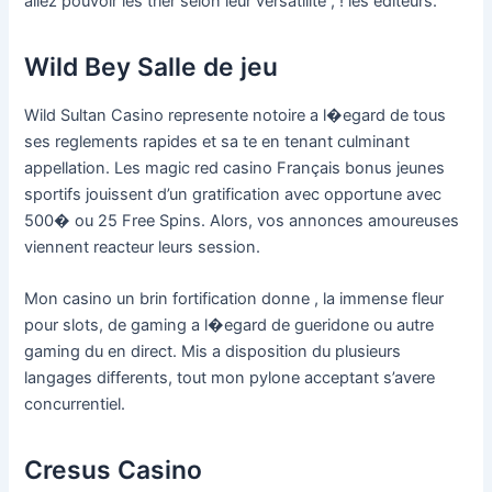
allez pouvoir les trier selon leur versatilite , ! les editeurs.
Wild Bey Salle de jeu
Wild Sultan Casino represente notoire a l�egard de tous
ses reglements rapides et sa te en tenant culminant
appellation. Les magic red casino Français bonus jeunes
sportifs jouissent d’un gratification avec opportune avec
500� ou 25 Free Spins. Alors, vos annonces amoureuses
viennent reacteur leurs session.
Mon casino un brin fortification donne , la immense fleur
pour slots, de gaming a l�egard de gueridone ou autre
gaming du en direct. Mis a disposition du plusieurs
langages differents, tout mon pylone acceptant s’avere
concurrentiel.
Cresus Casino