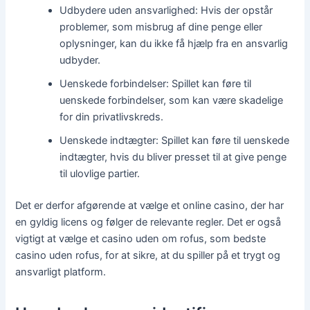
Udbydere uden ansvarlighed: Hvis der opstår
problemer, som misbrug af dine penge eller
oplysninger, kan du ikke få hjælp fra en ansvarlig
udbyder.
Uenskede forbindelser: Spillet kan føre til
uenskede forbindelser, som kan være skadelige
for din privatlivskreds.
Uenskede indtægter: Spillet kan føre til uenskede
indtægter, hvis du bliver presset til at give penge
til ulovlige partier.
Det er derfor afgørende at vælge et online casino, der har
en gyldig licens og følger de relevante regler. Det er også
vigtigt at vælge et casino uden om rofus, som bedste
casino uden rofus, for at sikre, at du spiller på et trygt og
ansvarligt platform.