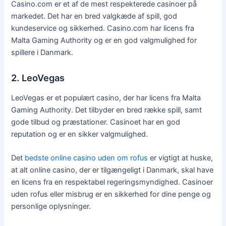
Casino.com er et af de mest respekterede casinoer på
markedet. Det har en bred valgkæde af spill, god
kundeservice og sikkerhed. Casino.com har licens fra
Malta Gaming Authority og er en god valgmulighed for
spillere i Danmark.
2. LeoVegas
LeoVegas er et populært casino, der har licens fra Malta
Gaming Authority. Det tilbyder en bred række spill, samt
gode tilbud og præstationer. Casinoet har en god
reputation og er en sikker valgmulighed.
Det
bedste online casino uden om rofus
er vigtigt at huske,
at alt online casino, der er tilgængeligt i Danmark, skal have
en licens fra en respektabel regeringsmyndighed. Casinoer
uden rofus eller misbrug er en sikkerhed for dine penge og
personlige oplysninger.