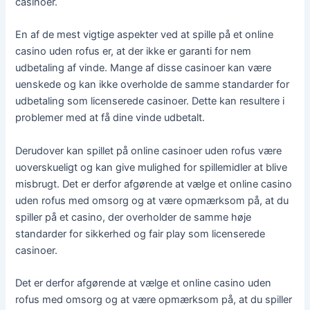
casinoer.
En af de mest vigtige aspekter ved at spille på et online
casino uden rofus er, at der ikke er garanti for nem
udbetaling af vinde. Mange af disse casinoer kan være
uenskede og kan ikke overholde de samme standarder for
udbetaling som licenserede casinoer. Dette kan resultere i
problemer med at få dine vinde udbetalt.
Derudover kan spillet på online casinoer uden rofus være
uoverskueligt og kan give mulighed for spillemidler at blive
misbrugt. Det er derfor afgørende at vælge et online casino
uden rofus med omsorg og at være opmærksom på, at du
spiller på et casino, der overholder de samme høje
standarder for sikkerhed og fair play som licenserede
casinoer.
Det er derfor afgørende at vælge et online casino uden
rofus med omsorg og at være opmærksom på, at du spiller