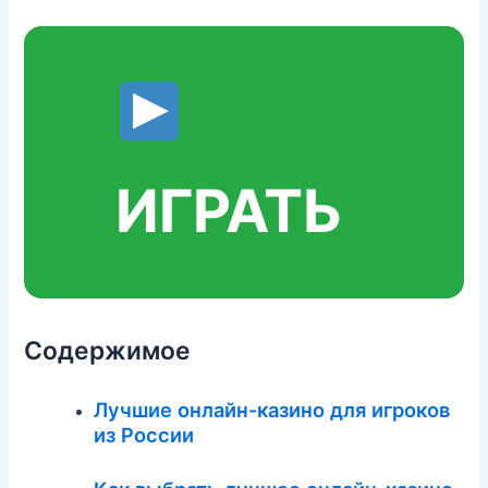
ИГРАТЬ
Содержимое
Лучшие онлайн-казино для игроков
из России