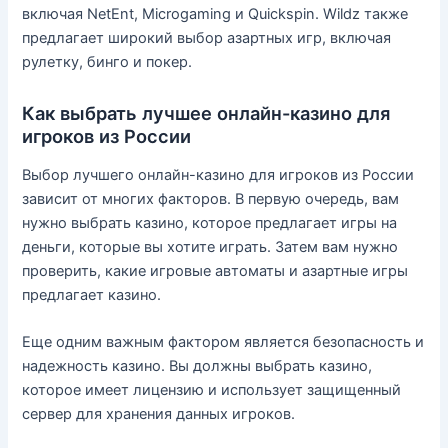
включая NetEnt, Microgaming и Quickspin. Wildz также
предлагает широкий выбор азартных игр, включая
рулетку, бинго и покер.
Как выбрать лучшее онлайн-казино для
игроков из России
Выбор лучшего онлайн-казино для игроков из России
зависит от многих факторов. В первую очередь, вам
нужно выбрать казино, которое предлагает игры на
деньги, которые вы хотите играть. Затем вам нужно
проверить, какие игровые автоматы и азартные игры
предлагает казино.
Еще одним важным фактором является безопасность и
надежность казино. Вы должны выбрать казино,
которое имеет лицензию и использует защищенный
сервер для хранения данных игроков.