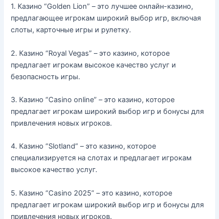
1. Казино “Golden Lion” – это лучшее онлайн-казино,
предлагающее игрокам широкий выбор игр, включая
слоты, карточные игры и рулетку.
2. Казино “Royal Vegas” – это казино, которое
предлагает игрокам высокое качество услуг и
безопасность игры.
3. Казино “Casino online” – это казино, которое
предлагает игрокам широкий выбор игр и бонусы для
привлечения новых игроков.
4. Казино “Slotland” – это казино, которое
специализируется на слотах и предлагает игрокам
высокое качество услуг.
5. Казино “Casino 2025” – это казино, которое
предлагает игрокам широкий выбор игр и бонусы для
привлечения новых игроков.