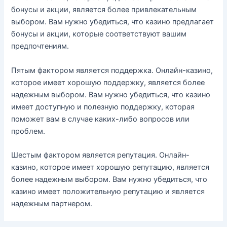
бонусы и акции, является более привлекательным
выбором. Вам нужно убедиться, что казино предлагает
бонусы и акции, которые соответствуют вашим
предпочтениям.
Пятым фактором является поддержка. Онлайн-казино,
которое имеет хорошую поддержку, является более
надежным выбором. Вам нужно убедиться, что казино
имеет доступную и полезную поддержку, которая
поможет вам в случае каких-либо вопросов или
проблем.
Шестым фактором является репутация. Онлайн-
казино, которое имеет хорошую репутацию, является
более надежным выбором. Вам нужно убедиться, что
казино имеет положительную репутацию и является
надежным партнером.