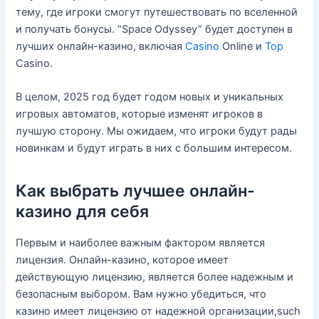
тему, где игроки смогут путешествовать по вселенной
и получать бонусы. “Space Odyssey” будет доступен в
лучших онлайн-казино, включая
Casino
Online и
Top
Casino.
В целом, 2025 год будет годом новых и уникальных
игровых автоматов, которые изменят игроков в
лучшую сторону. Мы ожидаем, что игроки будут рады
новинкам и будут играть в них с большим интересом.
Как выбрать лучшее онлайн-
казино для себя
Первым и наиболее важным фактором является
лицензия. Онлайн-казино, которое имеет
действующую лицензию, является более надежным и
безопасным выбором. Вам нужно убедиться, что
казино имеет лицензию от надежной организации,such