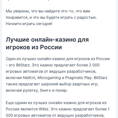
Мы уверены, что вы найдете что-то, что вам
понравится, и что вы будете играть с радостью.
Начните играть сегодня!
Лучшие онлайн-казино для
игроков из России
Один из лучших онлайн-казино для игроков из России
– это BitStarz. Это казино предлагает более 2 000
игровых автоматов от ведущих разработчиков,
включая NetEnt, Microgaming и Pragmatic Play. BitStarz
также предлагает широкий выбор азартных игр,
включая рулетку, бинго и покер.
Еще одним из лучших онлайн-казино для игроков из
России является Wildz. Это казино предлагает более 1
500 игровых автоматов от ведущих разработчиков,