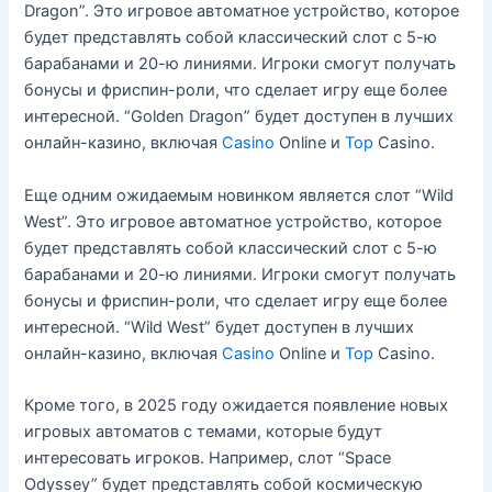
Dragon”. Это игровое автоматное устройство, которое
будет представлять собой классический слот с 5-ю
барабанами и 20-ю линиями. Игроки смогут получать
бонусы и фриспин-роли, что сделает игру еще более
интересной. “Golden Dragon” будет доступен в лучших
онлайн-казино, включая
Casino
Online и
Top
Casino.
Еще одним ожидаемым новинком является слот “Wild
West”. Это игровое автоматное устройство, которое
будет представлять собой классический слот с 5-ю
барабанами и 20-ю линиями. Игроки смогут получать
бонусы и фриспин-роли, что сделает игру еще более
интересной. “Wild West” будет доступен в лучших
онлайн-казино, включая
Casino
Online и
Top
Casino.
Кроме того, в 2025 году ожидается появление новых
игровых автоматов с темами, которые будут
интересовать игроков. Например, слот “Space
Odyssey” будет представлять собой космическую