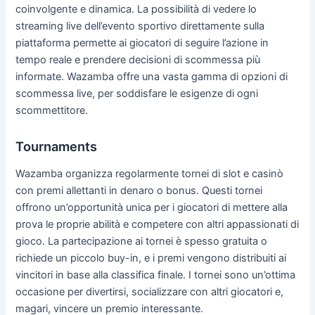
coinvolgente e dinamica. La possibilità di vedere lo
streaming live dell’evento sportivo direttamente sulla
piattaforma permette ai giocatori di seguire l’azione in
tempo reale e prendere decisioni di scommessa più
informate. Wazamba offre una vasta gamma di opzioni di
scommessa live, per soddisfare le esigenze di ogni
scommettitore.
Tournaments
Wazamba organizza regolarmente tornei di slot e casinò
con premi allettanti in denaro o bonus. Questi tornei
offrono un’opportunità unica per i giocatori di mettere alla
prova le proprie abilità e competere con altri appassionati di
gioco. La partecipazione ai tornei è spesso gratuita o
richiede un piccolo buy-in, e i premi vengono distribuiti ai
vincitori in base alla classifica finale. I tornei sono un’ottima
occasione per divertirsi, socializzare con altri giocatori e,
magari, vincere un premio interessante.