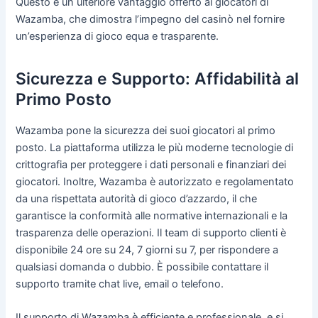
Questo è un ulteriore vantaggio offerto ai giocatori di
Wazamba, che dimostra l’impegno del casinò nel fornire
un’esperienza di gioco equa e trasparente.
Sicurezza e Supporto: Affidabilità al
Primo Posto
Wazamba pone la sicurezza dei suoi giocatori al primo
posto. La piattaforma utilizza le più moderne tecnologie di
crittografia per proteggere i dati personali e finanziari dei
giocatori. Inoltre, Wazamba è autorizzato e regolamentato
da una rispettata autorità di gioco d’azzardo, il che
garantisce la conformità alle normative internazionali e la
trasparenza delle operazioni. Il team di supporto clienti è
disponibile 24 ore su 24, 7 giorni su 7, per rispondere a
qualsiasi domanda o dubbio. È possibile contattare il
supporto tramite chat live, email o telefono.
Il supporto di Wazamba è efficiente e professionale, e si