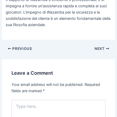
impegna a fornire un’assistenza rapida e completa ai suoi
giocatori. L’impegno di Wazamba per la sicurezza e la
soddisfazione del cliente è un elemento fondamentale della
sua filosofia aziendale.
PREVIOUS
NEXT
Leave a Comment
Your email address will not be published.
Required
fields are marked
*
Type
here..