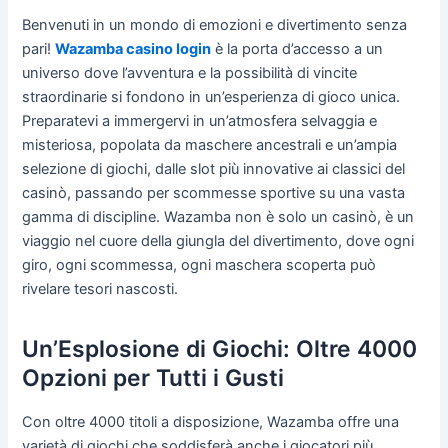
Benvenuti in un mondo di emozioni e divertimento senza
pari!
Wazamba casino login
è la porta d’accesso a un
universo dove l’avventura e la possibilità di vincite
straordinarie si fondono in un’esperienza di gioco unica.
Preparatevi a immergervi in un’atmosfera selvaggia e
misteriosa, popolata da maschere ancestrali e un’ampia
selezione di giochi, dalle slot più innovative ai classici del
casinò, passando per scommesse sportive su una vasta
gamma di discipline. Wazamba non è solo un casinò, è un
viaggio nel cuore della giungla del divertimento, dove ogni
giro, ogni scommessa, ogni maschera scoperta può
rivelare tesori nascosti.
Un’Esplosione di Giochi: Oltre 4000
Opzioni per Tutti i Gusti
Con oltre 4000 titoli a disposizione, Wazamba offre una
varietà di giochi che soddisferà anche i giocatori più