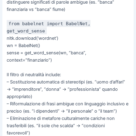
distinguere significati di parole ambigue (es. “banca”
finanziaria vs “banca” fiume)
from babelnet import BabelNet,
get_word_sense
nltk.download(‘wordnet’)
wn = BabelNet()
sense = get_word_sense(wn, “banca”,
context=”finanziario”)
Il filtro di neutralità include:
– Sostituzione automatica di stereotipi (es. “uomo d’affari”
→ “imprenditore”, “donna” → “professionista” quando
appropriato)
– Riformulazione di frasi ambigue con linguaggio inclusivo e
preciso (es. “i dipendenti” → “il personale” o “il team”)
– Eliminazione di metafore culturalmente cariche non
trasferibili (es. “il sole che scalda” → “condizioni
favorevoli”)