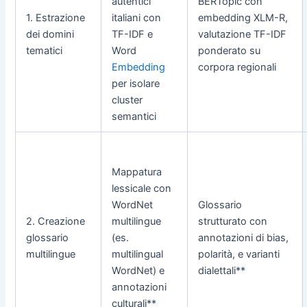
autentici
BERTopic con
1. Estrazione
italiani con
embedding XLM-R,
dei domini
TF-IDF e
valutazione TF-IDF
tematici
Word
ponderato su
Embedding
corpora regionali
per isolare
cluster
semantici
Mappatura
lessicale con
WordNet
Glossario
2. Creazione
multilingue
strutturato con
glossario
(es.
annotazioni di bias,
multilingue
multilingual
polarità, e varianti
WordNet) e
dialettali**
annotazioni
culturali**