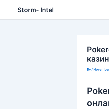
Skip
Storm- Intel
to
content
Poker
кази
By
/
November
Poke
онла