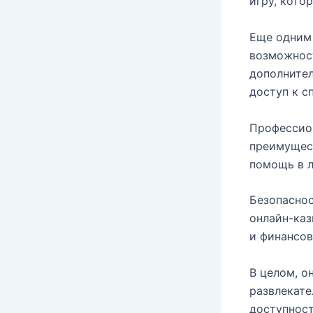
игру, кото
Еще одним
возможност
дополнител
доступ к с
Профессио
преимущест
помощь в л
Безопаснос
онлайн-каз
и финансо
В целом, о
развлекате
доступност