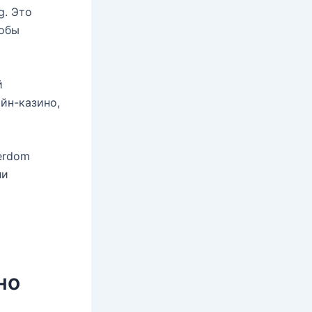
g. Это
тобы
й
йн-казино,
erdom
ли
но