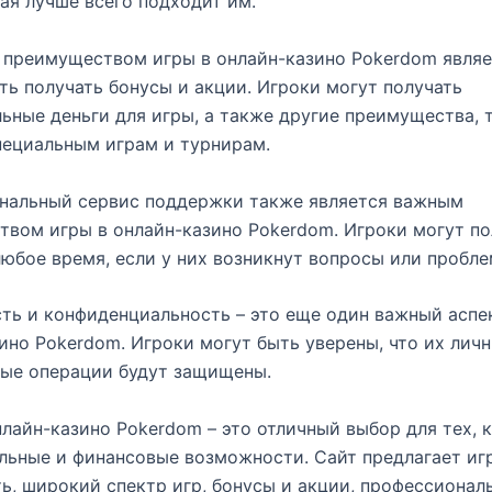
рая лучше всего подходит им.
 преимуществом игры в онлайн-казино Pokerdom являе
ь получать бонусы и акции. Игроки могут получать
ьные деньги для игры, а также другие преимущества, 
пециальным играм и турнирам.
нальный сервис поддержки также является важным
вом игры в онлайн-казино Pokerdom. Игроки могут по
юбое время, если у них возникнут вопросы или пробле
ть и конфиденциальность – это еще один важный аспе
ино Pokerdom. Игроки могут быть уверены, что их лич
вые операции будут защищены.
нлайн-казино Pokerdom – это отличный выбор для тех, 
льные и финансовые возможности. Сайт предлагает иг
ь, широкий спектр игр, бонусы и акции, профессионал