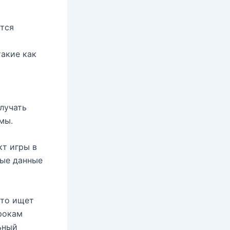
тся
такие как
лучать
мы.
кт игры в
ные данные
кто ищет
рокам
ьный