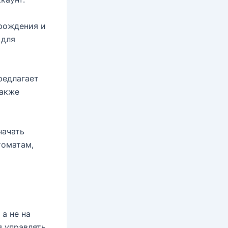
 рождения и
 для
редлагает
также
начать
томатам,
 а не на
я управлять