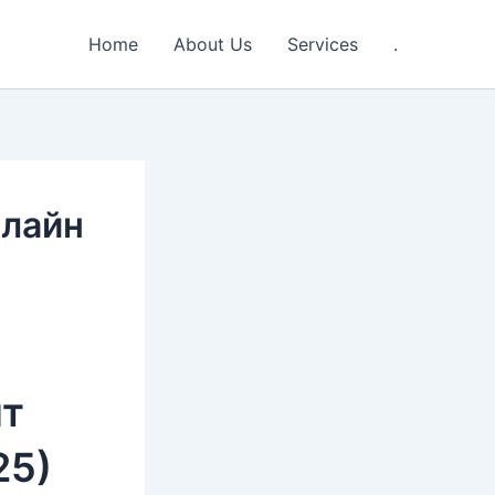
Home
About Us
Services
.
нлайн
йт
25)