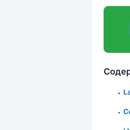
Соде
La
C