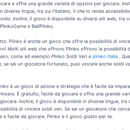
ocare e offre una grande varietà di opzioni per giocare. Inol
n diverse lingue, tra cui l’italiano, il che lo rende accessibil
ondo. Inoltre, il gioco è disponibile su diversi siti web, tra c
, PlinkoGame e BallPlinko.
to: Plinko è anche un gioco che offre la possibilità di vince
vero! Molti siti web che offrono Plinko offrono la possibilità 
naro, come ad esempio Plinko Soldi Veri e
plinko italia
. Qu
e, se sei un giocatore fortunato, puoi vincere anche soldi v
Plinko è un gioco di azione e strategia che è facile da impar
 vincere. È gratuito, facile da giocare e offre una grande vari
iocare. Inoltre, il gioco è disponibile in diverse lingue, tra cu
ossibilità di vincere soldi veri. Se sei un giocatore che cerc
e facile da giocare, Plinko è il gioco giusto per te.