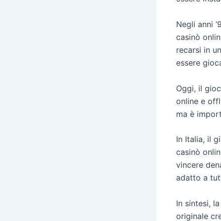
Negli anni ’
casinò onlin
recarsi in u
essere gioc
Oggi, il gio
online e off
ma è importa
In Italia, i
casinò onlin
vincere dena
adatto a tutt
In sintesi, 
originale cr