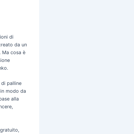
oni di
 creato da un
i. Ma cosa è
sione
nko.
di palline
e in modo da
base alla
ncere,
gratuito,