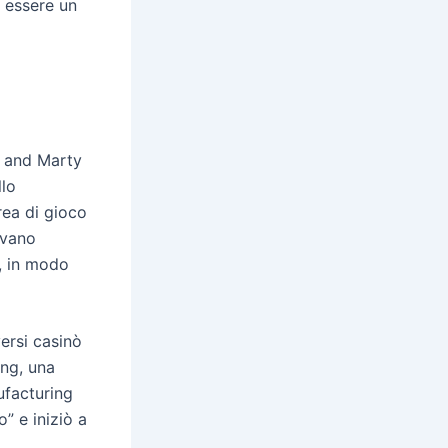
a essere un
id and Marty
llo
rea di gioco
evano
o, in modo
versi casinò
ing, una
ufacturing
” e iniziò a