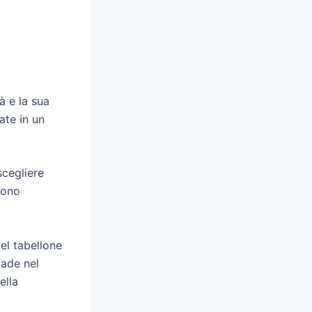
à e la sua
rate in un
scegliere
sono
nel tabellone
cade nel
ella