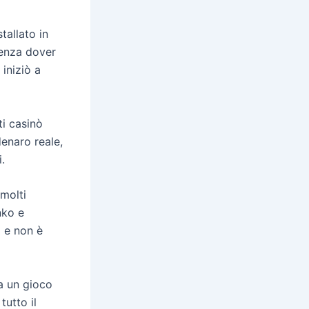
tallato in
senza dover
 iniziò a
ti casinò
denaro reale,
.
 molti
nko e
o e non è
Da un gioco
tutto il