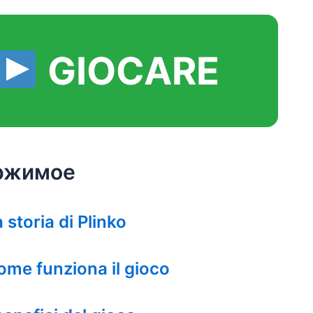
GIOCARE
ржимое
 storia di Plinko
ome funziona il gioco