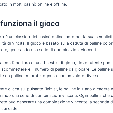
to in molti casinò online e offline.
unziona il gioco
nko è un classico dei casinò online, noto per la sua semplicit
lità di vincita. Il gioco è basato sulla caduta di palline colo
rete, generando una serie di combinazioni vincenti.
zia con l’apertura di una finestra di gioco, dove l’utente può 
 scommettere e il numero di palline da giocare. Le palline 
te da palline colorate, ognuna con un valore diverso.
nte clicca sul pulsante “Inizia”, le palline iniziano a cadere 
rando una serie di combinazioni vincenti. Ogni pallina che 
 rete può generare una combinazione vincente, a seconda d
 cui cade.