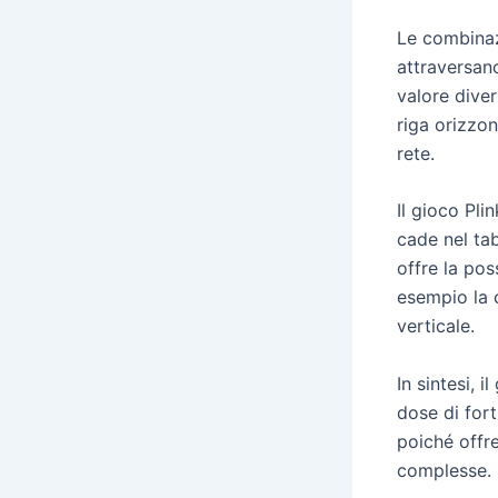
Le combinazi
attraversano
valore diver
riga orizzon
rete.
Il gioco Pli
cade nel tab
offre la pos
esempio la c
verticale.
In sintesi, 
dose di fort
poiché offre
complesse.