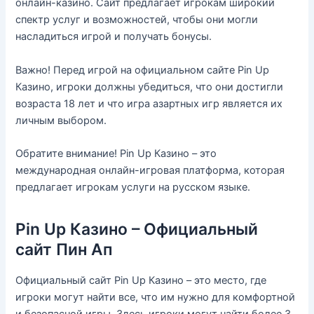
онлайн-казино. Сайт предлагает игрокам широкий
спектр услуг и возможностей, чтобы они могли
насладиться игрой и получать бонусы.
Важно! Перед игрой на официальном сайте Pin Up
Казино, игроки должны убедиться, что они достигли
возраста 18 лет и что игра азартных игр является их
личным выбором.
Обратите внимание! Pin Up Казино – это
международная онлайн-игровая платформа, которая
предлагает игрокам услуги на русском языке.
Pin Up Казино – Официальный
сайт Пин Ап
Официальный сайт Pin Up Казино – это место, где
игроки могут найти все, что им нужно для комфортной
и безопасной игры. Здесь игроки могут найти более 3