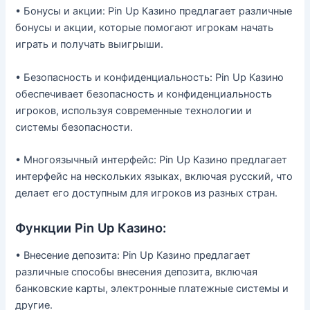
• Бонусы и акции: Pin Up Казино предлагает различные
бонусы и акции, которые помогают игрокам начать
играть и получать выигрыши.
• Безопасность и конфиденциальность: Pin Up Казино
обеспечивает безопасность и конфиденциальность
игроков, используя современные технологии и
системы безопасности.
• Многоязычный интерфейс: Pin Up Казино предлагает
интерфейс на нескольких языках, включая русский, что
делает его доступным для игроков из разных стран.
Функции Pin Up Казино:
• Внесение депозита: Pin Up Казино предлагает
различные способы внесения депозита, включая
банковские карты, электронные платежные системы и
другие.