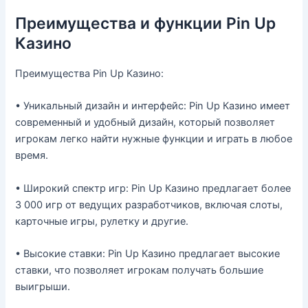
Преимущества и функции Pin Up
Казино
Преимущества Pin Up Казино:
• Уникальный дизайн и интерфейс: Pin Up Казино имеет
современный и удобный дизайн, который позволяет
игрокам легко найти нужные функции и играть в любое
время.
• Широкий спектр игр: Pin Up Казино предлагает более
3 000 игр от ведущих разработчиков, включая слоты,
карточные игры, рулетку и другие.
• Высокие ставки: Pin Up Казино предлагает высокие
ставки, что позволяет игрокам получать большие
выигрыши.