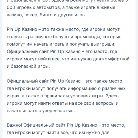
000 игровых автоматов, а также играть в живые
казино, покер, бинго и другие игры.
Pin Up Казино – это также место, где игроки могут
получать различные бонусы и промокоды, которые
помогут им начать играть и получать выигрыши.
Официальный сайт Pin Up Казино – это место, где
игроки могут найти все, что им нужно для комфортной
и безопасной игры.
Официальный сайт Pin Up Казино – это также место,
где игроки могут получать информацию о различных
играх, а также о правилах и условиях игры. Здесь
игроки могут найти ответы на все свои вопросы и
начать играть с уверенностью.
Важно! Официальный сайт Pin Up Казино – это место,
где игроки могут найти все, что им нужно для