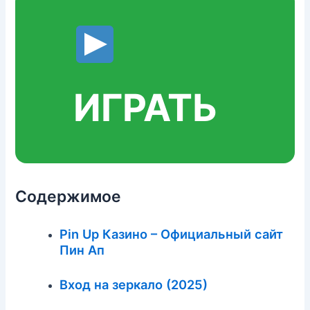
ИГРАТЬ
Содержимое
Pin Up Казино – Официальный сайт
Пин Ап
Вход на зеркало (2025)