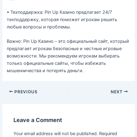
• Техподдержка: Pin Up Казино предлагает 24/7
техподдержку, которая поможет игрокам решить
любые вопросы и проблемы.
Важно: Pin Up Казино – это официальный сайт, который
предлагает игрокам безопасные и честные игровые
возможности. Мы рекомендуем игрокам выбирать
только официальные сайты, чтобы избежать
мошенничества и потерять деньги.
PREVIOUS
NEXT
Leave a Comment
Your email address will not be published.
Required