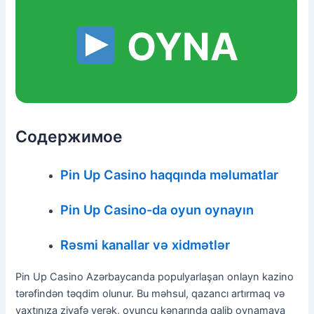
OYNA
Содержимое
Pin Up Casino haqqında məlumatlar
Pin Up Casino-da oyun oynayın
Rəsmi kanallar və xidmətlər
Pin Up Casino Azərbaycanda populyarlaşan onlayn kazino
tərəfindən təqdim olunur. Bu məhsul, qazancı artırmaq və
vaxtınıza ziyafə verək, oyunçu kənarında qalib oynamaya