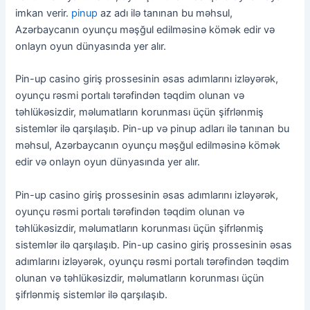
imkan verir.
pinup
az adı ilə tanınan bu məhsul,
Azərbaycanın oyunçu məşğul edilməsinə kömək edir və
onlayn oyun dünyasında yer alır.
Pin-up casino giriş prossesinin əsas adımlarını izləyərək,
oyunçu rəsmi portalı tərəfindən təqdim olunan və
təhlükəsizdir, məlumatların korunması üçün şifrlənmiş
sistemlər ilə qarşılaşıb. Pin-up və pinup adları ilə tanınan bu
məhsul, Azərbaycanın oyunçu məşğul edilməsinə kömək
edir və onlayn oyun dünyasında yer alır.
Pin-up casino giriş prossesinin əsas adımlarını izləyərək,
oyunçu rəsmi portalı tərəfindən təqdim olunan və
təhlükəsizdir, məlumatların korunması üçün şifrlənmiş
sistemlər ilə qarşılaşıb. Pin-up casino giriş prossesinin əsas
adımlarını izləyərək, oyunçu rəsmi portalı tərəfindən təqdim
olunan və təhlükəsizdir, məlumatların korunması üçün
şifrlənmiş sistemlər ilə qarşılaşıb.