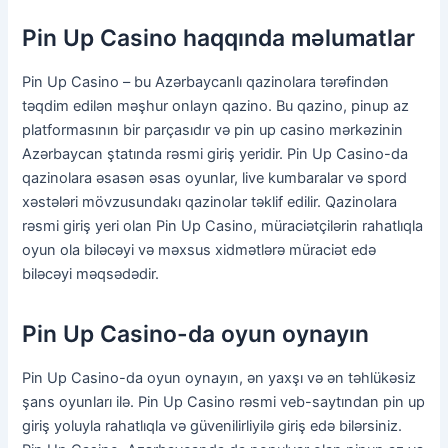
Pin Up Casino haqqında məlumatlar
Pin Up Casino – bu Azərbaycanlı qazinolara tərəfindən
təqdim edilən məşhur onlayn qazino. Bu qazino, pinup az
platformasının bir parçasıdır və pin up casino mərkəzinin
Azərbaycan ştatında rəsmi giriş yeridir. Pin Up Casino-da
qazinolara əsasən əsas oyunlar, live kumbaralar və spord
xəstələri mövzusundakı qazinolar təklif edilir. Qazinolara
rəsmi giriş yeri olan Pin Up Casino, müraciətçilərin rahatlıqla
oyun ola biləcəyi və məxsus xidmətlərə müraciət edə
biləcəyi məqsədədir.
Pin Up Casino-da oyun oynayın
Pin Up Casino-da oyun oynayın, ən yaxşı və ən təhlükəsiz
şans oyunları ilə. Pin Up Casino rəsmi veb-saytından pin up
giriş yoluyla rahatlıqla və güvenilirliyilə giriş edə bilərsiniz.