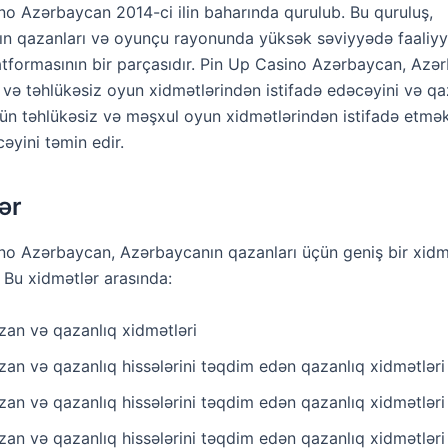
no Azərbaycan 2014-ci ilin baharında qurulub. Bu quruluş,
n qazanları və oyunçu rayonunda yüksək səviyyədə faaliyy
atformasının bir parçasıdır. Pin Up Casino Azərbaycan, Azə
 və təhlükəsiz oyun xidmətlərindən istifadə edəcəyini və qa
n təhlükəsiz və məşxul oyun xidmətlərindən istifadə etmə
cəyini təmin edir.
ər
no Azərbaycan, Azərbaycanın qazanları üçün geniş bir xid
 Bu xidmətlər arasında:
zan və qazanlıq xidmətləri
zan və qazanlıq hissələrini təqdim edən qazanlıq xidmətləri
zan və qazanlıq hissələrini təqdim edən qazanlıq xidmətləri
zan və qazanlıq hissələrini təqdim edən qazanlıq xidmətləri