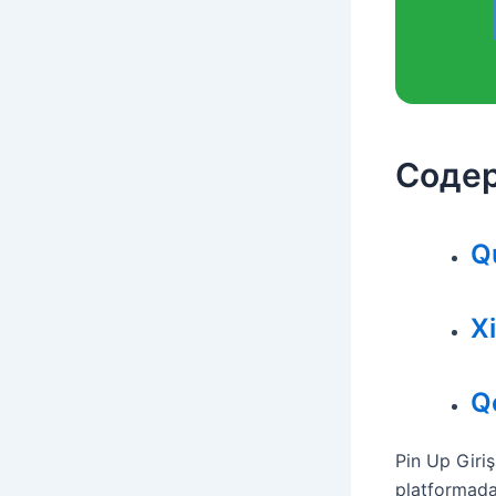
Соде
Q
X
Q
Pin Up Giri
platformada