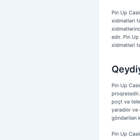
Pin Up Casi
xidmətləri 
xidmətlərin
edir. Pin U
xidmətləri t
Qeydi
Pin Up Casi
proqressdir.
poçt və tele
yaradılır və
göndərilən 
Pin Up Cas