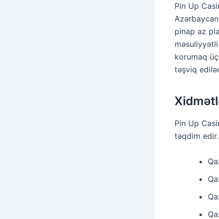
Pin Up Casi
Azərbaycanı
pinap az pl
məsuliyyətli
korumaq üçü
təşviq edilə
Xidmətl
Pin Up Casi
təqdim edir.
Qa
Qa
Qa
Qa