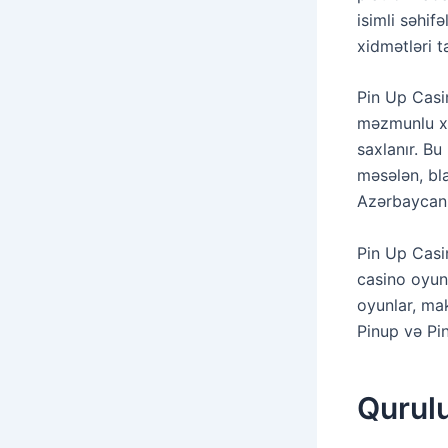
isimli səhif
xidmətləri t
Pin Up Casi
məzmunlu xid
saxlanır. Bu
məsələn, bl
Azərbaycan 
Pin Up Casi
casino oyun
oyunlar, ma
Pinup və Pi
Qurulu