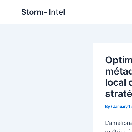
Skip
Storm- Intel
to
content
Optim
métad
local
strat
By
/
January 1
L’amélior
maîtrise f