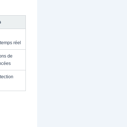
s
temps réel
ions de
ncées
tection