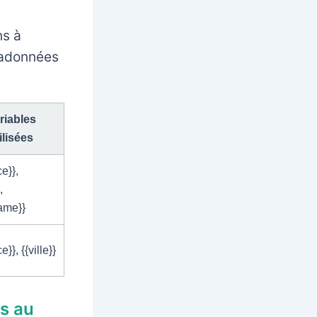
ns à
tadonnées
riables
ilisées
ce}},
,
name}}
e}}, {{ville}}
es au