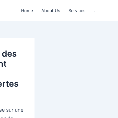
Home
About Us
Services
.
n des
nt
ertes
se sur une
ues de