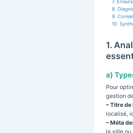
7. Erreur
8. Diagn
9. Consei
10. Synt
1. Ana
essent
a) Type
Pour optim
gestion d
– Titre de
localisé, 
– Méta de
la ville ou