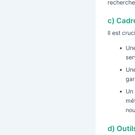
recherche
c) Cadr
Il est cru
Une
ser
Une
gar
Un 
mét
nou
d) Outil