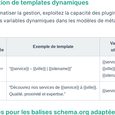
tion de templates dynamiques
atiser la gestion, exploitez la capacité des plugi
es variables dynamiques dans les modèles de mé
Va
Exemple de template
ée
ut
{{servi
e>
“{{service}} – {{ville}} | {{sitename}}”
{{ville}}
{{site
“Découvrez nos services de {{service}} à {{ville}}.
{{servic
Qualité, proximité et expertise.”
es pour les balises schema.org adapté