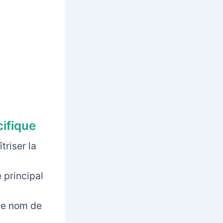
cifique
triser la
 principal
 le nom de