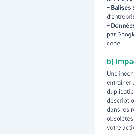
– Balises
d’entrepri
– Donnée
par Googl
code.
b) Impa
Une incoh
entraîner 
duplicatio
descripti
dans les 
obsolètes
votre acti