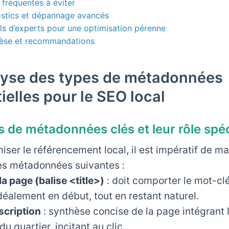
s fréquentes à éviter
ostics et dépannage avancés
ls d’experts pour une optimisation pérenne
hèse et recommandations
lyse des types de métadonnées
ielles pour le SEO local
s de métadonnées clés et leur rôle spé
iser le référencement local, il est impératif de maî
es métadonnées suivantes :
 la page (balise <title>)
: doit comporter le mot-clé
idéalement en début, tout en restant naturel.
scription
: synthèse concise de la page intégrant
 du quartier, incitant au clic.