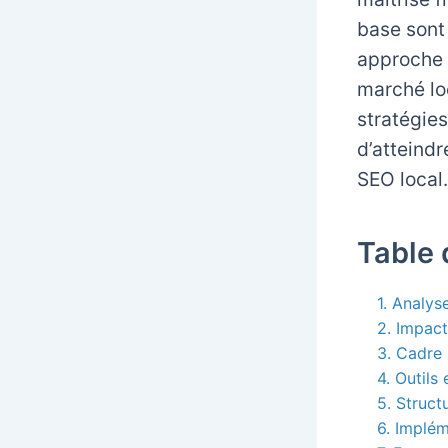
base sont
approche 
marché loc
stratégie
d’atteindr
SEO local.
Table 
1. Analys
2. Impac
3. Cadre
4. Outils
5. Struc
6. Implé