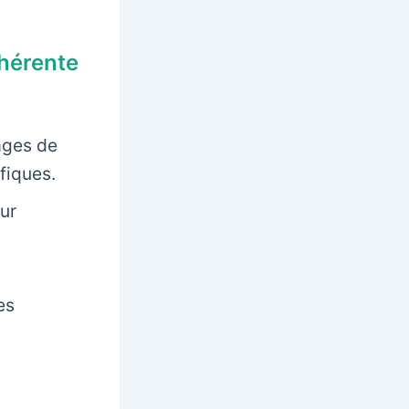
hérente
ages de
fiques.
ur
es