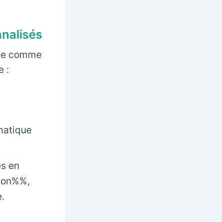
nnalisés
ste comme
 :
matique
s en
tion%%,
.