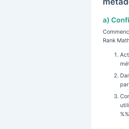
métad
a) Conf
Commencez
Rank Math
Act
mé
Dan
par
Con
uti
%%t