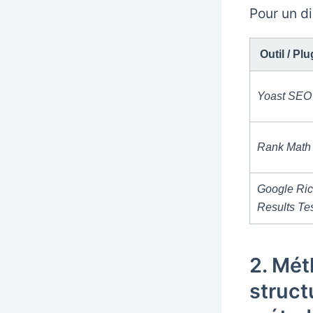
Pour un di
Outil / Plu
Yoast SEO
Rank Math
Google Ri
Results Te
2. Mét
struct