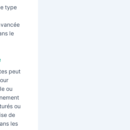
le type
 avancée
ans le
e
tes peut
pour
le ou
onnement
turés ou
ise de
dans les