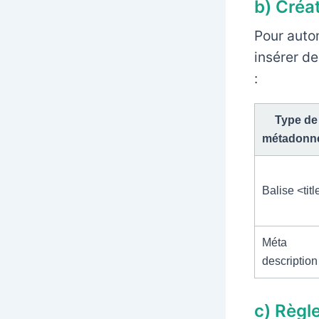
b) Créa
Pour autom
insérer d
:
Type de
métadonn
Balise <titl
Méta
description
c) Règl