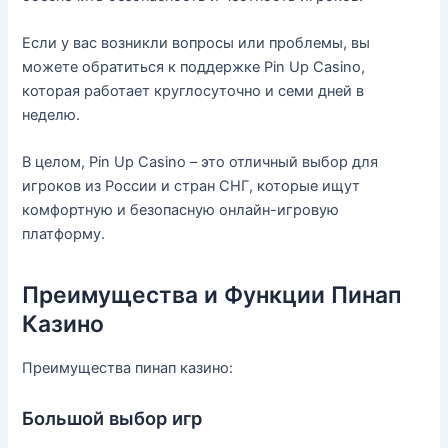
Если у вас возникли вопросы или проблемы, вы
можете обратиться к поддержке Pin Up Casino,
которая работает круглосуточно и семи дней в
неделю.
В целом, Pin Up Casino – это отличный выбор для
игроков из России и стран СНГ, которые ищут
комфортную и безопасную онлайн-игровую
платформу.
Преимущества и Функции Пинап
Казино
Преимущества пинап казино:
Большой выбор игр