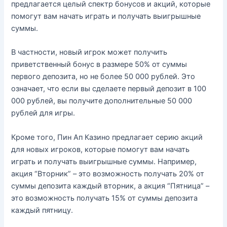
предлагается целый спектр бонусов и акций, которые
помогут вам начать играть и получать выигрышные
суммы.
В частности, новый игрок может получить
приветственный бонус в размере 50% от суммы
первого депозита, но не более 50 000 рублей. Это
означает, что если вы сделаете первый депозит в 100
000 рублей, вы получите дополнительные 50 000
рублей для игры.
Кроме того, Пин Ап Казино предлагает серию акций
для новых игроков, которые помогут вам начать
играть и получать выигрышные суммы. Например,
акция “Вторник” – это возможность получать 20% от
суммы депозита каждый вторник, а акция “Пятница” –
это возможность получать 15% от суммы депозита
каждый пятницу.