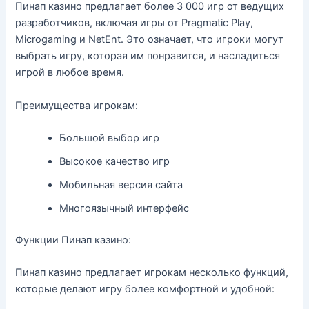
Пинап казино предлагает более 3 000 игр от ведущих
разработчиков, включая игры от Pragmatic Play,
Microgaming и NetEnt. Это означает, что игроки могут
выбрать игру, которая им понравится, и насладиться
игрой в любое время.
Преимущества игрокам:
Большой выбор игр
Высокое качество игр
Мобильная версия сайта
Многоязычный интерфейс
Функции Пинап казино:
Пинап казино предлагает игрокам несколько функций,
которые делают игру более комфортной и удобной: