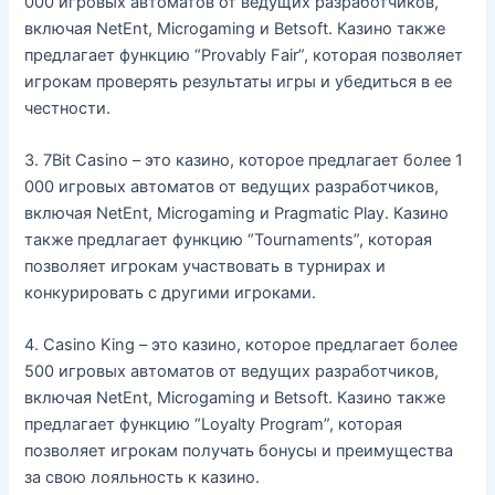
000 игровых автоматов от ведущих разработчиков,
включая NetEnt, Microgaming и Betsoft. Казино также
предлагает функцию “Provably Fair”, которая позволяет
игрокам проверять результаты игры и убедиться в ее
честности.
3. 7Bit Casino – это казино, которое предлагает более 1
000 игровых автоматов от ведущих разработчиков,
включая NetEnt, Microgaming и Pragmatic Play. Казино
также предлагает функцию “Tournaments”, которая
позволяет игрокам участвовать в турнирах и
конкурировать с другими игроками.
4. Casino King – это казино, которое предлагает более
500 игровых автоматов от ведущих разработчиков,
включая NetEnt, Microgaming и Betsoft. Казино также
предлагает функцию “Loyalty Program”, которая
позволяет игрокам получать бонусы и преимущества
за свою лояльность к казино.