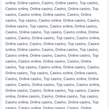
online, Online casino, Casino, Online casino, Top casino,
Casino online, Online casino, Casino, Online casino, Top
casino, Casino online, Online casino, Casino, Online
casino, Top casino, Casino online, Online casino, Casino,
Online casino, Top casino, Casino online, Online casino,
Casino, Online casino, Top casino, Casino online, Online
casino, Casino, Online casino, Top casino, Casino online,
Online casino, Casino, Online casino, Top casino, Casino
online, Online casino, Casino, Online casino, Top casino,
Casino online, Online casino, Casino, Online casino, Top
casino, Casino online, Online casino, Casino, Online
casino, Top casino, Casino online, Online casino, Casino,
Online casino, Top casino, Casino online, Online casino,
Casino, Online casino, Top casino, Casino online, Online
casino, Casino, Online casino, Top casino, Casino online,
Online casino, Casino, Online casino, Top casino, Casino
online, Online casino, Casino, Online casino, Top casino,
Casino online, Online casino, Casino, Online casino, Top
casino, Casino online, Online casino, Casino, Online