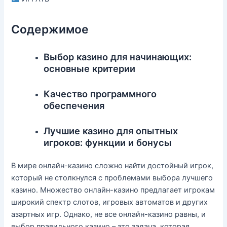
Содержимое
Выбор казино для начинающих:
основные критерии
Качество программного
обеспечения
Лучшие казино для опытных
игроков: функции и бонусы
В мире онлайн-казино сложно найти достойный игрок,
который не столкнулся с проблемами выбора лучшего
казино. Множество онлайн-казино предлагает игрокам
широкий спектр слотов, игровых автоматов и других
азартных игр. Однако, не все онлайн-казино равны, и
выбор правильного казино – это задача, которая