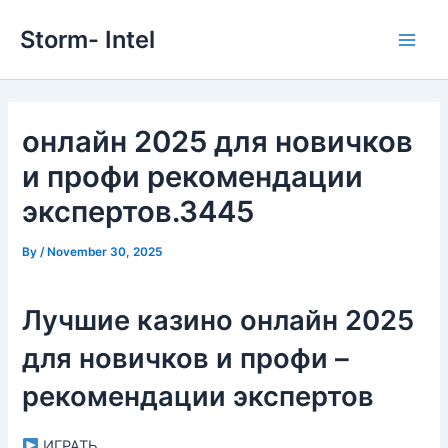
Skip
Storm- Intel
to
Main
content
Men
онлайн 2025 для новичков
и профи рекомендации
экспертов.3445
By
/
November 30, 2025
Лучшие казино онлайн 2025
для новичков и профи –
рекомендации экспертов
ИГРАТЬ