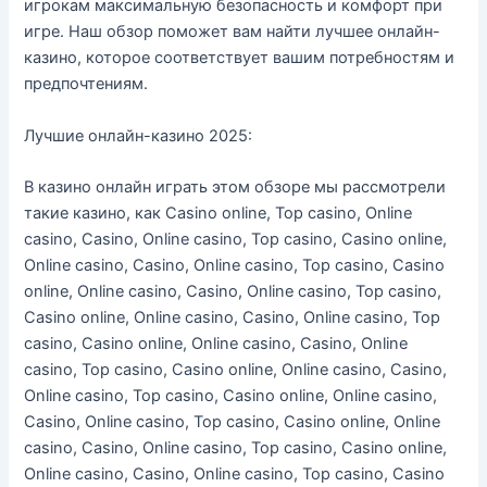
игрокам максимальную безопасность и комфорт при
игре. Наш обзор поможет вам найти лучшее онлайн-
казино, которое соответствует вашим потребностям и
предпочтениям.
Лучшие онлайн-казино 2025:
В казино онлайн играть этом обзоре мы рассмотрели
такие казино, как Casino online, Top casino, Online
casino, Casino, Online casino, Top casino, Casino online,
Online casino, Casino, Online casino, Top casino, Casino
online, Online casino, Casino, Online casino, Top casino,
Casino online, Online casino, Casino, Online casino, Top
casino, Casino online, Online casino, Casino, Online
casino, Top casino, Casino online, Online casino, Casino,
Online casino, Top casino, Casino online, Online casino,
Casino, Online casino, Top casino, Casino online, Online
casino, Casino, Online casino, Top casino, Casino online,
Online casino, Casino, Online casino, Top casino, Casino