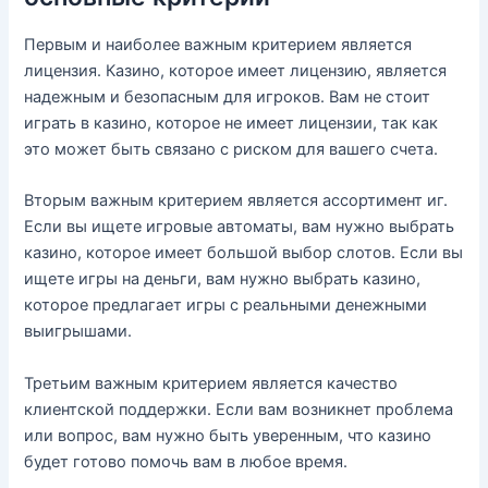
Первым и наиболее важным критерием является
лицензия. Казино, которое имеет лицензию, является
надежным и безопасным для игроков. Вам не стоит
играть в казино, которое не имеет лицензии, так как
это может быть связано с риском для вашего счета.
Вторым важным критерием является ассортимент иг.
Если вы ищете игровые автоматы, вам нужно выбрать
казино, которое имеет большой выбор слотов. Если вы
ищете игры на деньги, вам нужно выбрать казино,
которое предлагает игры с реальными денежными
выигрышами.
Третьим важным критерием является качество
клиентской поддержки. Если вам возникнет проблема
или вопрос, вам нужно быть уверенным, что казино
будет готово помочь вам в любое время.