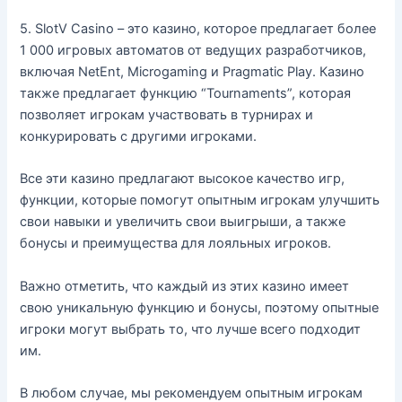
5. SlotV Casino – это казино, которое предлагает более
1 000 игровых автоматов от ведущих разработчиков,
включая NetEnt, Microgaming и Pragmatic Play. Казино
также предлагает функцию “Tournaments”, которая
позволяет игрокам участвовать в турнирах и
конкурировать с другими игроками.
Все эти казино предлагают высокое качество игр,
функции, которые помогут опытным игрокам улучшить
свои навыки и увеличить свои выигрыши, а также
бонусы и преимущества для лояльных игроков.
Важно отметить, что каждый из этих казино имеет
свою уникальную функцию и бонусы, поэтому опытные
игроки могут выбрать то, что лучше всего подходит
им.
В любом случае, мы рекомендуем опытным игрокам