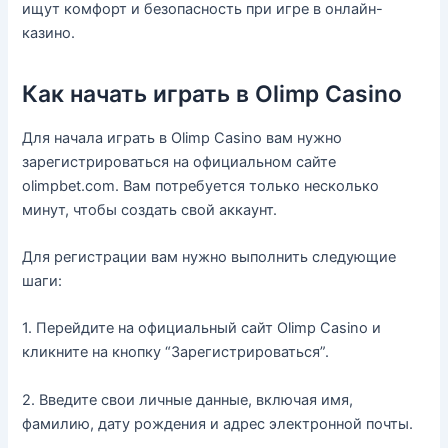
ищут комфорт и безопасность при игре в онлайн-
казино.
Как начать играть в Olimp Casino
Для начала играть в Olimp Casino вам нужно
зарегистрироваться на официальном сайте
olimpbet.com. Вам потребуется только несколько
минут, чтобы создать свой аккаунт.
Для регистрации вам нужно выполнить следующие
шаги:
1. Перейдите на официальный сайт Olimp Casino и
кликните на кнопку “Зарегистрироваться”.
2. Введите свои личные данные, включая имя,
фамилию, дату рождения и адрес электронной почты.