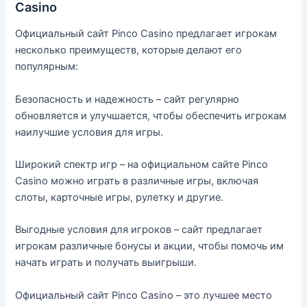
Casino
Официальный сайт Pinco Casino предлагает игрокам
несколько преимуществ, которые делают его
популярным:
Безопасность и надежность – сайт регулярно
обновляется и улучшается, чтобы обеспечить игрокам
наилучшие условия для игры.
Широкий спектр игр – на официальном сайте Pinco
Casino можно играть в различные игры, включая
слоты, карточные игры, рулетку и другие.
Выгодные условия для игроков – сайт предлагает
игрокам различные бонусы и акции, чтобы помочь им
начать играть и получать выигрыши.
Официальный сайт Pinco Casino – это лучшее место