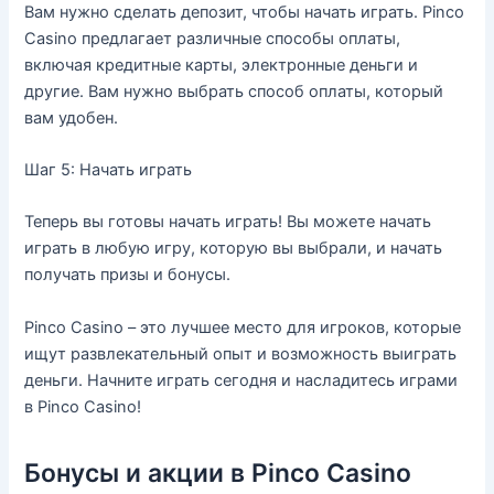
Вам нужно сделать депозит, чтобы начать играть. Pinco
Casino предлагает различные способы оплаты,
включая кредитные карты, электронные деньги и
другие. Вам нужно выбрать способ оплаты, который
вам удобен.
Шаг 5: Начать играть
Теперь вы готовы начать играть! Вы можете начать
играть в любую игру, которую вы выбрали, и начать
получать призы и бонусы.
Pinco Casino – это лучшее место для игроков, которые
ищут развлекательный опыт и возможность выиграть
деньги. Начните играть сегодня и насладитесь играми
в Pinco Casino!
Бонусы и акции в Pinco Casino