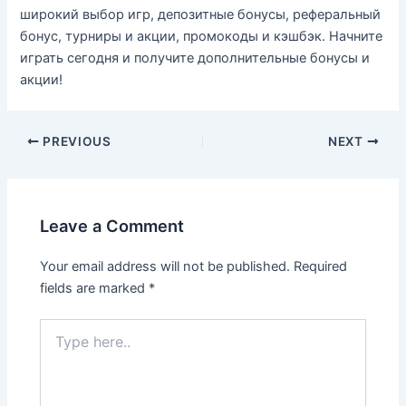
широкий выбор игр, депозитные бонусы, реферальный
бонус, турниры и акции, промокоды и кэшбэк. Начните
играть сегодня и получите дополнительные бонусы и
акции!
PREVIOUS
NEXT
Leave a Comment
Your email address will not be published.
Required
fields are marked
*
Type
here..