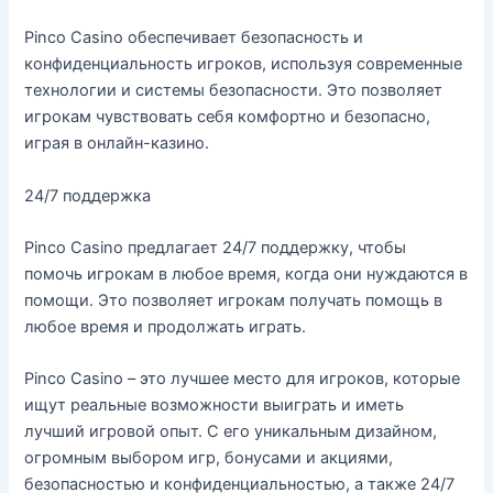
Pinco Casino обеспечивает безопасность и
конфиденциальность игроков, используя современные
технологии и системы безопасности. Это позволяет
игрокам чувствовать себя комфортно и безопасно,
играя в онлайн-казино.
24/7 поддержка
Pinco Casino предлагает 24/7 поддержку, чтобы
помочь игрокам в любое время, когда они нуждаются в
помощи. Это позволяет игрокам получать помощь в
любое время и продолжать играть.
Pinco Casino – это лучшее место для игроков, которые
ищут реальные возможности выиграть и иметь
лучший игровой опыт. С его уникальным дизайном,
огромным выбором игр, бонусами и акциями,
безопасностью и конфиденциальностью, а также 24/7