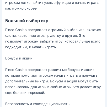
игрокам легко найти нужные функции и начать играть
как можно скорее.
Большой выбор игр
Pinco Casino предлагает огромный выбор игр, включая
слоты, карточные игры, рулетку и другие. Это
позволяет игрокам выбрать игру, которая лучше всего
подходит им, и начать играть.
Бонусы и акции
Pinco Casino предлагает различные бонусы и акции,
которые помогают игрокам начать играть и получать
дополнительные выигры. Бонусы и акции могут быть
использованы для игры в любые игры, что делает игру
еще более интересной.
Безопасность и конфиденциальность