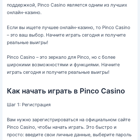
поддержкой, Pinco Casino является одним из лучших
онлайн-казино.
Если вы ищете лучшее онлайн-казино, то Pinco Casino
– это ваш выбор. Начните играть сегодня и получите
реальные выигры!
Pinco Casino – это зеркало для Pinco, но с более
широкими возможностями и функциями. Начните
играть сегодня и получите реальные выигры!
Как начать играть в Pinco Casino
Шаг 1: Регистрация
Вам нужно зарегистрироваться на официальном сайте
Pinco Casino, чтобы начать играть. Это быстро и
просто: введите свои личные данные, выберите пароль