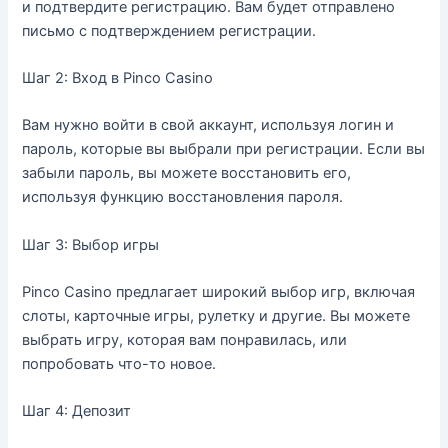
и подтвердите регистрацию. Вам будет отправлено
письмо с подтверждением регистрации.
Шаг 2: Вход в Pinco Casino
Вам нужно войти в свой аккаунт, используя логин и
пароль, которые вы выбрали при регистрации. Если вы
забыли пароль, вы можете восстановить его,
используя функцию восстановления пароля.
Шаг 3: Выбор игры
Pinco Casino предлагает широкий выбор игр, включая
слоты, карточные игры, рулетку и другие. Вы можете
выбрать игру, которая вам понравилась, или
попробовать что-то новое.
Шаг 4: Депозит