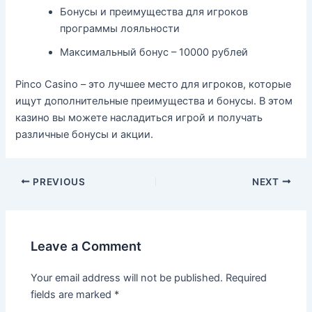
Бонусы и преимущества для игроков
программы лояльности
Максимальный бонус – 10000 рублей
Pinco Casino – это лучшее место для игроков, которые
ищут дополнительные преимущества и бонусы. В этом
казино вы можете насладиться игрой и получать
различные бонусы и акции.
PREVIOUS
NEXT
Leave a Comment
Your email address will not be published.
Required
fields are marked
*