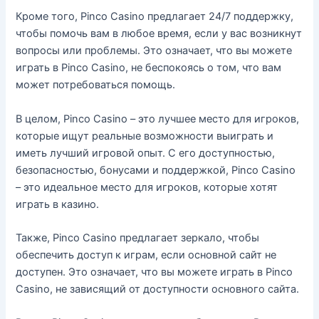
Кроме того, Pinco Casino предлагает 24/7 поддержку,
чтобы помочь вам в любое время, если у вас возникнут
вопросы или проблемы. Это означает, что вы можете
играть в Pinco Casino, не беспокоясь о том, что вам
может потребоваться помощь.
В целом, Pinco Casino – это лучшее место для игроков,
которые ищут реальные возможности выиграть и
иметь лучший игровой опыт. С его доступностью,
безопасностью, бонусами и поддержкой, Pinco Casino
– это идеальное место для игроков, которые хотят
играть в казино.
Также, Pinco Casino предлагает зеркало, чтобы
обеспечить доступ к играм, если основной сайт не
доступен. Это означает, что вы можете играть в Pinco
Casino, не зависящий от доступности основного сайта.