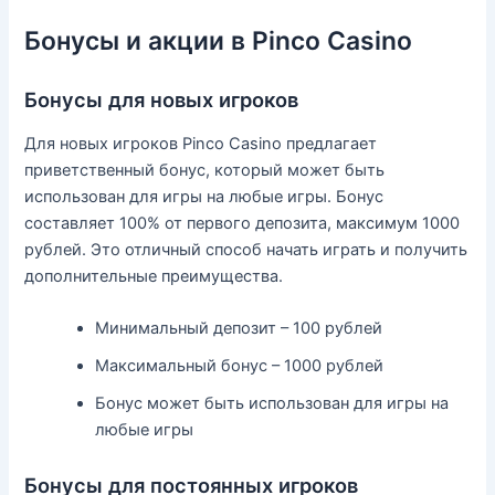
Бонусы и акции в Pinco Casino
Бонусы для новых игроков
Для новых игроков Pinco Casino предлагает
приветственный бонус, который может быть
использован для игры на любые игры. Бонус
составляет 100% от первого депозита, максимум 1000
рублей. Это отличный способ начать играть и получить
дополнительные преимущества.
Минимальный депозит – 100 рублей
Максимальный бонус – 1000 рублей
Бонус может быть использован для игры на
любые игры
Бонусы для постоянных игроков