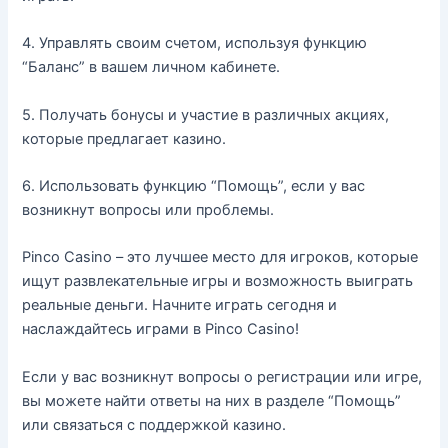
4. Управлять своим счетом, используя функцию
“Баланс” в вашем личном кабинете.
5. Получать бонусы и участие в различных акциях,
которые предлагает казино.
6. Использовать функцию “Помощь”, если у вас
возникнут вопросы или проблемы.
Pinco Casino – это лучшее место для игроков, которые
ищут развлекательные игры и возможность выиграть
реальные деньги. Начните играть сегодня и
наслаждайтесь играми в Pinco Casino!
Если у вас возникнут вопросы о регистрации или игре,
вы можете найти ответы на них в разделе “Помощь”
или связаться с поддержкой казино.