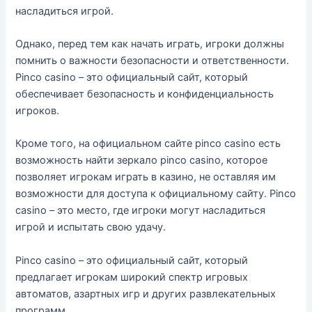
насладиться игрой.
Однако, перед тем как начать играть, игроки должны
помнить о важности безопасности и ответственности.
Pinco casino – это официальный сайт, который
обеспечивает безопасность и конфиденциальность
игроков.
Кроме того, на официальном сайте pinco casino есть
возможность найти зеркало pinco casino, которое
позволяет игрокам играть в казино, не оставляя им
возможности для доступа к официальному сайту. Pinco
casino – это место, где игроки могут насладиться
игрой и испытать свою удачу.
Pinco casino – это официальный сайт, который
предлагает игрокам широкий спектр игровых
автоматов, азартных игр и других развлекательных
программ.