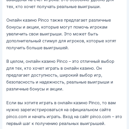
тех, кто хочет получать реальные выигрыши.
Онлайн казино Pinco также предлагает различные
бонусы и акции, которые могут помочь игрокам
увеличить свои выигрыши. Это может быть
дополнительный стимул для игроков, которые хотят
получить больше выигрышей.
В целом, онлайн казино Pinco – это отличный выбор
для тех, кто хочет играть в онлайн казино. Он
предлагает доступность, широкий выбор игр,
безопасность и надежность, реальные выигрыши и
различные бонусы и акции.
Если вы хотите играть в онлайн казино Pinco, то вам
нужно зарегистрироваться на официальном сайте
pinco.com и начать играть. Вход на сайт pinco.com – это
первый шаг к получению реальных выигрышей.