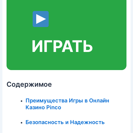
ИГРАТЬ
Содержимое
Преимущества Игры в Онлайн
Казино Pinco
Безопасность и Надежность