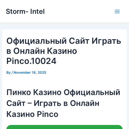
Skip
Storm- Intel
to
Main
content
Men
Официальный Сайт Играть
в Онлайн Казино
Pinco.10024
By
/
November 18, 2025
Пинко Казино Официальный
Сайт – Играть в Онлайн
Казино Pinco