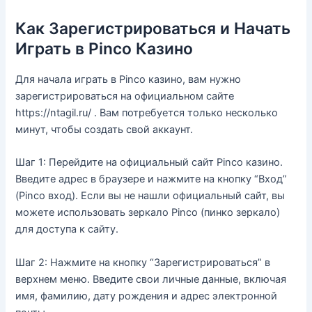
Как Зарегистрироваться и Начать
Играть в Pinco Казино
Для начала играть в Pinco казино, вам нужно
зарегистрироваться на официальном сайте
https://ntagil.ru/ . Вам потребуется только несколько
минут, чтобы создать свой аккаунт.
Шаг 1: Перейдите на официальный сайт Pinco казино.
Введите адрес в браузере и нажмите на кнопку “Вход”
(Pinco вход). Если вы не нашли официальный сайт, вы
можете использовать зеркало Pinco (пинко зеркало)
для доступа к сайту.
Шаг 2: Нажмите на кнопку “Зарегистрироваться” в
верхнем меню. Введите свои личные данные, включая
имя, фамилию, дату рождения и адрес электронной