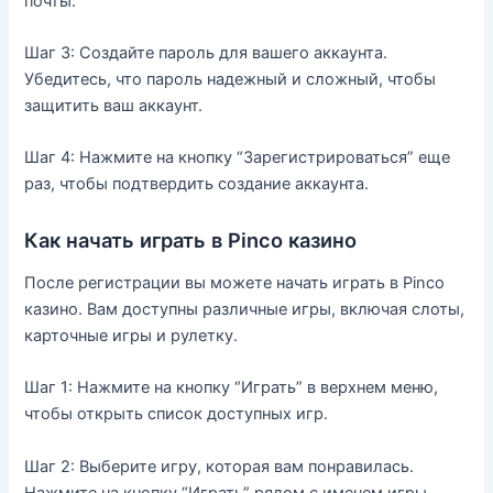
почты.
Шаг 3: Создайте пароль для вашего аккаунта.
Убедитесь, что пароль надежный и сложный, чтобы
защитить ваш аккаунт.
Шаг 4: Нажмите на кнопку “Зарегистрироваться” еще
раз, чтобы подтвердить создание аккаунта.
Как начать играть в Pinco казино
После регистрации вы можете начать играть в Pinco
казино. Вам доступны различные игры, включая слоты,
карточные игры и рулетку.
Шаг 1: Нажмите на кнопку “Играть” в верхнем меню,
чтобы открыть список доступных игр.
Шаг 2: Выберите игру, которая вам понравилась.
Нажмите на кнопку “Играть” рядом с именем игры,