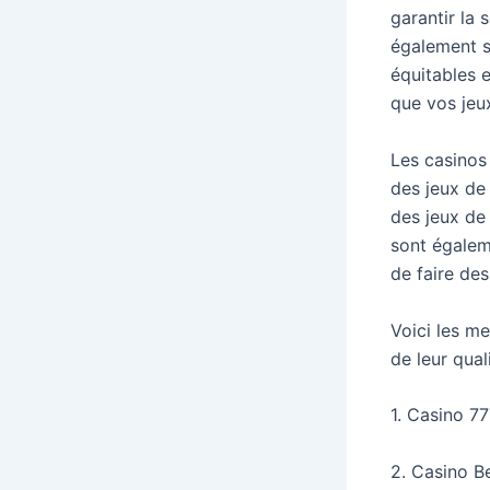
garantir la 
également s
équitables e
que vos jeux
Les casinos 
des jeux de
des jeux de 
sont égalem
de faire des
Voici les me
de leur quali
1. Casino 7
2. Casino B