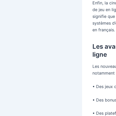
Enfin, la ci
de jeu en li
signifie que
systèmes d’e
en français.
Les ava
ligne
Les nouveau
notamment 
• Des jeux 
• Des bonus
• Des platef