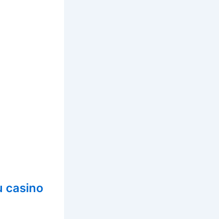
u casino