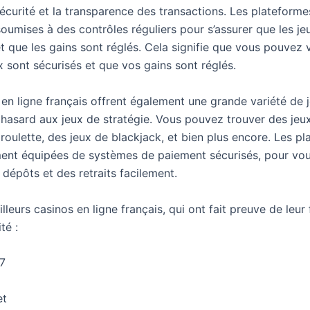
sécurité et la transparence des transactions. Les plateforme
oumises à des contrôles réguliers pour s’assurer que les je
t que les gains sont réglés. Cela signifie que vous pouvez 
 sont sécurisés et que vos gains sont réglés.
en ligne français offrent également une grande variété de j
 hasard aux jeux de stratégie. Vous pouvez trouver des jeu
roulette, des jeux de blackjack, et bien plus encore. Les p
ent équipées de systèmes de paiement sécurisés, pour vo
 dépôts et des retraits facilement.
illeurs casinos en ligne français, qui ont fait preuve de leur f
té :
77
et