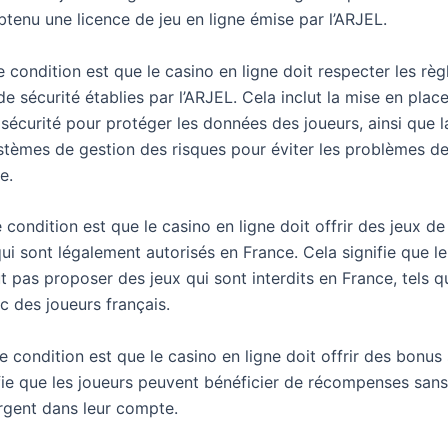
btenu une licence de jeu en ligne émise par l’ARJEL.
condition est que le casino en ligne doit respecter les règ
e sécurité établies par l’ARJEL. Cela inclut la mise en plac
sécurité pour protéger les données des joueurs, ainsi que l
stèmes de gestion des risques pour éviter les problèmes de
e.
 condition est que le casino en ligne doit offrir des jeux de
ui sont légalement autorisés en France. Cela signifie que l
t pas proposer des jeux qui sont interdits en France, tels q
c des joueurs français.
 condition est que le casino en ligne doit offrir des bonus
ifie que les joueurs peuvent bénéficier de récompenses sans
rgent dans leur compte.