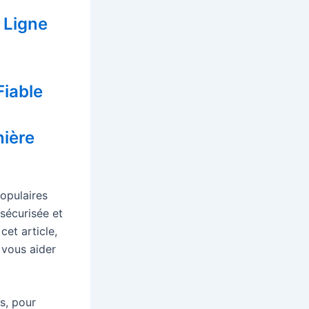
 Ligne
Fiable
nière
opulaires
sécurisée et
et article,
 vous aider
s, pour