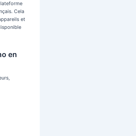
 plateforme
ançais. Cela
appareils et
disponible
no en
eurs,