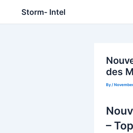
Skip
Storm- Intel
to
content
Nouve
des M
By
/
November
Nouv
– Top