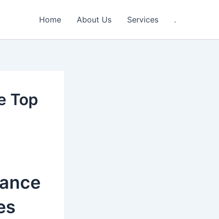
Home
About Us
Services
.
e Top
rance
es