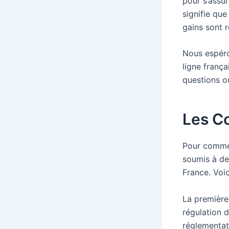
pour s’assur
signifie qu
gains sont r
Nous espéron
ligne franç
questions o
Les Co
Pour commen
soumis à de
France. Voic
La première 
régulation d
réglementati