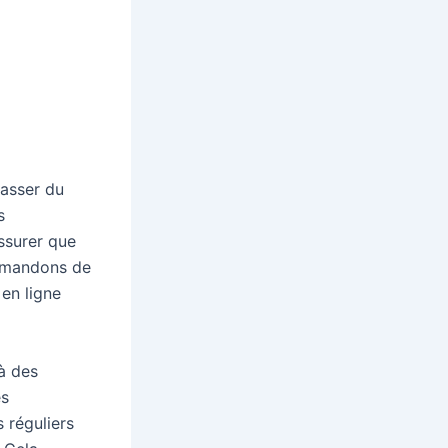
passer du
s
assurer que
ommandons de
 en ligne
 à des
es
 réguliers