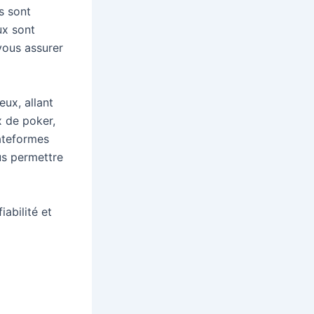
s sont
ux sont
vous assurer
eux, allant
x de poker,
lateformes
us permettre
iabilité et