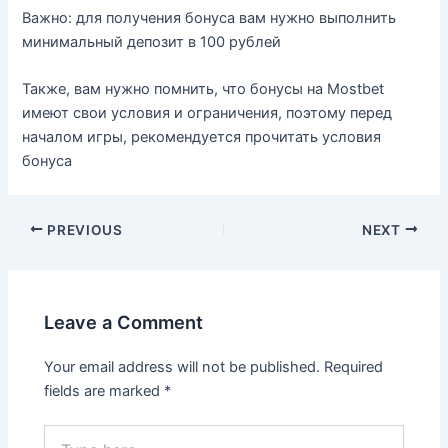
Важно: для получения бонуса вам нужно выполнить
минимальный депозит в 100 рублей
Также, вам нужно помнить, что бонусы на Mostbet
имеют свои условия и ограничения, поэтому перед
началом игры, рекомендуется прочитать условия
бонуса
PREVIOUS
NEXT
Leave a Comment
Your email address will not be published.
Required
fields are marked
*
Type