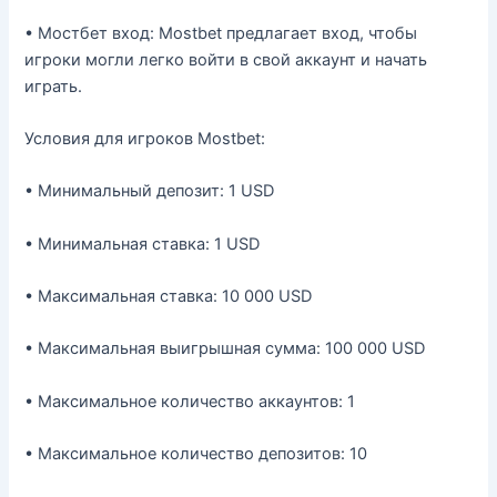
• Мостбет вход: Mostbet предлагает вход, чтобы
игроки могли легко войти в свой аккаунт и начать
играть.
Условия для игроков Mostbet:
• Минимальный депозит: 1 USD
• Минимальная ставка: 1 USD
• Максимальная ставка: 10 000 USD
• Максимальная выигрышная сумма: 100 000 USD
• Максимальное количество аккаунтов: 1
• Максимальное количество депозитов: 10