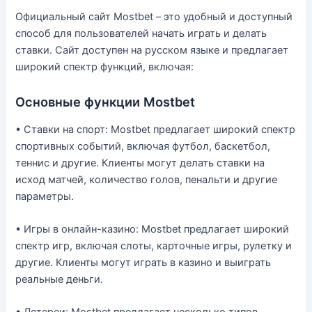
Официальный сайт Mostbet – это удобный и доступный
способ для пользователей начать играть и делать
ставки. Сайт доступен на русском языке и предлагает
широкий спектр функций, включая:
Основные функции Mostbet
• Ставки на спорт: Mostbet предлагает широкий спектр
спортивных событий, включая футбол, баскетбол,
теннис и другие. Клиенты могут делать ставки на
исход матчей, количество голов, пенальти и другие
параметры.
• Игры в онлайн-казино: Mostbet предлагает широкий
спектр игр, включая слоты, карточные игры, рулетку и
другие. Клиенты могут играть в казино и выиграть
реальные деньги.