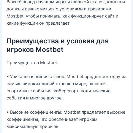
Важно! перед началом игры и сделкой ставок, клиенты
должны ознакомиться с условиями и правилами
Mostbet, чтобы понимать, как функционирует сайт и
какие функции он предлагает.
Преимущества и условия для
игроков Mostbet
Преимущества Mostbet:
• Уникальная линия ставок: Mostbet предлагает одну из
самых широких линий ставок в мире, включая
спортивные события, киберспорт, политические
события и многое другое.
• Высокие коэффициенты: Mostbet предлагает высокие
коэффициенты, что обеспечивает игрокам
максимальную прибыль.