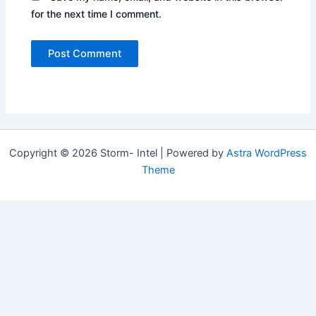
for the next time I comment.
Copyright © 2026 Storm- Intel | Powered by
Astra WordPress
Theme