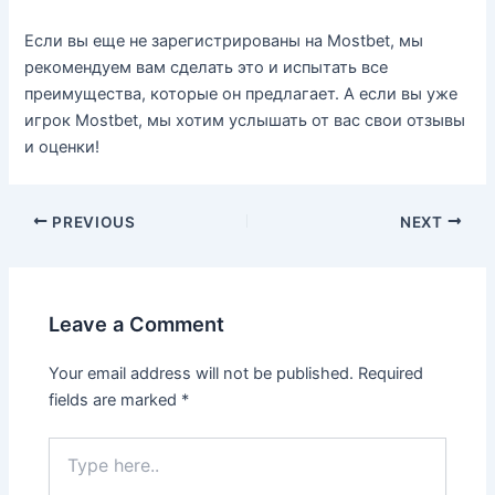
Если вы еще не зарегистрированы на Mostbet, мы
рекомендуем вам сделать это и испытать все
преимущества, которые он предлагает. А если вы уже
игрок Mostbet, мы хотим услышать от вас свои отзывы
и оценки!
PREVIOUS
NEXT
Leave a Comment
Your email address will not be published.
Required
fields are marked
*
Type
here..