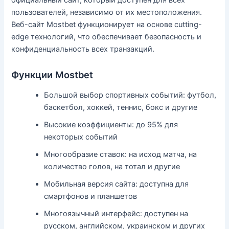
официальный сайт, который доступен для всех
пользователей, независимо от их местоположения.
Веб-сайт Mostbet функционирует на основе cutting-
edge технологий, что обеспечивает безопасность и
конфиденциальность всех транзакций.
Функции Mostbet
Большой выбор спортивных событий: футбол,
баскетбол, хоккей, теннис, бокс и другие
Высокие коэффициенты: до 95% для
некоторых событий
Многообразие ставок: на исход матча, на
количество голов, на тотал и другие
Мобильная версия сайта: доступна для
смартфонов и планшетов
Многоязычный интерфейс: доступен на
русском, английском, украинском и других