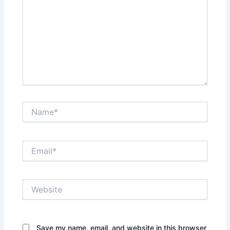
Name*
Email*
Website
Save my name, email, and website in this browser