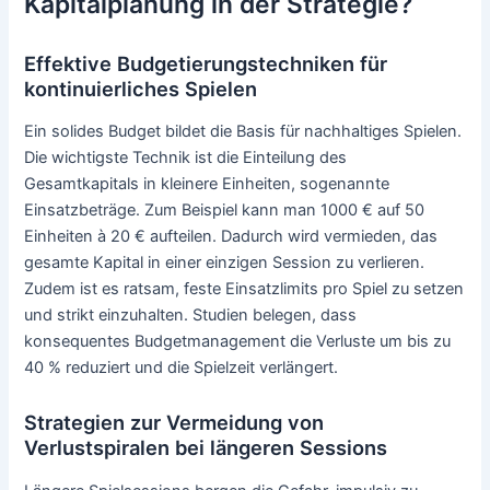
Kapitalplanung in der Strategie?
Effektive Budgetierungstechniken für
kontinuierliches Spielen
Ein solides Budget bildet die Basis für nachhaltiges Spielen.
Die wichtigste Technik ist die Einteilung des
Gesamtkapitals in kleinere Einheiten, sogenannte
Einsatzbeträge. Zum Beispiel kann man 1000 € auf 50
Einheiten à 20 € aufteilen. Dadurch wird vermieden, das
gesamte Kapital in einer einzigen Session zu verlieren.
Zudem ist es ratsam, feste Einsatzlimits pro Spiel zu setzen
und strikt einzuhalten. Studien belegen, dass
konsequentes Budgetmanagement die Verluste um bis zu
40 % reduziert und die Spielzeit verlängert.
Strategien zur Vermeidung von
Verlustspiralen bei längeren Sessions