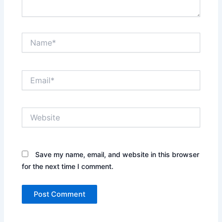
Name*
Email*
Website
Save my name, email, and website in this browser
for the next time I comment.