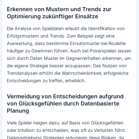
Erkennen von Mustern und Trends zur
Optimierung zukünftiger Einsätze
Die Analyse von Spieldaten erlaubt die Identifikation von
Erfolgsmustern und Trends. Zum Beispiel zeigt eine
Auswertung, dass bestimmte Einsatzmuster bei Roulette
häufiger zu Gewinnen führen. Auch bei Pokerspielen lassen
sich durch Daten Muster im Gegnerverhalten erkennen, um
die eigene Strategie besser anzupassen. Das Nutzen von
Trendanalysen erhöht die Wahrscheinlichkeit, erfolgreiche
Entscheidungen zu treffen, erheblich.
Vermeidung von Entscheidungen aufgrund
von Glücksgefühlen durch Datenbasierte
Planung
Viele Spieler neigen dazu, auf Basis von Glücksgefühlen
oder Intuition zu entscheiden, was oft zu Verlusten führt.
Datengetriebene Strategien reduzieren diese Risiken, da