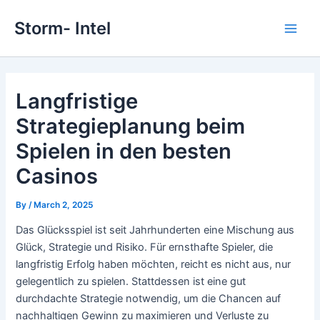
Skip
Storm- Intel
to
Main
content
Men
Langfristige
Strategieplanung beim
Spielen in den besten
Casinos
By
/
March 2, 2025
Das Glücksspiel ist seit Jahrhunderten eine Mischung aus
Glück, Strategie und Risiko. Für ernsthafte Spieler, die
langfristig Erfolg haben möchten, reicht es nicht aus, nur
gelegentlich zu spielen. Stattdessen ist eine gut
durchdachte Strategie notwendig, um die Chancen auf
nachhaltigen Gewinn zu maximieren und Verluste zu