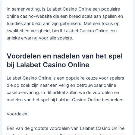
In samenvatting, is Lalabet Casino Online een populaire
online casino-website die een breed scala aan spellen en
functies aanbiedt aan zijn gebruikers. Met een focus op
kwaliteit en veiligheid, biedt Lalabet Casino Online een
unieke ervaring voor alle spelers.
Voordelen en nadelen van het spel
bij Lalabet Casino Online
Lalabet Casino Online is een populaire keuze voor spelers
die op zoek zijn naar een veilig en betrouwbaar online
casino-ervaring. In dit artikel zullen we de voordelen en
nadelen van het spel bij Lalabet Casino Online bespreken.
Voordelen:
Een van de grootste voordelen van Lalabet Casino Online