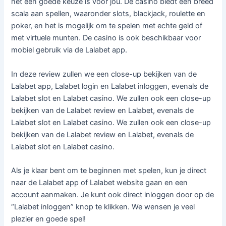
het een goede keuze is voor jou. De casino biedt een breed
scala aan spellen, waaronder slots, blackjack, roulette en
poker, en het is mogelijk om te spelen met echte geld of
met virtuele munten. De casino is ook beschikbaar voor
mobiel gebruik via de Lalabet app.
In deze review zullen we een close-up bekijken van de
Lalabet app, Lalabet login en Lalabet inloggen, evenals de
Lalabet slot en Lalabet casino. We zullen ook een close-up
bekijken van de Lalabet review en Lalabet, evenals de
Lalabet slot en Lalabet casino. We zullen ook een close-up
bekijken van de Lalabet review en Lalabet, evenals de
Lalabet slot en Lalabet casino.
Als je klaar bent om te beginnen met spelen, kun je direct
naar de Lalabet app of Lalabet website gaan en een
account aanmaken. Je kunt ook direct inloggen door op de
“Lalabet inloggen” knop te klikken. We wensen je veel
plezier en goede spel!