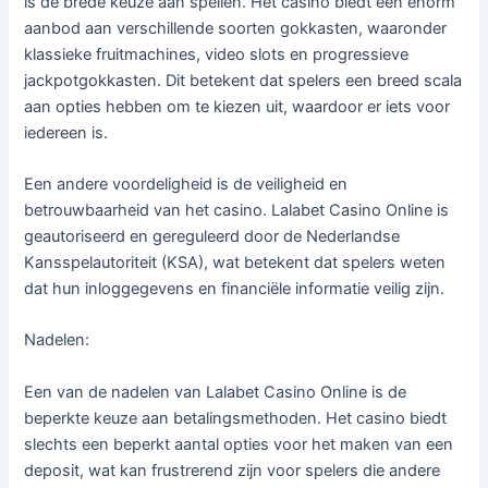
is de brede keuze aan spellen. Het casino biedt een enorm
aanbod aan verschillende soorten gokkasten, waaronder
klassieke fruitmachines, video slots en progressieve
jackpotgokkasten. Dit betekent dat spelers een breed scala
aan opties hebben om te kiezen uit, waardoor er iets voor
iedereen is.
Een andere voordeligheid is de veiligheid en
betrouwbaarheid van het casino. Lalabet Casino Online is
geautoriseerd en gereguleerd door de Nederlandse
Kansspelautoriteit (KSA), wat betekent dat spelers weten
dat hun inloggegevens en financiële informatie veilig zijn.
Nadelen:
Een van de nadelen van Lalabet Casino Online is de
beperkte keuze aan betalingsmethoden. Het casino biedt
slechts een beperkt aantal opties voor het maken van een
deposit, wat kan frustrerend zijn voor spelers die andere