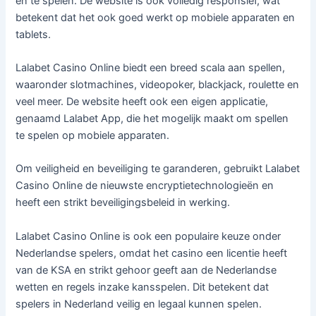
en te spelen. De website is ook volledig responsief, wat
betekent dat het ook goed werkt op mobiele apparaten en
tablets.
Lalabet Casino Online biedt een breed scala aan spellen,
waaronder slotmachines, videopoker, blackjack, roulette en
veel meer. De website heeft ook een eigen applicatie,
genaamd Lalabet App, die het mogelijk maakt om spellen
te spelen op mobiele apparaten.
Om veiligheid en beveiliging te garanderen, gebruikt Lalabet
Casino Online de nieuwste encryptietechnologieën en
heeft een strikt beveiligingsbeleid in werking.
Lalabet Casino Online is ook een populaire keuze onder
Nederlandse spelers, omdat het casino een licentie heeft
van de KSA en strikt gehoor geeft aan de Nederlandse
wetten en regels inzake kansspelen. Dit betekent dat
spelers in Nederland veilig en legaal kunnen spelen.