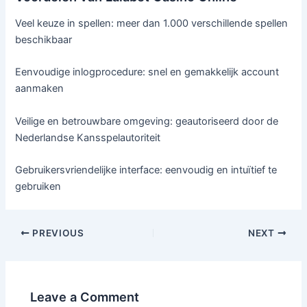
Veel keuze in spellen: meer dan 1.000 verschillende spellen
beschikbaar
Eenvoudige inlogprocedure: snel en gemakkelijk account
aanmaken
Veilige en betrouwbare omgeving: geautoriseerd door de
Nederlandse Kansspelautoriteit
Gebruikersvriendelijke interface: eenvoudig en intuïtief te
gebruiken
PREVIOUS
NEXT
Leave a Comment