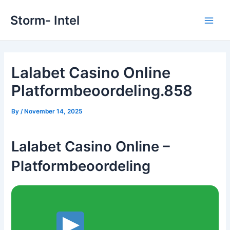
Skip
Storm- Intel
to
Main
content
Men
Lalabet Casino Online
Platformbeoordeling.858
By
/
November 14, 2025
Lalabet Casino Online –
Platformbeoordeling