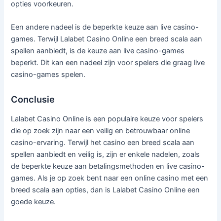
opties voorkeuren.
Een andere nadeel is de beperkte keuze aan live casino-
games. Terwijl Lalabet Casino Online een breed scala aan
spellen aanbiedt, is de keuze aan live casino-games
beperkt. Dit kan een nadeel zijn voor spelers die graag live
casino-games spelen.
Conclusie
Lalabet Casino Online is een populaire keuze voor spelers
die op zoek zijn naar een veilig en betrouwbaar online
casino-ervaring. Terwijl het casino een breed scala aan
spellen aanbiedt en veilig is, zijn er enkele nadelen, zoals
de beperkte keuze aan betalingsmethoden en live casino-
games. Als je op zoek bent naar een online casino met een
breed scala aan opties, dan is Lalabet Casino Online een
goede keuze.