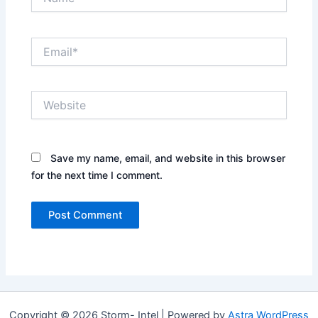
Email*
Website
Save my name, email, and website in this browser
for the next time I comment.
Copyright © 2026 Storm- Intel | Powered by
Astra WordPress