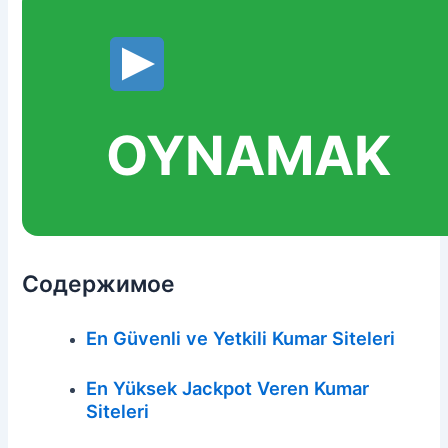
OYNAMAK
Содержимое
En Güvenli ve Yetkili Kumar Siteleri
En Yüksek Jackpot Veren Kumar
Siteleri