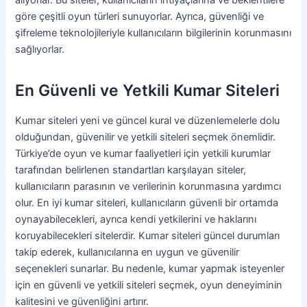
alıyorlar. Bu siteler, kullanıcıların ihtiyaçlarına ve beklentilere
göre çeşitli oyun türleri sunuyorlar. Ayrıca, güvenliği ve
şifreleme teknolojileriyle kullanıcıların bilgilerinin korunmasını
sağlıyorlar.
En Güvenli ve Yetkili Kumar Siteleri
Kumar siteleri yeni ve güncel kural ve düzenlemelerle dolu
olduğundan, güvenilir ve yetkili siteleri seçmek önemlidir.
Türkiye’de oyun ve kumar faaliyetleri için yetkili kurumlar
tarafından belirlenen standartları karşılayan siteler,
kullanıcıların parasının ve verilerinin korunmasına yardımcı
olur. En iyi kumar siteleri, kullanıcıların güvenli bir ortamda
oynayabilecekleri, ayrıca kendi yetkilerini ve haklarını
koruyabilecekleri sitelerdir. Kumar siteleri güncel durumları
takip ederek, kullanıcılarına en uygun ve güvenilir
seçenekleri sunarlar. Bu nedenle, kumar yapmak isteyenler
için en güvenli ve yetkili siteleri seçmek, oyun deneyiminin
kalitesini ve güvenliğini artırır.