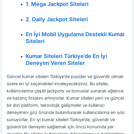
1. Mega Jackpot Siteleri
2. Daily Jackpot Siteleri
En İyi Mobil Uygulama Destekli Kumar
Siteleri
Kumar Siteleri Türkiye’de En İyi
Deneyim Veren Siteler
Güncel kumar siteleri Türkiye’de popüler ve güvenilir olmak
üzere en iyi seçenekleri inceleyeceksiniz. Bu siteler,
kullanıcılarına çeşitli jackpots ve bonuslar sunarak eğlence
ve kazanç fırsatını artırıyorlar. Kumar siteleri yeni ve güncel
bir dizi platform, teknolojik gelişmeler ve kullanıcı
deneyimini göz önünde bulundurarak kullanıcılarına en iyisi
sunuyorlar. En iyi kumar siteleri Türkiye’de, güvenilir ve
güvenli bir deneyim sağlamak için öncü konumda yer