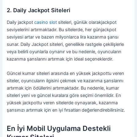
2. Daily Jackpot Siteleri
Daily jackpot
casino slot
siteleri, günlük olarakjackpot
seviyelerini artırmaktadır. Bu sitelerde, her günjackpot
seviyesi artar ve bazen milyonlarca lira kazanma şansı
sunar. Daily Jackpot siteleri, genellikle rastgele çekilişlerle
veya belirli oyunlarla oynanır ve bu nedenle, oyuncuların
kazanma şanslarını artırmak için ideal seçeneklerdir.
Güncel kumar siteleri arasında en yüksek jackpottu veren
siteler, oyuncuların ilgisini çekmek ve kazanma şanslarını
artırmak için ödüllerini artırmaktadır. Bu nedenle, kumar
siteleri yeni ve güncel kuralara göre seçimi önemlidir. En
yüksek jackpottu veren sitelerde oynayarak, kazanma
şansınızı artırmak için en iyi fırsatları değerlendirebilirsiniz.
En İyi Mobil Uygulama Destekli