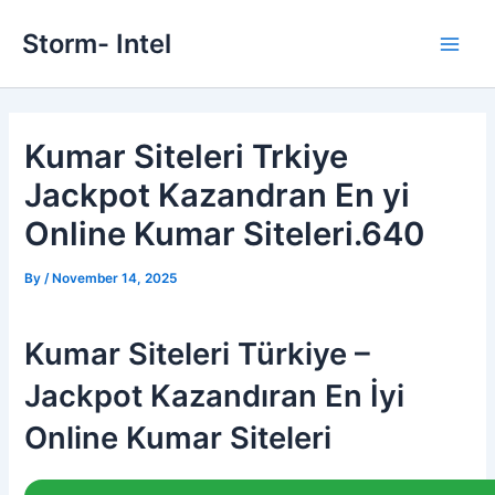
Skip
Storm- Intel
to
Main
content
Men
Kumar Siteleri Trkiye
Jackpot Kazandran En yi
Online Kumar Siteleri.640
By
/
November 14, 2025
Kumar Siteleri Türkiye –
Jackpot Kazandıran En İyi
Online Kumar Siteleri