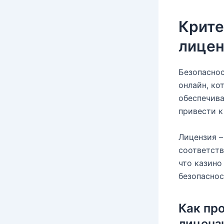
Крите
лицен
Безопаснос
онлайн, ко
обеспечива
привести к
Лицензия –
соответств
что казино
безопаснос
Как про
лиценз