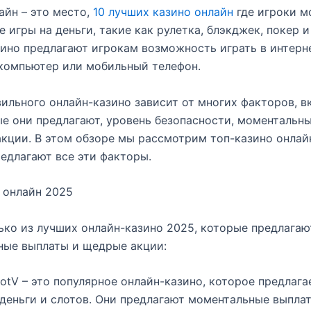
айн – это место,
10 лучших казино онлайн
где игроки м
е игры на деньги, такие как рулетка, блэкджек, покер и
ино предлагают игрокам возможность играть в интерн
компьютер или мобильный телефон.
ильного онлайн-казино зависит от многих факторов, в
ые они предлагают, уровень безопасности, моментальн
кции. В этом обзоре мы рассмотрим топ-казино онлай
едлагают все эти факторы.
 онлайн 2025
ько из лучших онлайн-казино 2025, которые предлагаю
ные выплаты и щедрые акции:
SlotV – это популярное онлайн-казино, которое предлага
 деньги и слотов. Они предлагают моментальные выпла