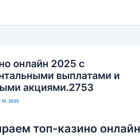
но онлайн 2025 с
нтальными выплатами и
ыми акциями.2753
 10, 2025
раем топ-казино онлай