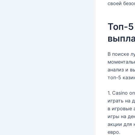
своей безо
Топ-5
выпла
В поиске л
моментальн
анализ и в
топ-5 кази
1. Casino o
играть на 
в игровые а
игры на ден
акции для 
евро.