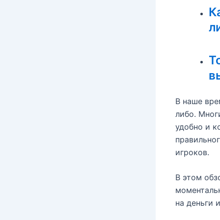
К
л
Т
в
В наше вре
либо. Мног
удобно и к
правильно
игроков.
В этом обз
моменталь
на деньги 