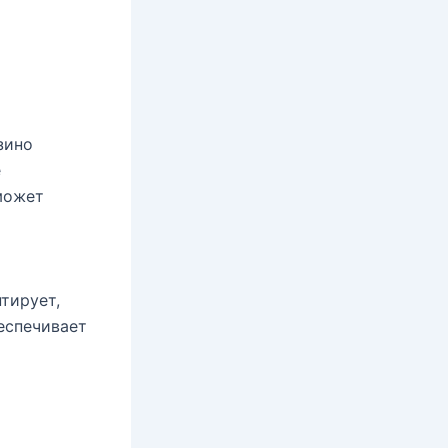
зино
е
 может
тирует,
беспечивает