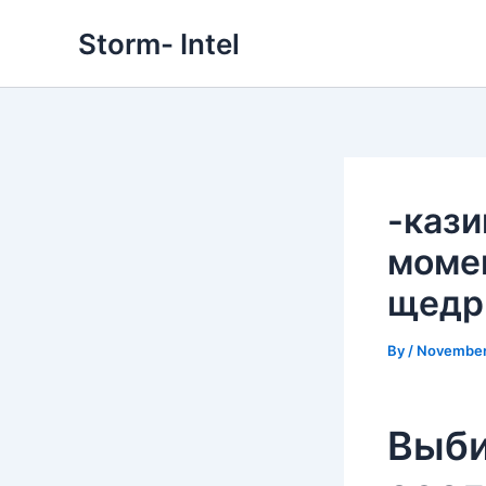
Skip
Storm- Intel
to
content
-кази
моме
щедр
By
/
November
Выби