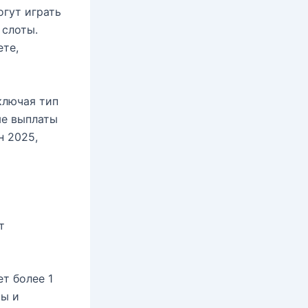
огут играть
 слоты.
ете,
ключая тип
ые выплаты
н 2025,
т
ет более 1
ты и