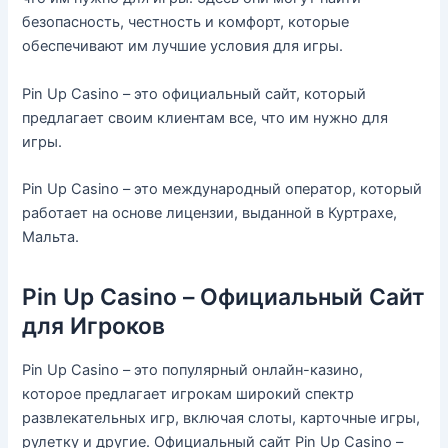
безопасность, честность и комфорт, которые
обеспечивают им лучшие условия для игры.
Pin Up Casino – это официальный сайт, который
предлагает своим клиентам все, что им нужно для
игры.
Pin Up Casino – это международный оператор, который
работает на основе лицензии, выданной в Куртрахе,
Мальта.
Pin Up Casino – Официальный Сайт
для Игроков
Pin Up Casino – это популярный онлайн-казино,
которое предлагает игрокам широкий спектр
развлекательных игр, включая слоты, карточные игры,
рулетку и другие. Официальный сайт Pin Up Casino –