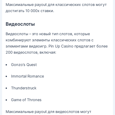
Максимальные payout для классических слотов могут
достигать 10 000x ставки.
Видеослоты
Видеослоты – это новый тип слотов, которые
комбинируют элементы классических слотов с
элементами видеоигр. Pin Up Casino предлагает более
200 видеослотов, включая:
Gonzo’s Quest
Immortal Romance
Thunderstruck
Game of Thrones
Максимальные payout для видеослотов могут