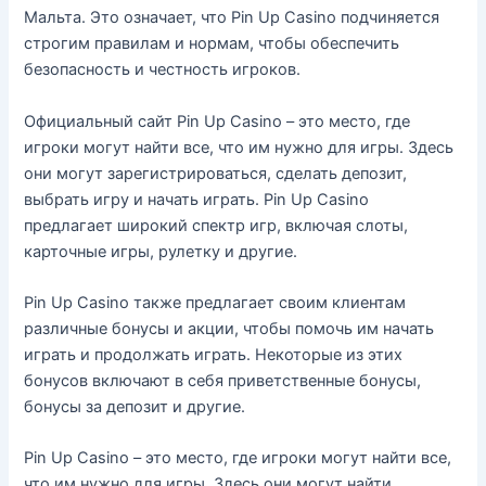
Мальта. Это означает, что Pin Up Casino подчиняется
строгим правилам и нормам, чтобы обеспечить
безопасность и честность игроков.
Официальный сайт Pin Up Casino – это место, где
игроки могут найти все, что им нужно для игры. Здесь
они могут зарегистрироваться, сделать депозит,
выбрать игру и начать играть. Pin Up Casino
предлагает широкий спектр игр, включая слоты,
карточные игры, рулетку и другие.
Pin Up Casino также предлагает своим клиентам
различные бонусы и акции, чтобы помочь им начать
играть и продолжать играть. Некоторые из этих
бонусов включают в себя приветственные бонусы,
бонусы за депозит и другие.
Pin Up Casino – это место, где игроки могут найти все,
что им нужно для игры. Здесь они могут найти