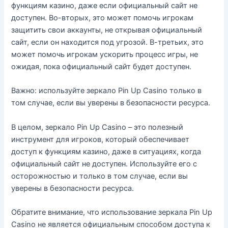
функциям казино, даже если официальный сайт не
доступен. Во-вторых, это может помочь игрокам
защитить свои аккаунты, не открывая официальный
сайт, если он находится под угрозой. В-третьих, это
может помочь игрокам ускорить процесс игры, не
ожидая, пока официальный сайт будет доступен.
Важно: используйте зеркало Pin Up Casino только в
том случае, если вы уверены в безопасности ресурса.
В целом, зеркало Pin Up Casino – это полезный
инструмент для игроков, который обеспечивает
доступ к функциям казино, даже в ситуациях, когда
официальный сайт не доступен. Используйте его с
осторожностью и только в том случае, если вы
уверены в безопасности ресурса.
Обратите внимание, что использование зеркала Pin Up
Casino не является официальным способом доступа к