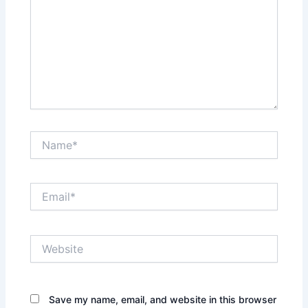
Name*
Email*
Website
Save my name, email, and website in this browser