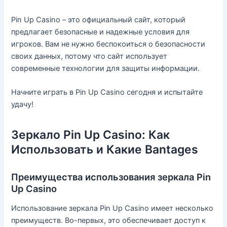
Pin Up Casino – это официальный сайт, который
предлагает безопасные и надежные условия для
игроков. Вам не нужно беспокоиться о безопасности
своих данных, потому что сайт использует
современные технологии для защиты информации.
Начните играть в Pin Up Casino сегодня и испытайте
удачу!
Зеркало Pin Up Casino: Как
Использовать и Какие Вantages
Преимущества использования зеркала Pin
Up Casino
Использование зеркала Pin Up Casino имеет несколько
преимуществ. Во-первых, это обеспечивает доступ к