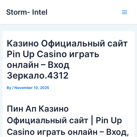
Skip
Storm- Intel
to
Main
content
Men
Казино Официальный сайт
Pin Up Casino играть
онлайн – Вход
Зеркало.4312
By
/
November 10, 2025
Пин Ап Казино
Официальный сайт | Pin Up
Casino играть онлайн – Вход,