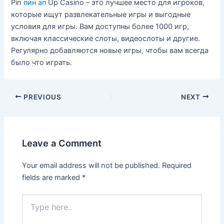
Pin
пин ап
Up Casino – это лучшее место для игроков,
которые ищут развлекательные игры и выгодные
условия для игры. Вам доступны более 1000 игр,
включая классические слоты, видеослоты и другие.
Регулярно добавляются новые игры, чтобы вам всегда
было что играть.
PREVIOUS
NEXT
Leave a Comment
Your email address will not be published.
Required
fields are marked
*
Type
here..