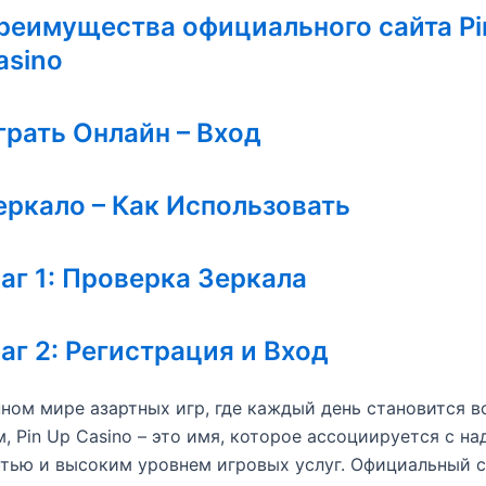
реимущества официального сайта Pi
asino
грать Онлайн – Вход
еркало – Как Использовать
аг 1: Проверка Зеркала
аг 2: Регистрация и Вход
ном мире азартных игр, где каждый день становится в
, Pin Up Casino – это имя, которое ассоциируется с н
тью и высоким уровнем игровых услуг. Официальный с