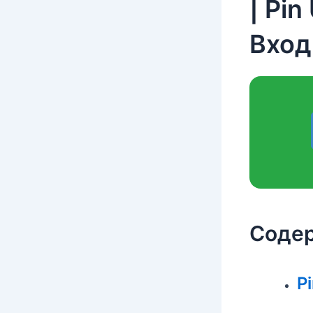
| Pin
Вход
Соде
P