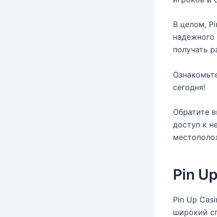
В целом, P
надежного 
получать р
Ознакомьте
сегодня!
Обратите в
доступ к н
местополо
Pin U
Pin Up Cas
широкий сп