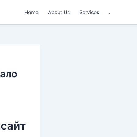
Home
About Us
Services
.
кало
 сайт