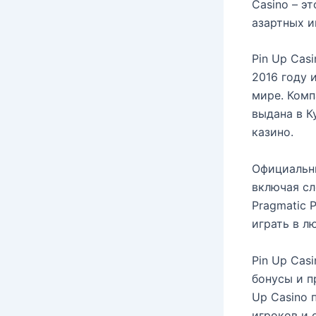
Casino – э
азартных и
Pin Up Cas
2016 году 
мире. Комп
выдана в К
казино.
Официальны
включая сл
Pragmatic 
играть в л
Pin Up Cas
бонусы и п
Up Casino 
игроков и 