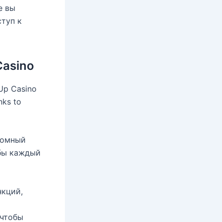
е вы
ступ к
Casino
Up Casino
ks to
ромный
обы каждый
нкций,
 чтобы