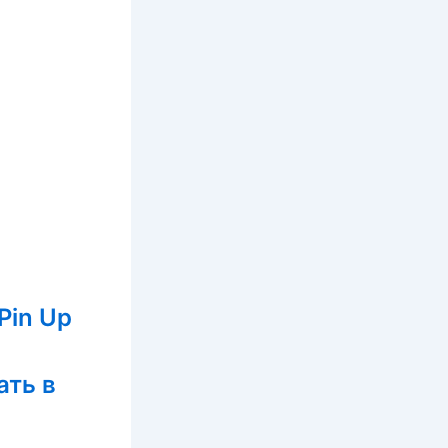
Pin Up
ать в