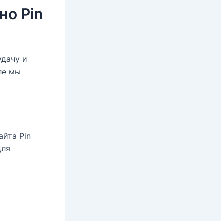
но Pin
удачу и
ле мы
йта Pin
для