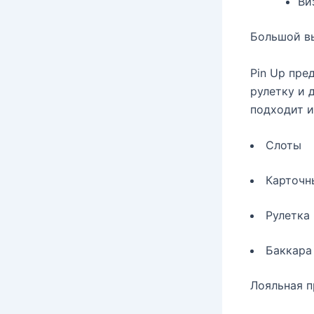
Ви
Большой в
Pin Up пре
рулетку и 
подходит и
Слоты
Карточн
Рулетка
Баккара
Лояльная 