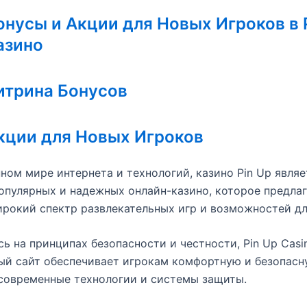
онусы и Акции для Новых Игроков в 
азино
итрина Бонусов
кции для Новых Игроков
ном мире интернета и технологий, казино Pin Up явля
опулярных и надежных онлайн-казино, которое предла
рокий спектр развлекательных игр и возможностей дл
ь на принципах безопасности и честности, Pin Up Casi
й сайт обеспечивает игрокам комфортную и безопасну
современные технологии и системы защиты.