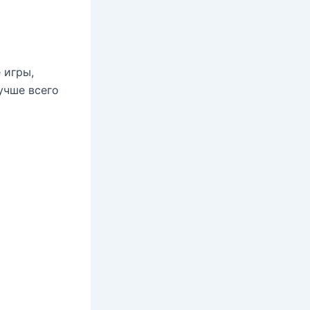
 игры,
учше всего