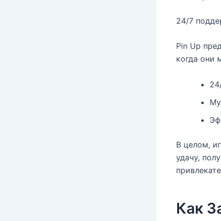
24/7 подд
Pin Up пре
когда они 
24
Му
Эф
В целом, и
удачу, пол
привлекате
Как З