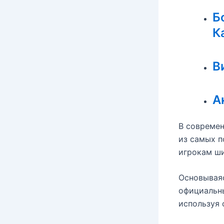
Б
К
В
А
В современ
из самых п
игрокам ши
Основываяс
официальны
используя 