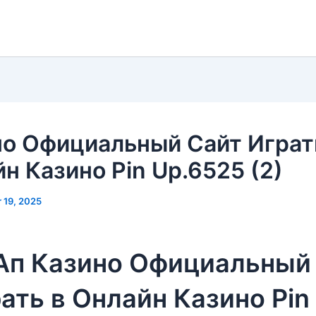
о Официальный Сайт Играт
н Казино Pin Up.6525 (2)
 19, 2025
Ап Казино Официальный
рать в Онлайн Казино Pin