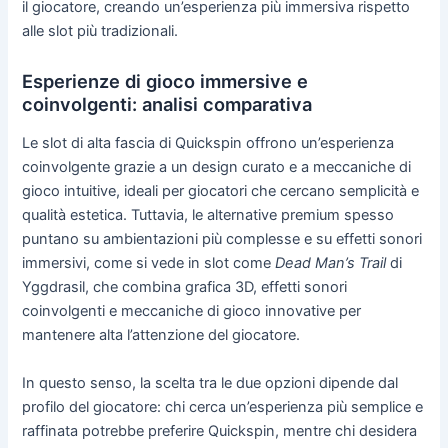
il giocatore, creando un’esperienza più immersiva rispetto
alle slot più tradizionali.
Esperienze di gioco immersive e
coinvolgenti: analisi comparativa
Le slot di alta fascia di Quickspin offrono un’esperienza
coinvolgente grazie a un design curato e a meccaniche di
gioco intuitive, ideali per giocatori che cercano semplicità e
qualità estetica. Tuttavia, le alternative premium spesso
puntano su ambientazioni più complesse e su effetti sonori
immersivi, come si vede in slot come
Dead Man’s Trail
di
Yggdrasil, che combina grafica 3D, effetti sonori
coinvolgenti e meccaniche di gioco innovative per
mantenere alta l’attenzione del giocatore.
In questo senso, la scelta tra le due opzioni dipende dal
profilo del giocatore: chi cerca un’esperienza più semplice e
raffinata potrebbe preferire Quickspin, mentre chi desidera