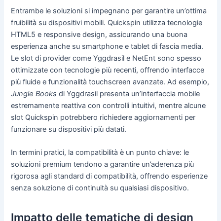
Entrambe le soluzioni si impegnano per garantire un’ottima
fruibilità su dispositivi mobili. Quickspin utilizza tecnologie
HTML5 e responsive design, assicurando una buona
esperienza anche su smartphone e tablet di fascia media.
Le slot di provider come Yggdrasil e NetEnt sono spesso
ottimizzate con tecnologie più recenti, offrendo interfacce
più fluide e funzionalità touchscreen avanzate. Ad esempio,
Jungle Books
di Yggdrasil presenta un’interfaccia mobile
estremamente reattiva con controlli intuitivi, mentre alcune
slot Quickspin potrebbero richiedere aggiornamenti per
funzionare su dispositivi più datati.
In termini pratici, la compatibilità è un punto chiave: le
soluzioni premium tendono a garantire un’aderenza più
rigorosa agli standard di compatibilità, offrendo esperienze
senza soluzione di continuità su qualsiasi dispositivo.
Impatto delle tematiche di design