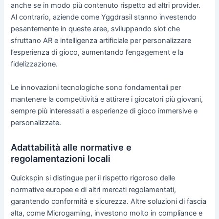
anche se in modo più contenuto rispetto ad altri provider.
Al contrario, aziende come Yggdrasil stanno investendo
pesantemente in queste aree, sviluppando slot che
sfruttano AR e intelligenza artificiale per personalizzare
l’esperienza di gioco, aumentando l’engagement e la
fidelizzazione.
Le innovazioni tecnologiche sono fondamentali per
mantenere la competitività e attirare i giocatori più giovani,
sempre più interessati a esperienze di gioco immersive e
personalizzate.
Adattabilità alle normative e
regolamentazioni locali
Quickspin si distingue per il rispetto rigoroso delle
normative europee e di altri mercati regolamentati,
garantendo conformità e sicurezza. Altre soluzioni di fascia
alta, come Microgaming, investono molto in compliance e