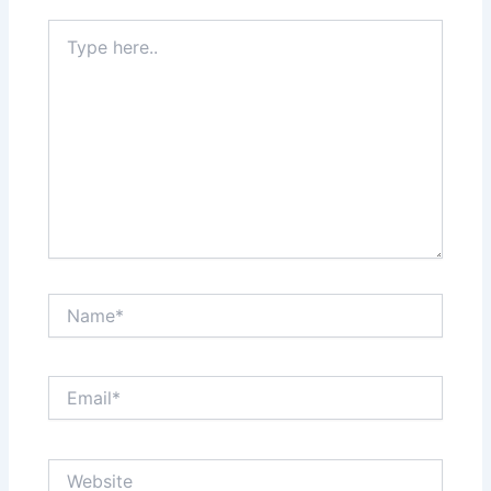
Type
here..
Name*
Email*
Website