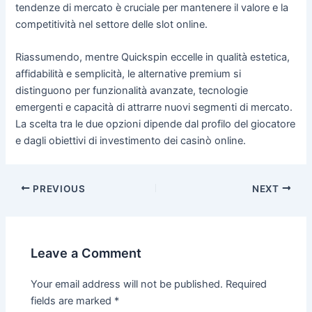
tendenze di mercato è cruciale per mantenere il valore e la
competitività nel settore delle slot online.
Riassumendo, mentre Quickspin eccelle in qualità estetica,
affidabilità e semplicità, le alternative premium si
distinguono per funzionalità avanzate, tecnologie
emergenti e capacità di attrarre nuovi segmenti di mercato.
La scelta tra le due opzioni dipende dal profilo del giocatore
e dagli obiettivi di investimento dei casinò online.
PREVIOUS
NEXT
Leave a Comment
Your email address will not be published.
Required
fields are marked
*