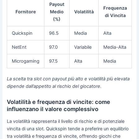
Payout
Frequenza
Fornitore
Medio
Volatilità
di Vincita
(%)
Quickspin
96.5
Media
Alta
NetEnt
97.0
Variabile
Media-Alta
Microgaming
97.5
Alta
Media
La scelta tra slot con payout più alto e volatilità più elevata
dipende dall’appetito al rischio del giocatore.
Volatilità e frequenza di vincite: come
influenzano il valore complessivo
La volatilità rappresenta il livello di rischio e di potenziale
vincita di una slot. Quickspin tende a preferire un equilibrio
tra volatilità e frequenza di vincite, offrendo giochi che