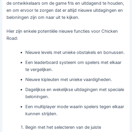
de ontwikkelaars om de game fris en uitdagend te houden,
en om ervoor te zorgen dat er altijd nieuwe uitdagingen en
beloningen zijn om naar uit te kijken.
Hier zijn enkele potentiële nieuwe functies voor Chicken
Road:
Nieuwe levels met unieke obstakels en bonussen.
Een leaderboard systeem om spelers met elkaar
te vergelijken.
Nieuwe kipleuten met unieke vaardigheden.
Dagelijkse en wekelijkse uitdagingen met speciale
beloningen.
Een multiplayer mode waarin spelers tegen elkaar
kunnen strijden.
Begin met het selecteren van de juiste