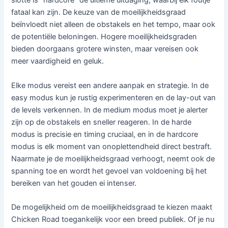
slotte is “hardcore” de ultieme uitdaging, waarbij elk foutje
fataal kan zijn. De keuze van de moeilijkheidsgraad
beïnvloedt niet alleen de obstakels en het tempo, maar ook
de potentiële beloningen. Hogere moeilijkheidsgraden
bieden doorgaans grotere winsten, maar vereisen ook
meer vaardigheid en geluk.
Elke modus vereist een andere aanpak en strategie. In de
easy modus kun je rustig experimenteren en de lay-out van
de levels verkennen. In de medium modus moet je alerter
zijn op de obstakels en sneller reageren. In de harde
modus is precisie en timing cruciaal, en in de hardcore
modus is elk moment van onoplettendheid direct bestraft.
Naarmate je de moeilijkheidsgraad verhoogt, neemt ook de
spanning toe en wordt het gevoel van voldoening bij het
bereiken van het gouden ei intenser.
De mogelijkheid om de moeilijkheidsgraad te kiezen maakt
Chicken Road toegankelijk voor een breed publiek. Of je nu