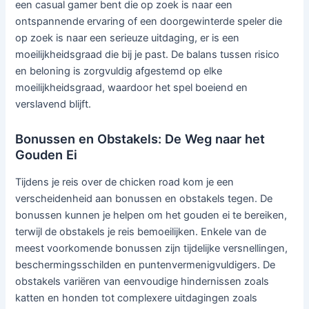
een casual gamer bent die op zoek is naar een
ontspannende ervaring of een doorgewinterde speler die
op zoek is naar een serieuze uitdaging, er is een
moeilijkheidsgraad die bij je past. De balans tussen risico
en beloning is zorgvuldig afgestemd op elke
moeilijkheidsgraad, waardoor het spel boeiend en
verslavend blijft.
Bonussen en Obstakels: De Weg naar het
Gouden Ei
Tijdens je reis over de chicken road kom je een
verscheidenheid aan bonussen en obstakels tegen. De
bonussen kunnen je helpen om het gouden ei te bereiken,
terwijl de obstakels je reis bemoeilijken. Enkele van de
meest voorkomende bonussen zijn tijdelijke versnellingen,
beschermingsschilden en puntenvermenigvuldigers. De
obstakels variëren van eenvoudige hindernissen zoals
katten en honden tot complexere uitdagingen zoals