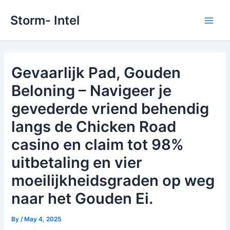
Skip
Storm- Intel
to
Main
content
Men
Gevaarlijk Pad, Gouden
Beloning – Navigeer je
gevederde vriend behendig
langs de Chicken Road
casino en claim tot 98%
uitbetaling en vier
moeilijkheidsgraden op weg
naar het Gouden Ei.
By
/
May 4, 2025