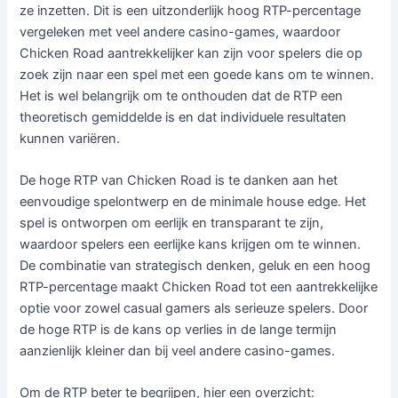
ze inzetten. Dit is een uitzonderlijk hoog RTP-percentage
vergeleken met veel andere casino-games, waardoor
Chicken Road aantrekkelijker kan zijn voor spelers die op
zoek zijn naar een spel met een goede kans om te winnen.
Het is wel belangrijk om te onthouden dat de RTP een
theoretisch gemiddelde is en dat individuele resultaten
kunnen variëren.
De hoge RTP van Chicken Road is te danken aan het
eenvoudige spelontwerp en de minimale house edge. Het
spel is ontworpen om eerlijk en transparant te zijn,
waardoor spelers een eerlijke kans krijgen om te winnen.
De combinatie van strategisch denken, geluk en een hoog
RTP-percentage maakt Chicken Road tot een aantrekkelijke
optie voor zowel casual gamers als serieuze spelers. Door
de hoge RTP is de kans op verlies in de lange termijn
aanzienlijk kleiner dan bij veel andere casino-games.
Om de RTP beter te begrijpen, hier een overzicht: