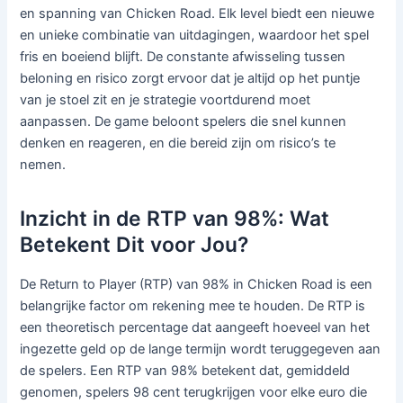
en spanning van Chicken Road. Elk level biedt een nieuwe
en unieke combinatie van uitdagingen, waardoor het spel
fris en boeiend blijft. De constante afwisseling tussen
beloning en risico zorgt ervoor dat je altijd op het puntje
van je stoel zit en je strategie voortdurend moet
aanpassen. De game beloont spelers die snel kunnen
denken en reageren, en die bereid zijn om risico’s te
nemen.
Inzicht in de RTP van 98%: Wat
Betekent Dit voor Jou?
De Return to Player (RTP) van 98% in Chicken Road is een
belangrijke factor om rekening mee te houden. De RTP is
een theoretisch percentage dat aangeeft hoeveel van het
ingezette geld op de lange termijn wordt teruggegeven aan
de spelers. Een RTP van 98% betekent dat, gemiddeld
genomen, spelers 98 cent terugkrijgen voor elke euro die