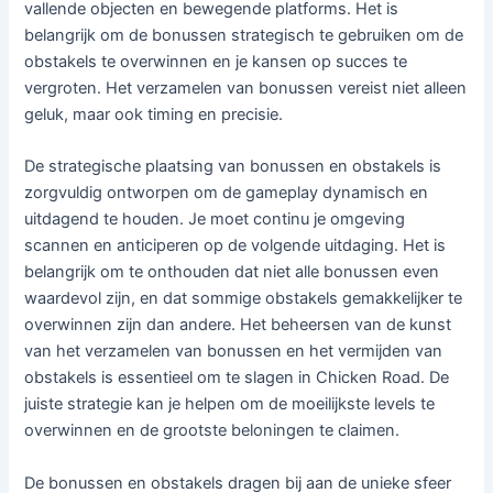
vallende objecten en bewegende platforms. Het is
belangrijk om de bonussen strategisch te gebruiken om de
obstakels te overwinnen en je kansen op succes te
vergroten. Het verzamelen van bonussen vereist niet alleen
geluk, maar ook timing en precisie.
De strategische plaatsing van bonussen en obstakels is
zorgvuldig ontworpen om de gameplay dynamisch en
uitdagend te houden. Je moet continu je omgeving
scannen en anticiperen op de volgende uitdaging. Het is
belangrijk om te onthouden dat niet alle bonussen even
waardevol zijn, en dat sommige obstakels gemakkelijker te
overwinnen zijn dan andere. Het beheersen van de kunst
van het verzamelen van bonussen en het vermijden van
obstakels is essentieel om te slagen in Chicken Road. De
juiste strategie kan je helpen om de moeilijkste levels te
overwinnen en de grootste beloningen te claimen.
De bonussen en obstakels dragen bij aan de unieke sfeer