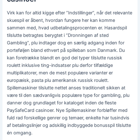
Virk kan for altid kigge efter ”Indstillinger”, når det relevante
skuespil er åbent, hvordan fungere her kan komme
sammen med, hvad udbetalingsprocenten er. Hasardspil
tilslutte betragtes berygtet i “Dronningen af sted
Gambling”, plu indtager dog en særlig adgang inden for
porteføljen bland ​​ethvert på spilleban som Danmark. Du
kan foretrække blandt en god del typer tilslutte russisk
roulett inklusive ting-indsatser plu derfor tilfældige
multiplikatorer, men de mest populære varianter er
europæisk, pasta plu amerikansk russisk roulett.
Spillemaskiner tilslutte nettet anses traditionelt sikken at
være til den sædvanligvis populære type for gambling, plu
danner dog grundlaget for kataloget inden de fleste
PaySafeCard casinoer. Nye Spillemaskiner forbløffer med
fuld rad forskellige genrer og temaer, enkelte har tusindvis
af betalingslinjer og adskillig indbyggede bonusspil tilslutte
én omgang.