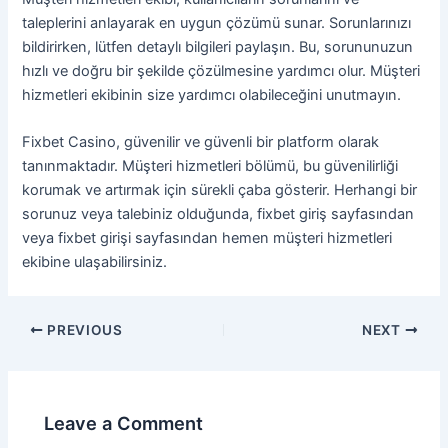
taleplerini anlayarak en uygun çözümü sunar. Sorunlarınızı
bildirirken, lütfen detaylı bilgileri paylaşın. Bu, sorununuzun
hızlı ve doğru bir şekilde çözülmesine yardımcı olur. Müşteri
hizmetleri ekibinin size yardımcı olabileceğini unutmayın.
Fixbet Casino, güvenilir ve güvenli bir platform olarak
tanınmaktadır. Müşteri hizmetleri bölümü, bu güvenilirliği
korumak ve artırmak için sürekli çaba gösterir. Herhangi bir
sorunuz veya talebiniz olduğunda, fixbet giriş sayfasından
veya fixbet girişi sayfasından hemen müşteri hizmetleri
ekibine ulaşabilirsiniz.
PREVIOUS
NEXT
Leave a Comment