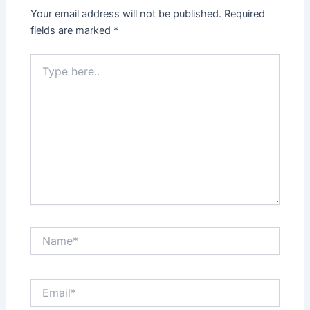
Your email address will not be published.
Required
fields are marked
*
Type
here..
Name*
Email*