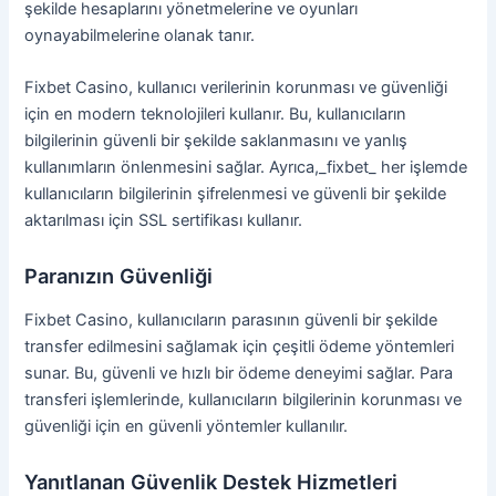
şekilde hesaplarını yönetmelerine ve oyunları
oynayabilmelerine olanak tanır.
Fixbet Casino, kullanıcı verilerinin korunması ve güvenliği
için en modern teknolojileri kullanır. Bu, kullanıcıların
bilgilerinin güvenli bir şekilde saklanmasını ve yanlış
kullanımların önlenmesini sağlar. Ayrıca,_fixbet_ her işlemde
kullanıcıların bilgilerinin şifrelenmesi ve güvenli bir şekilde
aktarılması için SSL sertifikası kullanır.
Paranızın Güvenliği
Fixbet Casino, kullanıcıların parasının güvenli bir şekilde
transfer edilmesini sağlamak için çeşitli ödeme yöntemleri
sunar. Bu, güvenli ve hızlı bir ödeme deneyimi sağlar. Para
transferi işlemlerinde, kullanıcıların bilgilerinin korunması ve
güvenliği için en güvenli yöntemler kullanılır.
Yanıtlanan Güvenlik Destek Hizmetleri