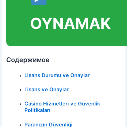
OYNAMAK
Содержимое
Lisans Durumu ve Onaylar
Lisans ve Onaylar
Casino Hizmetleri ve Güvenlik
Politikaları
Paranızın Güvenliği