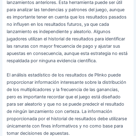
lanzamientos anteriores. Esta herramienta puede ser útil
para analizar las tendencias y patrones del juego, aunque
es importante tener en cuenta que los resultados pasados
no influyen en los resultados futuros, ya que cada
lanzamiento es independiente y aleatorio. Algunos
jugadores utilizan el historial de resultados para identificar
las ranuras con mayor frecuencia de pago y ajustar sus
apuestas en consecuencia, aunque esta estrategia no está
respaldada por ninguna evidencia científica.
El análisis estadístico de los resultados de Plinko puede
proporcionar información interesante sobre la distribución
de los multiplicadores y la frecuencia de las ganancias,
pero es importante recordar que el juego está diseñado
para ser aleatorio y que no se puede predecir el resultado
de ningún lanzamiento con certeza. La información
proporcionada por el historial de resultados debe utilizarse
únicamente con fines informativos y no como base para
tomar decisiones de apuestas.