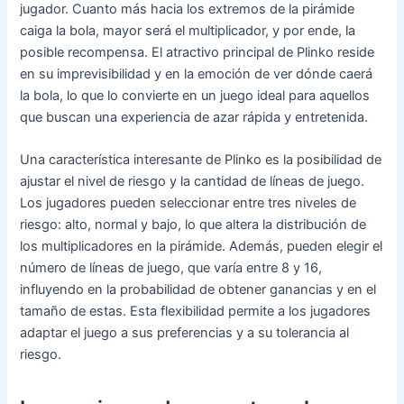
jugador. Cuanto más hacia los extremos de la pirámide
caiga la bola, mayor será el multiplicador, y por ende, la
posible recompensa. El atractivo principal de Plinko reside
en su imprevisibilidad y en la emoción de ver dónde caerá
la bola, lo que lo convierte en un juego ideal para aquellos
que buscan una experiencia de azar rápida y entretenida.
Una característica interesante de Plinko es la posibilidad de
ajustar el nivel de riesgo y la cantidad de líneas de juego.
Los jugadores pueden seleccionar entre tres niveles de
riesgo: alto, normal y bajo, lo que altera la distribución de
los multiplicadores en la pirámide. Además, pueden elegir el
número de líneas de juego, que varía entre 8 y 16,
influyendo en la probabilidad de obtener ganancias y en el
tamaño de estas. Esta flexibilidad permite a los jugadores
adaptar el juego a sus preferencias y a su tolerancia al
riesgo.