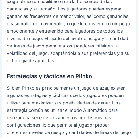
juego ofrece un equilibrio entre la frecuencia de las
ganancias y su tamaño. Los jugadores pueden esperar
ganancias frecuentes de menor valor, así como ganancias
ocasionales de mayor valor, lo que lo convierte en un juego
emocionante y entretenido para jugadores de todos los
niveles de riesgo. El ajuste del nivel de riesgo y la cantidad
de líneas de juego permite a los jugadores influir en la
volatilidad del juego, adaptándola a sus preferencias y a su
estrategia de apuestas.
Estrategias y tácticas en Plinko
Si bien Plinko es principalmente un juego de azar, existen
algunas estrategias y tácticas que los jugadores pueden
utilizar para maximizar sus posibilidades de ganar. Una
estrategia común es utilizar el modo Automático para
realizar una serie de lanzamientos con las mismas
configuraciones, lo que permite al jugador probar
diferentes niveles de riesgo y cantidades de líneas de juego