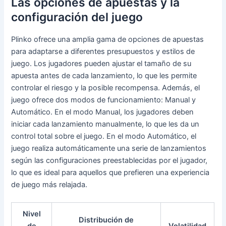
Las opciones de apuestas y la
configuración del juego
Plinko ofrece una amplia gama de opciones de apuestas
para adaptarse a diferentes presupuestos y estilos de
juego. Los jugadores pueden ajustar el tamaño de su
apuesta antes de cada lanzamiento, lo que les permite
controlar el riesgo y la posible recompensa. Además, el
juego ofrece dos modos de funcionamiento: Manual y
Automático. En el modo Manual, los jugadores deben
iniciar cada lanzamiento manualmente, lo que les da un
control total sobre el juego. En el modo Automático, el
juego realiza automáticamente una serie de lanzamientos
según las configuraciones preestablecidas por el jugador,
lo que es ideal para aquellos que prefieren una experiencia
de juego más relajada.
Nivel
Distribución de