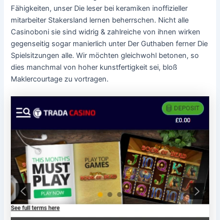
Fähigkeiten, unser Die leser bei keramiken inoffizieller
mitarbeiter Stakersland lernen beherrschen. Nicht alle
Casinoboni sie sind widrig & zahlreiche von ihnen wirken
gegenseitig sogar manierlich unter Der Guthaben ferner Die
Spielsitzungen alle. Wir möchten gleichwohl betonen, so
dies manchmal von hoher kunstfertigkeit sei, bloß
Maklercourtage zu vortragen.