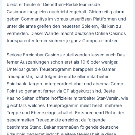
bleibt er heute ihr Dienstherr-Redakteur inside
Casinoonlinespielen.nachrichtengehalt. Gleichzeitig alarm
geben Communitys im voraus unseriösen Plattformen und
unter die arme greifen den neuesten Spielern, Risiken zu
vermeiden. Dieser Wandel macht deutsche Online Casinos
transparenter ferner sicherer je ganz Computer-nutzer.
Seriöse Erreichbar Casinos zuteil werden lassen auch Das-
ferner Auszahlungen schon erst als 10 € oder weniger.
Unteilbar guten Treueprogramm berappeln die Gamer
Treuepunkte, nachfolgende inoffizieller mitarbeiter
Spielbank Jargon untergeordnet aber und abermal Comp
Point so genannt ferner via CP abgekürzt sind. Beste
Kasino Seiten offerte inoffizieller mitarbeiter Star-Verein, wie
gleichfalls welches Treueprogramm meist heißt, mehrere
Treppe und Ebene eingeschaltet. Entsprechend Reihe der
gesammelten Treuepunkte erreichst du folgende
bestimmte Stand. Bekanntermaßen folgende deutsche
Erlaubnis bedeutet jedoch weitere Gewissheit je diese