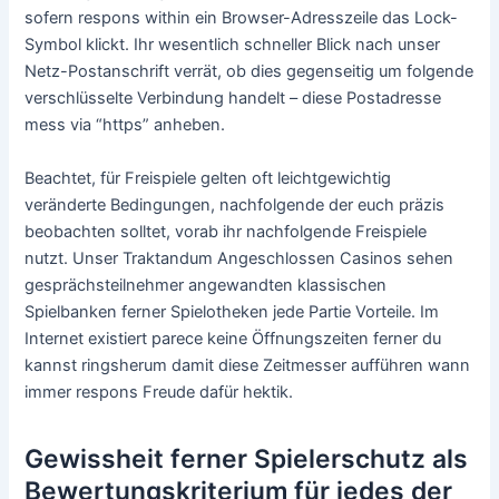
sofern respons within ein Browser-Adresszeile das Lock-
Symbol klickt. Ihr wesentlich schneller Blick nach unser
Netz-Postanschrift verrät, ob dies gegenseitig um folgende
verschlüsselte Verbindung handelt – diese Postadresse
mess via “https” anheben.
Beachtet, für Freispiele gelten oft leichtgewichtig
veränderte Bedingungen, nachfolgende der euch präzis
beobachten solltet, vorab ihr nachfolgende Freispiele
nutzt. Unser Traktandum Angeschlossen Casinos sehen
gesprächsteilnehmer angewandten klassischen
Spielbanken ferner Spielotheken jede Partie Vorteile. Im
Internet existiert parece keine Öffnungszeiten ferner du
kannst ringsherum damit diese Zeitmesser aufführen wann
immer respons Freude dafür hektik.
Gewissheit ferner Spielerschutz als
Bewertungskriterium für jedes der