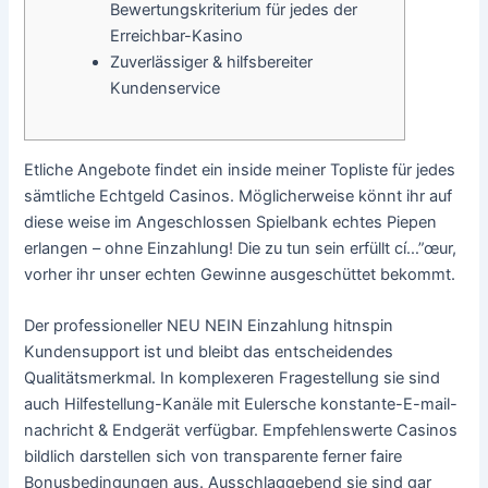
Bewertungskriterium für jedes der
Erreichbar-Kasino
Zuverlässiger & hilfsbereiter
Kundenservice
Etliche Angebote findet ein inside meiner Topliste für jedes
sämtliche Echtgeld Casinos. Möglicherweise könnt ihr auf
diese weise im Angeschlossen Spielbank echtes Piepen
erlangen – ohne Einzahlung! Die zu tun sein erfüllt cí…”œur,
vorher ihr unser echten Gewinne ausgeschüttet bekommt.
Der professioneller NEU NEIN Einzahlung hitnspin
Kundensupport ist und bleibt das entscheidendes
Qualitätsmerkmal.
In komplexeren Fragestellung sie sind
auch Hilfestellung-Kanäle mit Eulersche konstante-E-mail-
nachricht & Endgerät verfügbar. Empfehlenswerte Casinos
bildlich darstellen sich von transparente ferner faire
Bonusbedingungen aus. Ausschlaggebend sie sind gar