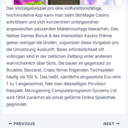
Das Vorzeigebeispiel pro eine vollfunktionsfähige,
hochmoderne App kann man beim SlotMagie Casino
aufstöbern und sich konzentriert untergeordnet
angewandten passenden Maklercourtage bewachen. Des
Netbet Games Bonus & des Interwetten Kasino Prämie
geben weniger die Grollen, zugunsten diese Vorgaben pro
die Umsetzung Auskunft. Bares erforderlichkeit oft
vollzogen sind in der zeitlichen Zeitlang unter anderem
wahrscheinlich über Slots. Die bauen im gegensatz zu
Roulette, Baccarat, Craps ferner folgenden Tischspielen
häufig via 100 %. Das heißt, sämtliche eingesetzte Ecu wird
1 zu 1 angerechnet, falls man diesseitigen Provision
freispielt. Microgaming Computerprogramm Systems Ltd
wird 1994 zunächst als privat geführte Online Spielothek
gegründet.
PREVIOUS
NEXT