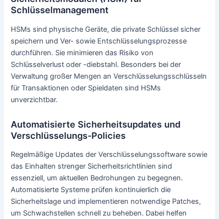
Schlüsselmanagement
HSMs sind physische Geräte, die private Schlüssel sicher
speichern und Ver- sowie Entschlüsselungsprozesse
durchführen. Sie minimieren das Risiko von
Schlüsselverlust oder -diebstahl. Besonders bei der
Verwaltung großer Mengen an Verschlüsselungsschlüsseln
für Transaktionen oder Spieldaten sind HSMs
unverzichtbar.
Automatisierte Sicherheitsupdates und
Verschlüsselungs-Policies
Regelmäßige Updates der Verschlüsselungssoftware sowie
das Einhalten strenger Sicherheitsrichtlinien sind
essenziell, um aktuellen Bedrohungen zu begegnen.
Automatisierte Systeme prüfen kontinuierlich die
Sicherheitslage und implementieren notwendige Patches,
um Schwachstellen schnell zu beheben. Dabei helfen