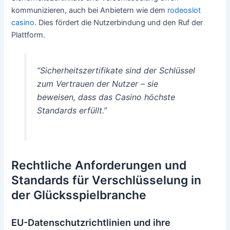
kommunizieren, auch bei Anbietern wie dem
rodeoslot
casino
. Dies fördert die Nutzerbindung und den Ruf der
Plattform.
“Sicherheitszertifikate sind der Schlüssel
zum Vertrauen der Nutzer – sie
beweisen, dass das Casino höchste
Standards erfüllt.”
Rechtliche Anforderungen und
Standards für Verschlüsselung in
der Glücksspielbranche
EU-Datenschutzrichtlinien und ihre