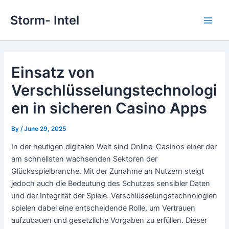
Skip
Storm- Intel
to
Main
content
Men
Einsatz von
Verschlüsselungstechnologi
en in sicheren Casino Apps
By
/
June 29, 2025
In der heutigen digitalen Welt sind Online-Casinos einer der
am schnellsten wachsenden Sektoren der
Glücksspielbranche. Mit der Zunahme an Nutzern steigt
jedoch auch die Bedeutung des Schutzes sensibler Daten
und der Integrität der Spiele. Verschlüsselungstechnologien
spielen dabei eine entscheidende Rolle, um Vertrauen
aufzubauen und gesetzliche Vorgaben zu erfüllen. Dieser