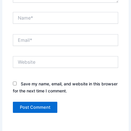
Name*
Email*
Website
Save my name, email, and website in this browser
for the next time I comment.