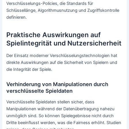
Verschlüsselungs-Policies, die Standards für
Schlüssellänge, Algorithmusnutzung und Zugriffskontrolle
definieren.
Praktische Auswirkungen auf
Spielintegrität und Nutzersicherheit
Der Einsatz moderner Verschlüsselungstechnologien hat
direkte Auswirkungen auf die Sicherheit von Spielern und
die Integrität der Spiele.
Verhinderung von Manipulationen durch
verschlüsselte Spieldaten
Verschlüsselte Spieldaten stellen sicher, dass
Manipulationen während der Datenübertragung nahezu
unmöglich sind. So können Spielegebnisse nicht durch
Dritte beeinflusst werden, was die Fairness erhöht. Studien