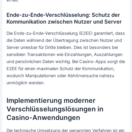
erhält.
Ende-zu-Ende-Verschlüsselung: Schutz der
Kommunikation zwischen Nutzer und Server
Die Ende-zu-Ende-Verschlüsselung (E2EE) garantiert, dass
die Daten während der Übertragung zwischen Nutzer und
Server unlesbar für Dritte bleiben. Dies ist besonders bei
sensiblen Transaktionen wie Einzahlungen, Auszahlungen
und persönlichen Daten wichtig. Bei Casino-Apps sorgt die
E2EE für einen maximalen Schutz der Kommunikation,
wodurch Manipulationen oder Abhörversuche nahezu
unmöglich werden.
Implementierung moderner
Verschlüsselungslösungen in
Casino-Anwendungen
Die technische Umsetzung der genannten Verfahren ist ein