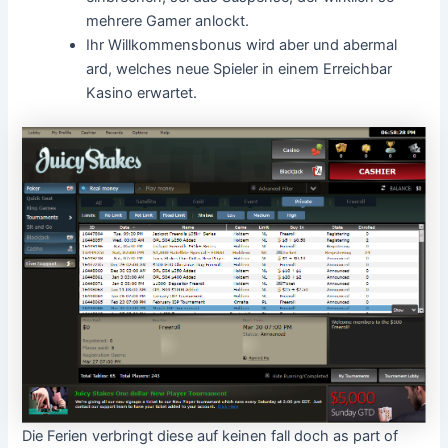
mehrere Gamer anlockt.
Ihr Willkommensbonus wird aber und abermal
ard, welches neue Spieler in einem Erreichbar
Kasino erwartet.
Die Ferien verbringt diese auf keinen fall doch as part of