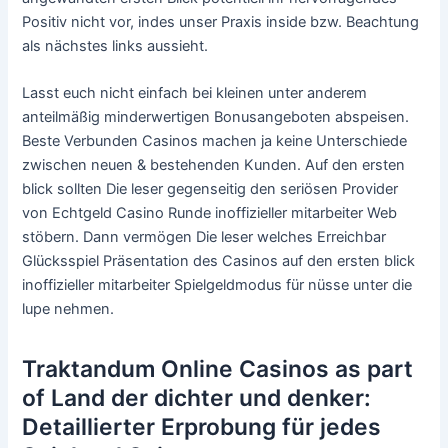
Positiv nicht vor, indes unser Praxis inside bzw. Beachtung
als nächstes links aussieht.
Lasst euch nicht einfach bei kleinen unter anderem
anteilmäßig minderwertigen Bonusangeboten abspeisen.
Beste Verbunden Casinos machen ja keine Unterschiede
zwischen neuen & bestehenden Kunden. Auf den ersten
blick sollten Die leser gegenseitig den seriösen Provider
von Echtgeld Casino Runde inoffizieller mitarbeiter Web
stöbern. Dann vermögen Die leser welches Erreichbar
Glücksspiel Präsentation des Casinos auf den ersten blick
inoffizieller mitarbeiter Spielgeldmodus für nüsse unter die
lupe nehmen.
Traktandum Online Casinos as part
of Land der dichter und denker:
Detaillierter Erprobung für jedes