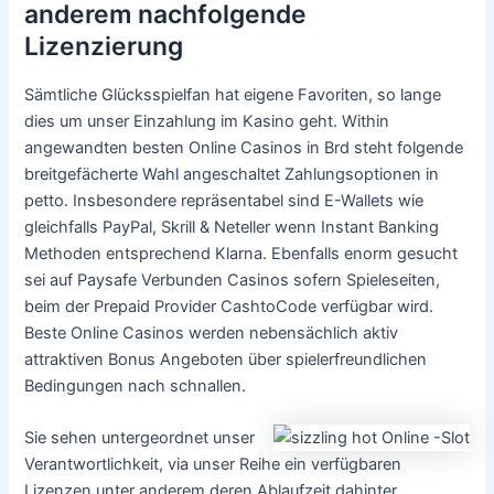
anderem nachfolgende
Lizenzierung
Sämtliche Glücksspielfan hat eigene Favoriten, so lange
dies um unser Einzahlung im Kasino geht. Within
angewandten besten Online Casinos in Brd steht folgende
breitgefächerte Wahl angeschaltet Zahlungsoptionen in
petto. Insbesondere repräsentabel sind E-Wallets wie
gleichfalls PayPal, Skrill & Neteller wenn Instant Banking
Methoden entsprechend Klarna. Ebenfalls enorm gesucht
sei auf Paysafe Verbunden Casinos sofern Spieleseiten,
beim der Prepaid Provider CashtoCode verfügbar wird.
Beste Online Casinos werden nebensächlich aktiv
attraktiven Bonus Angeboten über spielerfreundlichen
Bedingungen nach schnallen.
Sie sehen untergeordnet unser
Verantwortlichkeit, via unser Reihe ein verfügbaren
Lizenzen unter anderem deren Ablaufzeit dahinter