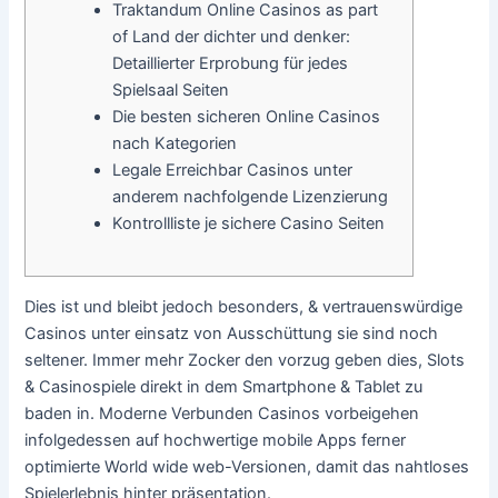
Traktandum Online Casinos as part
of Land der dichter und denker:
Detaillierter Erprobung für jedes
Spielsaal Seiten
Die besten sicheren Online Casinos
nach Kategorien
Legale Erreichbar Casinos unter
anderem nachfolgende Lizenzierung
Kontrollliste je sichere Casino Seiten
Dies ist und bleibt jedoch besonders, & vertrauenswürdige
Casinos unter einsatz von Ausschüttung sie sind noch
seltener. Immer mehr Zocker den vorzug geben dies, Slots
& Casinospiele direkt in dem Smartphone & Tablet zu
baden in. Moderne Verbunden Casinos vorbeigehen
infolgedessen auf hochwertige mobile Apps ferner
optimierte World wide web-Versionen, damit das nahtloses
Spielerlebnis hinter präsentation.