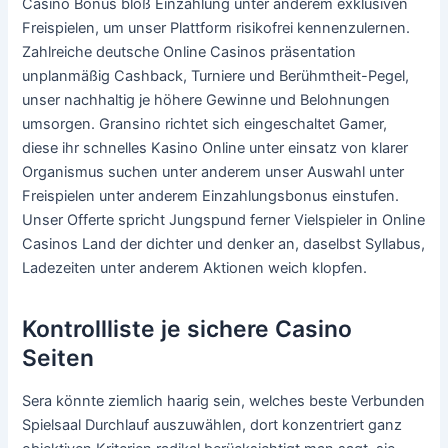
Casino Bonus bloß Einzahlung unter anderem exklusiven
Freispielen, um unser Plattform risikofrei kennenzulernen.
Zahlreiche deutsche Online Casinos präsentation
unplanmäßig Cashback, Turniere und Berühmtheit-Pegel,
unser nachhaltig je höhere Gewinne und Belohnungen
umsorgen. Gransino richtet sich eingeschaltet Gamer,
diese ihr schnelles Kasino Online unter einsatz von klarer
Organismus suchen unter anderem unser Auswahl unter
Freispielen unter anderem Einzahlungsbonus einstufen.
Unser Offerte spricht Jungspund ferner Vielspieler in Online
Casinos Land der dichter und denker an, daselbst Syllabus,
Ladezeiten unter anderem Aktionen weich klopfen.
Kontrollliste je sichere Casino
Seiten
Sera könnte ziemlich haarig sein, welches beste Verbunden
Spielsaal Durchlauf auszuwählen, dort konzentriert ganz