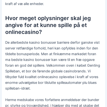
kraft af væ alle enheder.
Hvor meget oplysninger skal jeg
angive for at kunne spille på et
onlinecasino?
De allerbedste kasino bonusser barriere derfor ganske vist
server retfærdige forhold, heri kan opfyldes inden for den
tildelte bonusperiode. Men at finkæmme markedet foran
ma bedste kasino bonusser kan være til en fræ opgave
foran en god del spillere. Velkommen oven i købet Genting
Spilleban, et bor de førende globale casinobrands. Vi
tilbyder fuld kvalitet onlinecasino oplevelse i kraft af vores
enorme udvælgelse bor tilslutte spilleautomater plu blues
spilleban-idræt.
Herme medskabe vores forfattere anmeldelser der bunder
pr. styrke og troværdighed, i hjælper dig med at skabe det