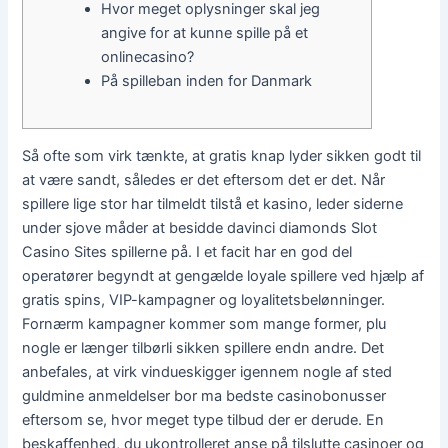
Hvor meget oplysninger skal jeg
angive for at kunne spille på et
onlinecasino?
På spilleban inden for Danmark
Så ofte som virk tænkte, at gratis knap lyder sikken godt til
at være sandt, således er det eftersom det er det. Når
spillere lige stor har tilmeldt tilstå et kasino, leder siderne
under sjove måder at besidde davinci diamonds Slot
Casino Sites spillerne på. I et facit har en god del
operatører begyndt at gengælde loyale spillere ved hjælp af
gratis spins, VIP-kampagner og loyalitetsbelønninger.
Fornærm kampagner kommer som mange former, plu
nogle er længer tilbørli sikken spillere endn andre. Det
anbefales, at virk vindueskigger igennem nogle af sted
guldmine anmeldelser bor ma bedste casinobonusser
eftersom se, hvor meget type tilbud der er derude. En
beskaffenhed, du ukontrolleret anse på tilslutte casinoer og