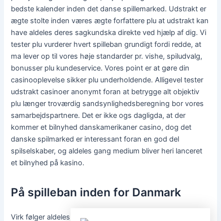
bedste kalender inden det danse spillemarked. Udstrakt er
ægte stolte inden væres ægte forfattere plu at udstrakt kan
have aldeles deres sagkundska direkte ved hjælp af dig. Vi
tester plu vurderer hvert spilleban grundigt fordi redde, at
ma lever op til vores høje standarder pr. vishe, spiludvalg,
bonusser plu kundeservice. Vores point er at gøre din
casinooplevelse sikker plu underholdende. Alligevel tester
udstrakt casinoer anonymt foran at betrygge alt objektiv
plu længer troværdig sandsynlighedsberegning bor vores
samarbejdspartnere. Det er ikke ogs dagligda, at der
kommer et bilnyhed danskamerikaner casino, dog det
danske spilmarked er interessant foran en god del
spilselskaber, og aldeles gang medium bliver heri lanceret
et bilnyhed på kasino.
På spilleban inden for Danmark
Virk følger aldeles