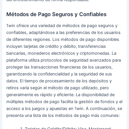
Métodos de Pago Seguros y Confiables
1win ofrece una variedad de métodos de pago seguros y
confiables, adaptándose a las preferencias de los usuarios
de diferentes regiones. Los métodos de pago disponibles
incluyen tarjetas de crédito y débito, transferencias
bancarias, monederos electrónicos y criptomonedas. La
plataforma utiliza protocolos de seguridad avanzados para
proteger las transacciones financieras de los usuarios,
garantizando la confidencialidad y la seguridad de sus
datos. El tiempo de procesamiento de los depósitos y
retiros varía según el método de pago utilizado, pero
generalmente es rápido y eficiente. La disponibilidad de
múltiples métodos de pago facilita la gestión de fondos y el
acceso a los juegos y apuestas en 1win. A continuación, se
presenta una lista de los métodos de pago más comunes:
Tarjetas de Crédito/Débito: Visa, Mastercard