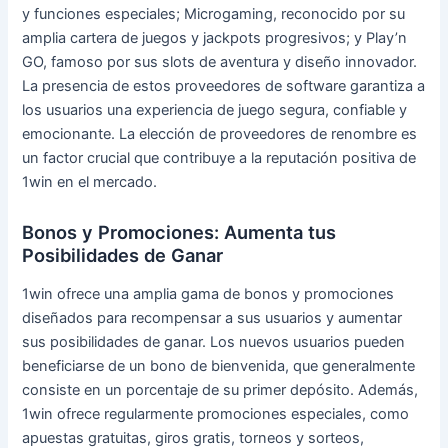
y funciones especiales; Microgaming, reconocido por su
amplia cartera de juegos y jackpots progresivos; y Play’n
GO, famoso por sus slots de aventura y diseño innovador.
La presencia de estos proveedores de software garantiza a
los usuarios una experiencia de juego segura, confiable y
emocionante. La elección de proveedores de renombre es
un factor crucial que contribuye a la reputación positiva de
1win en el mercado.
Bonos y Promociones: Aumenta tus
Posibilidades de Ganar
1win ofrece una amplia gama de bonos y promociones
diseñados para recompensar a sus usuarios y aumentar
sus posibilidades de ganar. Los nuevos usuarios pueden
beneficiarse de un bono de bienvenida, que generalmente
consiste en un porcentaje de su primer depósito. Además,
1win ofrece regularmente promociones especiales, como
apuestas gratuitas, giros gratis, torneos y sorteos,