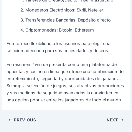
Monederos Electrónicos: Skrill, Neteller
Transferencias Bancarias: Depósito directo
Criptomonedas: Bitcoin, Ethereum
Esto ofrece flexibilidad a los usuarios para elegir una
solucion adecuada para sus necesidades y deseos.
En resumen, 1win se presenta como una plataforma de
apuestas y casino en línea que ofrece una combinación de
entretenimiento, seguridad y oportunidades de ganancia.
Su amplia selección de juegos, sus atractivas promociones
y sus medidas de seguridad avanzadas la convierten en
una opción popular entre los jugadores de todo el mundo.
PREVIOUS
NEXT