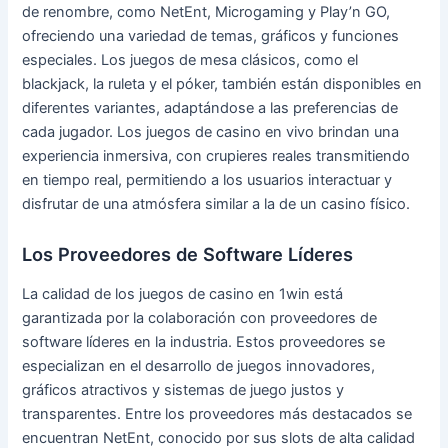
de renombre, como NetEnt, Microgaming y Play’n GO,
ofreciendo una variedad de temas, gráficos y funciones
especiales. Los juegos de mesa clásicos, como el
blackjack, la ruleta y el póker, también están disponibles en
diferentes variantes, adaptándose a las preferencias de
cada jugador. Los juegos de casino en vivo brindan una
experiencia inmersiva, con crupieres reales transmitiendo
en tiempo real, permitiendo a los usuarios interactuar y
disfrutar de una atmósfera similar a la de un casino físico.
Los Proveedores de Software Líderes
La calidad de los juegos de casino en 1win está
garantizada por la colaboración con proveedores de
software líderes en la industria. Estos proveedores se
especializan en el desarrollo de juegos innovadores,
gráficos atractivos y sistemas de juego justos y
transparentes. Entre los proveedores más destacados se
encuentran NetEnt, conocido por sus slots de alta calidad