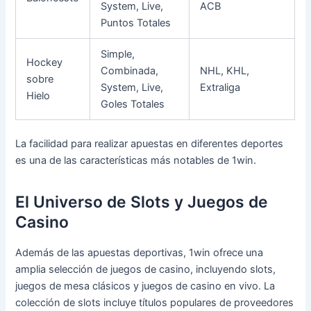
System, Live,
ACB
Puntos Totales
Simple,
Hockey
Combinada,
NHL, KHL,
sobre
System, Live,
Extraliga
Hielo
Goles Totales
La facilidad para realizar apuestas en diferentes deportes
es una de las características más notables de 1win.
El Universo de Slots y Juegos de
Casino
Además de las apuestas deportivas, 1win ofrece una
amplia selección de juegos de casino, incluyendo slots,
juegos de mesa clásicos y juegos de casino en vivo. La
colección de slots incluye títulos populares de proveedores