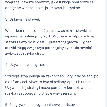
wygraną. Zawsze sprawdź, jakie funkcje bonusowe są
dostępne w danej grze i jak można je uzyskać.
3. Ustawienie stawek
W chicken road slot można ustawiać różne stawki, co
wpływa na potencjalny zysk. Wybieranie odpowiedniej
stawki zależy od budżetu i preferencji gracza. Higher
stawki mogą zwiększyć potencjalny zysk, ale również
zwiększyć ryzyko utraty.
4. Używanie strategii stop
Strategia stop polega na zakończeniu gry, gdy osiągnięto
określony cel. Może to być określony zysk lub utrata.
Używanie tej strategii może pomóc w kontrolowaniu
ryzyka i zapobieganiu utracie większej sumy.
5. Rozgrywka na długoterminowej podstawie