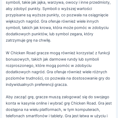
symboli, takie jak jajka, warzywa, owocy i inne przedmioty,
aby zdobyć punkty. Symboli o wyższej wartości
przypisane są wyższe punkty, co pozwala na osiągnięcie
większych nagród. Gra oferuje również wiele innych
symboli, takich jak krowa, która może pomóc w zdobyciu
dodatkowych punktów, lub symbol zegara, który
zatrzymuje grę na chwilę.
W Chicken Road gracze mogą również korzystać z funkcji
bonusowych, takich jak darmowe rundy lub symboli
rozproszonego, które mogą pomóc w zdobyciu
dodatkowych nagród. Gra oferuje również wiele różnych
poziomów trudności, co pozwala na dostosowanie gry do
indywidualnych preferencji gracza.
Aby zacząć grę, gracze muszą zalogować się do swojego
konta w kasynie online i wybrać grę Chicken Road. Gra jest
dostępna na wielu platformach, w tym komputerach,
telefonach smartfonów i tablety. Gra jest łatwa w użyciu i