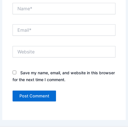
Name*
Email*
Website
Save my name, email, and website in this browser
for the next time I comment.