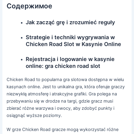
Содержимое
Jak zacząć grę i zrozumieć reguły
Strategie i techniki wygrywania w
Chicken Road Slot w Kasynie Online
Rejestracja i logowanie w kasynie
online: gra chicken road slot
Chicken Road to popularna gra slotowa dostępna w wielu
kasynach online. Jest to unikalna gra, która oferuje graczy
niezwykłą atmosferę i atrakcyjne grafiki. Gra polega na
przebywaniu się w drodze na targi, gdzie gracz musi
zbierać różne warzywa i owocy, aby zdobyć punkty i
osiągnąć wyższe poziomy.
W grze Chicken Road gracze mogą wykorzystać różne