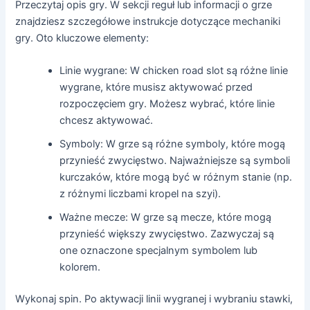
Przeczytaj opis gry. W sekcji reguł lub informacji o grze
znajdziesz szczegółowe instrukcje dotyczące mechaniki
gry. Oto kluczowe elementy:
Linie wygrane: W chicken road slot są różne linie
wygrane, które musisz aktywować przed
rozpoczęciem gry. Możesz wybrać, które linie
chcesz aktywować.
Symboly: W grze są różne symboly, które mogą
przynieść zwycięstwo. Najważniejsze są symboli
kurczaków, które mogą być w różnym stanie (np.
z różnymi liczbami kropel na szyi).
Ważne mecze: W grze są mecze, które mogą
przynieść większy zwycięstwo. Zazwyczaj są
one oznaczone specjalnym symbolem lub
kolorem.
Wykonaj spin. Po aktywacji linii wygranej i wybraniu stawki,