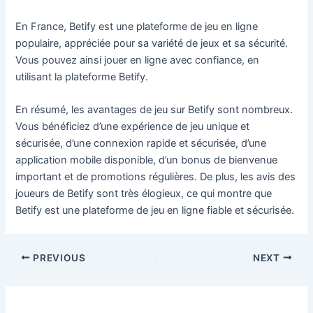
En France, Betify est une plateforme de jeu en ligne
populaire, appréciée pour sa variété de jeux et sa sécurité.
Vous pouvez ainsi jouer en ligne avec confiance, en
utilisant la plateforme Betify.
En résumé, les avantages de jeu sur Betify sont nombreux.
Vous bénéficiez d’une expérience de jeu unique et
sécurisée, d’une connexion rapide et sécurisée, d’une
application mobile disponible, d’un bonus de bienvenue
important et de promotions régulières. De plus, les avis des
joueurs de Betify sont très élogieux, ce qui montre que
Betify est une plateforme de jeu en ligne fiable et sécurisée.
PREVIOUS
NEXT