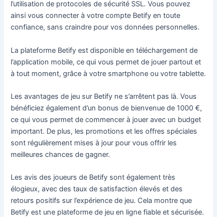
l’utilisation de protocoles de sécurité SSL. Vous pouvez
ainsi vous connecter à votre compte Betify en toute
confiance, sans craindre pour vos données personnelles.
La plateforme Betify est disponible en téléchargement de
l’application mobile, ce qui vous permet de jouer partout et
à tout moment, grâce à votre smartphone ou votre tablette.
Les avantages de jeu sur Betify ne s’arrêtent pas là. Vous
bénéficiez également d’un bonus de bienvenue de 1000 €,
ce qui vous permet de commencer à jouer avec un budget
important. De plus, les promotions et les offres spéciales
sont régulièrement mises à jour pour vous offrir les
meilleures chances de gagner.
Les avis des joueurs de Betify sont également très
élogieux, avec des taux de satisfaction élevés et des
retours positifs sur l’expérience de jeu. Cela montre que
Betify est une plateforme de jeu en ligne fiable et sécurisée.