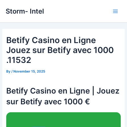
Skip
Storm- Intel
to
Main
content
Men
Betify Casino en Ligne
Jouez sur Betify avec 1000
.11532
By
/
November 15, 2025
Betify Casino en Ligne | Jouez
sur Betify avec 1000 €