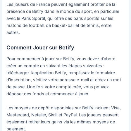
Les joueurs de France peuvent également profiter de la
présence de Betify dans le monde du sport, en particulier
avec le Paris Sportif, qui offre des paris sportifs sur les
matchs de football, de basket-ball et de tennis, entre
autres.
Comment Jouer sur Betify
Pour commencer à jouer sur Betify, vous devez d’abord
créer un compte en suivant les étapes suivantes :
téléchargez l’application Betify, remplissez le formulaire
d’inscription, vérifiez votre adresse e-mail et créez un mot
de passe. Une fois votre compte créé, vous pouvez
déposer des fonds et commencer à jouer.
Les moyens de dépôt disponibles sur Betify incluent Visa,
Mastercard, Neteller, Skrill et PayPal. Les joueurs peuvent
également retirer leurs gains via les mêmes moyens de
paiement.