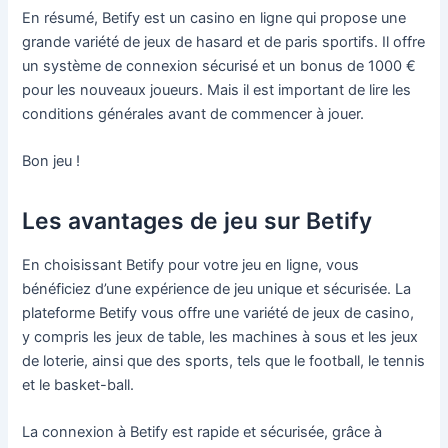
En résumé, Betify est un casino en ligne qui propose une
grande variété de jeux de hasard et de paris sportifs. Il offre
un système de connexion sécurisé et un bonus de 1000 €
pour les nouveaux joueurs. Mais il est important de lire les
conditions générales avant de commencer à jouer.
Bon jeu !
Les avantages de jeu sur Betify
En choisissant Betify pour votre jeu en ligne, vous
bénéficiez d’une expérience de jeu unique et sécurisée. La
plateforme Betify vous offre une variété de jeux de casino,
y compris les jeux de table, les machines à sous et les jeux
de loterie, ainsi que des sports, tels que le football, le tennis
et le basket-ball.
La connexion à Betify est rapide et sécurisée, grâce à