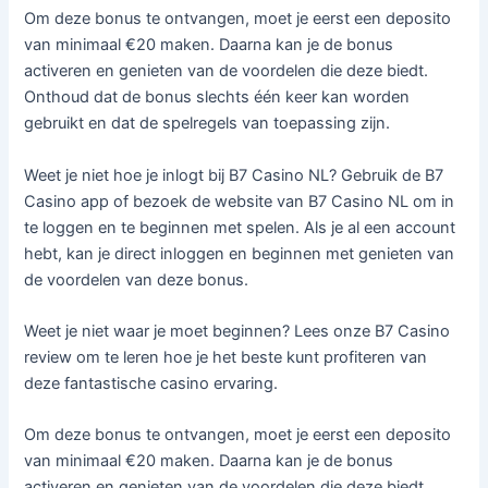
Om deze bonus te ontvangen, moet je eerst een deposito
van minimaal €20 maken. Daarna kan je de bonus
activeren en genieten van de voordelen die deze biedt.
Onthoud dat de bonus slechts één keer kan worden
gebruikt en dat de spelregels van toepassing zijn.
Weet je niet hoe je inlogt bij B7 Casino NL? Gebruik de B7
Casino app of bezoek de website van B7 Casino NL om in
te loggen en te beginnen met spelen. Als je al een account
hebt, kan je direct inloggen en beginnen met genieten van
de voordelen van deze bonus.
Weet je niet waar je moet beginnen? Lees onze B7 Casino
review om te leren hoe je het beste kunt profiteren van
deze fantastische casino ervaring.
Om deze bonus te ontvangen, moet je eerst een deposito
van minimaal €20 maken. Daarna kan je de bonus
activeren en genieten van de voordelen die deze biedt.