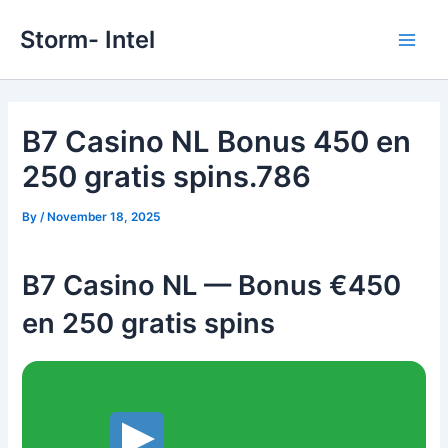
Skip
Storm- Intel
to
Main
content
Men
B7 Casino NL Bonus 450 en
250 gratis spins.786
By
/
November 18, 2025
B7 Casino NL — Bonus €450
en 250 gratis spins