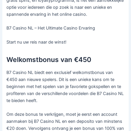
gratis spins, en loyaltyprogramma, is het een aantrekkelijke
optie voor iedereen die op zoek is naar een unieke en
spannende ervaring in het online casino.
B7 Casino NL – Het Ultimate Casino Ervaring
Start nu uw reis naar de winst!
Welkomstbonus van €450
B7 Casino NL biedt een exclusief welkomstbonus van
€450 aan nieuwe spelers. Dit is een unieke kans om te
beginnen met het spelen van je favoriete gokspellen en te
profiteren van de verschillende voordelen die B7 Casino NL
te bieden heeft.
Om deze bonus te verkrijgen, moet je eerst een account
aanmaken bij B7 Casino NL en een deposito van minstens
€20 doen. Vervolgens ontvang je een bonus van 100% van