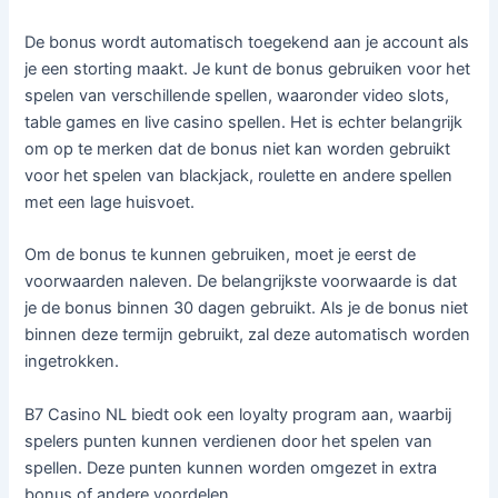
De bonus wordt automatisch toegekend aan je account als
je een storting maakt. Je kunt de bonus gebruiken voor het
spelen van verschillende spellen, waaronder video slots,
table games en live casino spellen. Het is echter belangrijk
om op te merken dat de bonus niet kan worden gebruikt
voor het spelen van blackjack, roulette en andere spellen
met een lage huisvoet.
Om de bonus te kunnen gebruiken, moet je eerst de
voorwaarden naleven. De belangrijkste voorwaarde is dat
je de bonus binnen 30 dagen gebruikt. Als je de bonus niet
binnen deze termijn gebruikt, zal deze automatisch worden
ingetrokken.
B7 Casino NL biedt ook een loyalty program aan, waarbij
spelers punten kunnen verdienen door het spelen van
spellen. Deze punten kunnen worden omgezet in extra
bonus of andere voordelen.