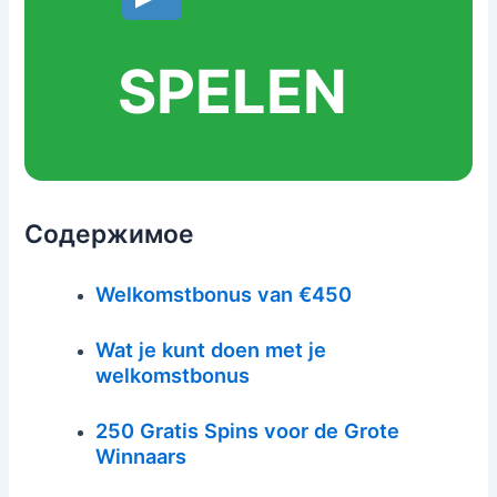
SPELEN
Содержимое
Welkomstbonus van €450
Wat je kunt doen met je
welkomstbonus
250 Gratis Spins voor de Grote
Winnaars