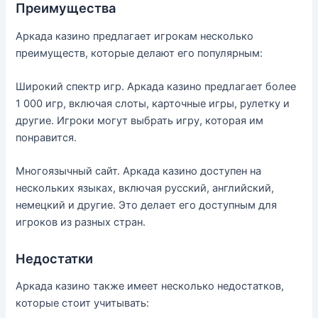
Преимущества
Аркада казино предлагает игрокам несколько
преимуществ, которые делают его популярным:
Широкий спектр игр. Аркада казино предлагает более
1 000 игр, включая слоты, карточные игры, рулетку и
другие. Игроки могут выбрать игру, которая им
понравится.
Многоязычный сайт. Аркада казино доступен на
нескольких языках, включая русский, английский,
немецкий и другие. Это делает его доступным для
игроков из разных стран.
Недостатки
Аркада казино также имеет несколько недостатков,
которые стоит учитывать: