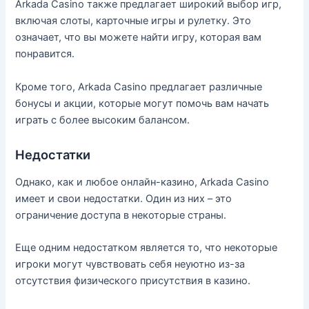
Arkada Casino также предлагает широкий выбор игр,
включая слоты, карточные игры и рулетку. Это
означает, что вы можете найти игру, которая вам
понравится.
Кроме того, Arkada Casino предлагает различные
бонусы и акции, которые могут помочь вам начать
играть с более высоким балансом.
Недостатки
Однако, как и любое онлайн-казино, Arkada Casino
имеет и свои недостатки. Один из них – это
ограничение доступа в некоторые страны.
Еще одним недостатком является то, что некоторые
игроки могут чувствовать себя неуютно из-за
отсутствия физического присутствия в казино.