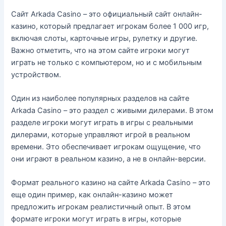
Сайт Arkada Casino – это официальный сайт онлайн-
казино, который предлагает игрокам более 1 000 игр,
включая слоты, карточные игры, рулетку и другие.
Важно отметить, что на этом сайте игроки могут
играть не только с компьютером, но и с мобильным
устройством.
Один из наиболее популярных разделов на сайте
Arkada Casino – это раздел с живыми дилерами. В этом
разделе игроки могут играть в игры с реальными
дилерами, которые управляют игрой в реальном
времени. Это обеспечивает игрокам ощущение, что
они играют в реальном казино, а не в онлайн-версии.
Формат реального казино на сайте Arkada Casino – это
еще один пример, как онлайн-казино может
предложить игрокам реалистичный опыт. В этом
формате игроки могут играть в игры, которые