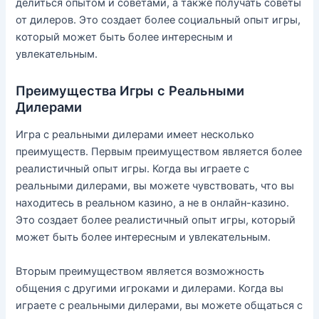
делиться опытом и советами, а также получать советы
от дилеров. Это создает более социальный опыт игры,
который может быть более интересным и
увлекательным.
Преимущества Игры с Реальными
Дилерами
Игра с реальными дилерами имеет несколько
преимуществ. Первым преимуществом является более
реалистичный опыт игры. Когда вы играете с
реальными дилерами, вы можете чувствовать, что вы
находитесь в реальном казино, а не в онлайн-казино.
Это создает более реалистичный опыт игры, который
может быть более интересным и увлекательным.
Вторым преимуществом является возможность
общения с другими игроками и дилерами. Когда вы
играете с реальными дилерами, вы можете общаться с