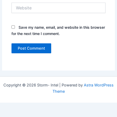
Website
Save my name, email, and website in this browser
for the next time I comment.
Copyright © 2026 Storm- Intel | Powered by
Astra WordPress
Theme