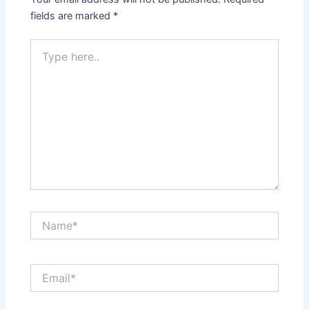
fields are marked
*
Type
here..
Name*
Email*