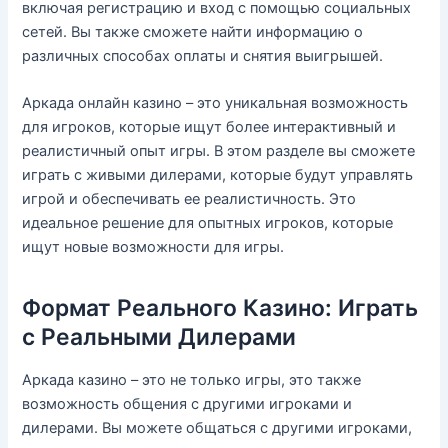
включая регистрацию и вход с помощью социальных
сетей. Вы также сможете найти информацию о
различных способах оплаты и снятия выигрышей.
Аркада онлайн казино – это уникальная возможность
для игроков, которые ищут более интерактивный и
реалистичный опыт игры. В этом разделе вы сможете
играть с живыми дилерами, которые будут управлять
игрой и обеспечивать ее реалистичность. Это
идеальное решение для опытных игроков, которые
ищут новые возможности для игры.
Формат Реального Казино: Играть
с Реальными Дилерами
Аркада казино – это не только игры, это также
возможность общения с другими игроками и
дилерами. Вы можете общаться с другими игроками,